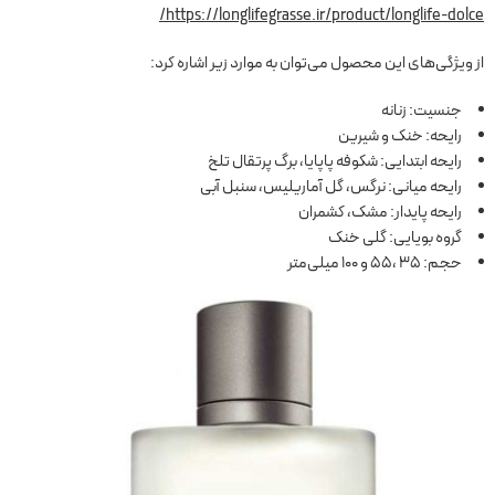
https://longlifegrasse.ir/product/longlife-dolce/
از ویژگی‌های این محصول می‌توان به موارد زیر اشاره کرد:
جنسیت: زنانه
رایحه: خنک و شیرین
رایحه ابتدایی: شکوفه پاپایا، برگ پرتقال تلخ
رایحه میانی: نرگس، گل آماریلیس، سنبل آبی
رایحه پایدار: مشک، کشمران
گروه بویایی: گلی خنک
حجم: 35 ،55 و 100 میلی‌متر