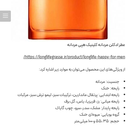
عطر ادکلن مردانه کلینیک هپی مردانه
https://longlifegrasse.ir/product/longlife-happy-for-men/
از ویژگی‌های این محصول می‌توان به موارد زیر اشاره کرد:
جنسیت: مردانه
رایحه: خنک
رایحه ابتدایی: پرتقال ماندارین، ترکیبات سبز، لیمو ترش سبز، مرکبات
رایحه میانی: رز، فریزیا، یاس، گل برف
رایحه پایدار: مشک، سدر، سرو، چوب گایاک
گروه بویایی: میوه‌ای خنک
حجم: 35 ،55 و 100 میلی‌متر