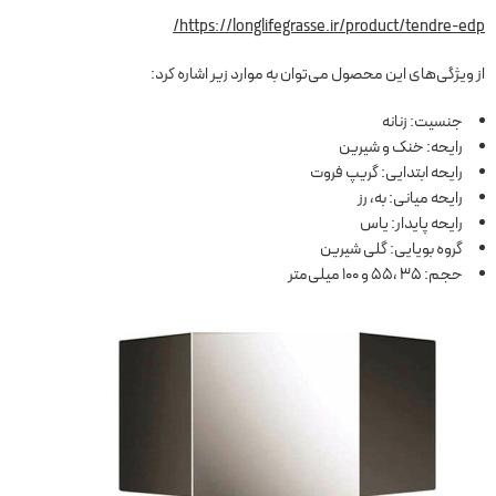
https://longlifegrasse.ir/product/tendre-edp/
از ویژگی‌های این محصول می‌توان به موارد زیر اشاره کرد:
جنسیت: زنانه
رایحه: خنک و شیرین
رایحه ابتدایی: گریپ فروت
رایحه میانی: به، رز
رایحه پایدار: یاس
گروه بویایی: گلی شیرین
حجم: 35 ،55 و 100 میلی‌متر