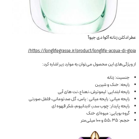
عطر ادکلن زنانه آکوا دی جیوآ
https://longlifegrasse.ir/product/longlife-acqua-di-gioia/
از ویژگی‌های این محصول می‌توان به موارد زیر اشاره کرد:
جنسیت: زنانه
رایحه: خنک و شیرین
رایحه ابتدایی: لیموترش، نعناع، نت های آبی
رایحه میانی: رایحه میانی : یاس، گل صدتومانی، فلفل صورتی
رایحه پایدار: چوب سدر، لابدانیوم، شکر قهوه ای
گروه بویایی: میوه‌ای خنک
حجم: 35 ،55 و 100 میلی‌متر