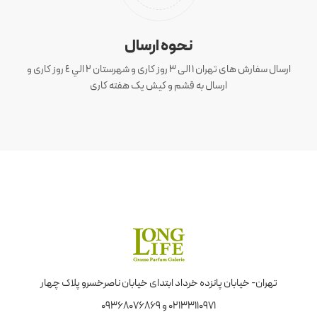
نحوه ارسال
ارسال سفارش های تهران 1 الی 3 روز کاری و شهرستان ٢ الي ٤ روز کاری و
ارسال به قشم و کیش یک هفته کاری
تهران- خیابان پانزده خرداد ابتدای خیابان ناصرخسرو پلاک چهار
02133110971 و 09368076869