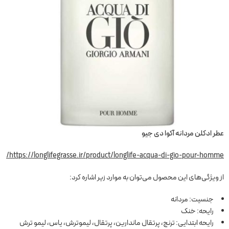
عطر ادکلن مردانه آکوا دی جیو
https://longlifegrasse.ir/product/longlife-acqua-di-gio-pour-homme/
از ویژگی‌های این محصول می‌توان به موارد زیر اشاره کرد:
جنسیت: مردانه
رایحه: خنک
رایحه ابتدایی: ترنج، پرتقال ماندارین، پرتقال، لیموترش، یاس، لیمو ترش