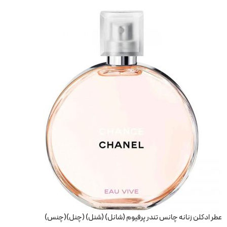
عطر ادکلن زنانه چانس تندر پرفیوم (شانل) (شنل) (چنل)(چنس)