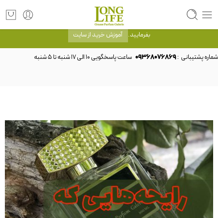
توجه! برند لانگ لایف رایحه های معروف را با شیشه و بسته بندی خود شرکت لانگ لایف
عرضه می کند.که با انتخاب حجم هر ادکلنی می توانید شیشه و بسته بندی را ملاحظه
بفرمایید.
آموزش خرید از سایت
شماره پشتیبانی :
09368076869