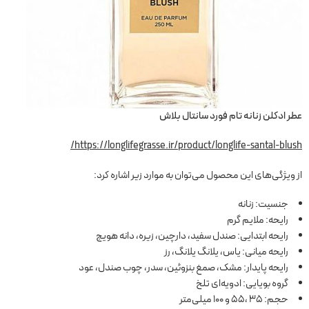
عطر ادکلن زنانه تام فورد سانتال بلاش
https://longlifegrasse.ir/product/longlife-santal-blush/
از ویژگی‌های این محصول می‌توان به موارد زیر اشاره کرد:
جنسیت: زنانه
رایحه: ملایم گرم
رایحه ابتدایی: صندل سفید، دارچین، زیره، دانه هویج
رایحه میانی: یاس، یلانگ یلانگ، رز
رایحه پایدار: مشک، صمغ بنزوئین، سدر، چوب صندل، عود
گروه بویایی: ادویه‌ای تلخ
حجم: 35 ،55 و 100 میلی‌متر