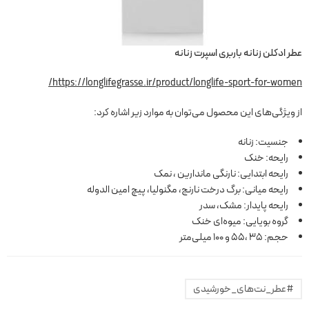
عطر ادکلن زنانه باربری اسپرت زنانه
https://longlifegrasse.ir/product/longlife-sport-for-women/
از ویژگی‌های این محصول می‌توان به موارد زیر اشاره کرد:
جنسیت: زنانه
رایحه: خنک
رایحه ابتدایی: نارنگی ماندارین ، نمک
رایحه میانی: برگ درخت نارنج، مگنولیا، پیچ امین الدوله
رایحه پایدار: مشک، سدر
گروه بویایی: میوه‌ای خنک
حجم: 35 ،55 و 100 میلی‌متر
#عطر_نت‌های_خورشیدی