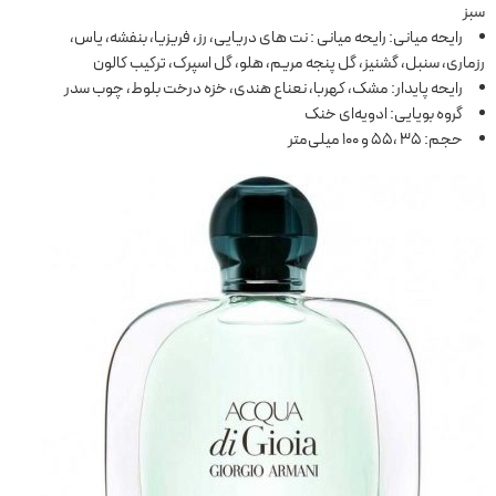
سبز
رایحه میانی: رایحه میانی : نت های دریایی، رز، فریزیا، بنفشه، یاس،
رزماری، سنبل، گشنیز، گل پنجه مریم، هلو، گل اسپرک، ترکیب کالون
رایحه پایدار: مشک، کهربا، نعناع هندی، خزه درخت بلوط، چوب سدر
گروه بویایی: ادویه‌ای خنک
حجم: 35 ،55 و 100 میلی‌متر