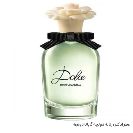
عطر ادکلن زنانه دولچه گابانا دولچه