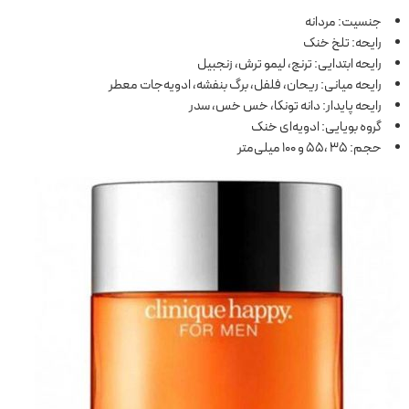
جنسیت: مردانه
رایحه: تلخ خنک
رایحه ابتدایی: ترنج، لیمو ترش، زنجبیل
رایحه میانی: ریحان، فلفل، برگ بنفشه، ادویه‌جات معطر
رایحه پایدار: دانه تونکا، خس خس، سدر
گروه بویایی: ادویه‌ای خنک
حجم: 35 ،55 و 100 میلی‌متر