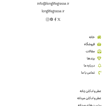
info@longlifegrasse.ir
longlifegrasse.ir
خانه
فروشگاه
مقالات
برندها
درباره ما
تماس با ما
عطر و ادکلن زنانه
عطر و ادکلن مردانه
برترین های مردانه