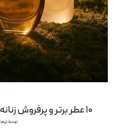
۱۰ عطر برتر و پرفروش زنانه ایو سن لورن (YSL) که باید بشناسید
توسط
تیم ت