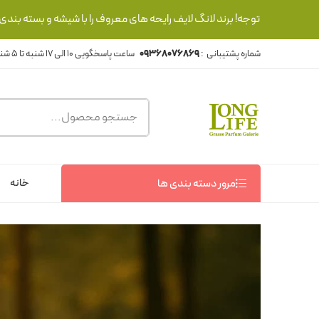
توجه! برند لانگ لایف رایحه های معروف را با شیشه و بسته بند
شماره پشتیبانی :
09368076869
خانه
مرور دسته بندی ها