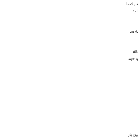
در فضا
 به
انه مد
اله
و خود
. این اولین بار