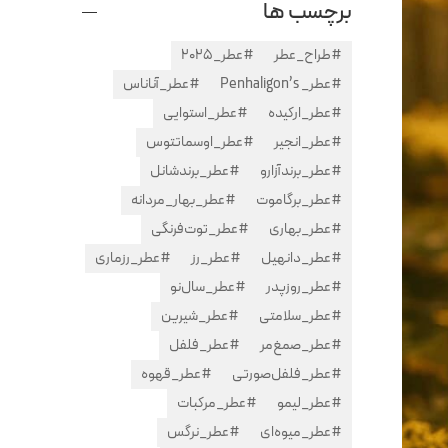
برچسب ها
#طراح_عطر
#عطر_2025
#عطر_ Penhaligon’s
#عطر_آناناس
#عطر_ارکیده
#عطر_استوایی
#عطر_انجیر
#عطر_اوسماتتوس
#عطر_برندآزارو
#عطر_برندشانل
#عطر_برگاموت
#عطر_بهار_مردانه
#عطر_بهاری
#عطر_توت‌فرنگی
#عطر_دانهیل
#عطر_رز
#عطر_رزماری
#عطر_روزپدر
#عطر_سال‌نو
#عطر_سلامتی
#عطر_شیرین
#عطر_صمغ‌مر
#عطر_فلفل
#عطر_فلفل‌صورتی
#عطر_قهوه
#عطر_لیمو
#عطر_مرکبات
#عطر_میوه‌ای
#عطر_نرگس