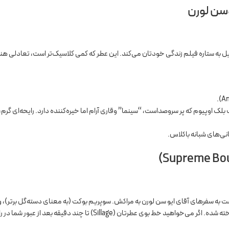
دیل به ستاره فیلم زندگی خودتان می‌کند. این عطر که کمی کلاسیک‌تر است، تعادلی هنر
ک اوپیوم که پر سروصداست، “سینما” وقاری آرام اما خیره‌کننده دارد. رایحه‌ای گرم،
Oriental Collect” که ادای احترامی است به سفرهای آقای ایو سن لورن به مراکش. سوپریم بوکت (به معنای دسته‌گل برتر)، 
برازنده نامش است. این عطر برای عاشقانِ سینه‌چاکِ گل‌های سفید ساخته شده. اگر می‌خواهید خط بوی عطرتان (Sillage) تا چند دقیقه بعد از ع