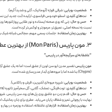
شخصیت بویایی:
شرقی فوژه (آروماتیک، گلی و شدیداً گرم).
نت‌های کلیدی:
اسطوخودوس فرانسوی، ارکیده (نت جدید این نسخه)،
حس و حال:
زنی که روی صحنه ایستاده و نور طلایی پروژکتورها رو
نسبت به نسخه اصلی، عمیق‌تر، مرموزتر و لوکس‌تر کرده است.
بهترین زمان استفاده:
جلسات رسمی مهم، مجالس شبانه شیک و 
۳. مون پاریس (Mon Paris) از بهترین عطرهای ایوسن لورن
“عاشقانه‌ای سرگیجه‌آور در پاریس”
مون پاریس
تفسیر مدرن ایو سن لورن از عشق است؛ اما نه یک عشق آرام،
(Chypre) بنا شده اما با میوه‌های آبدار مدرن‌سازی شده است.
شخصیت بویایی:
شیپره میوه‌ای (شیرین، فرش و باکلاس).
نت‌های کلیدی:
توت‌فرنگی، تمشک، گلابی، گل سحرآمیز تاتوره (Datura)، نعناع هندی (Patchouli)، مشک سفید.
حس و حال:
قدم زدن دو عاشق روی پل‌های رود سن پاریس. شروع عط
نهایت با پچولی تمیز و شفاف پایان می‌یابد. عطری برای زنان رمانتیک ام
بهترین زمان استفاده:
قرارهای عاشقانه، استفاده روزمره در بهار و پ