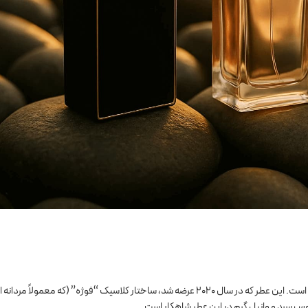
فریاد قدرتمند آن است. این عطر که در سال ۲۰۲۰ عرضه شد، ساختار کلاسیک “فوژه” (که معمولاً مرد
وس سرد و وانیل گرم در این عطر شاهکار است.