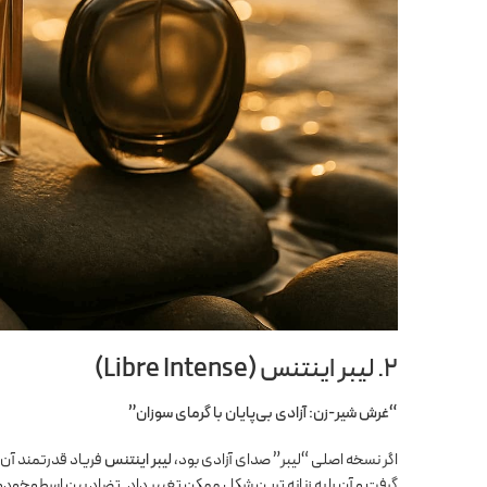
۲. لیبر اینتنس (Libre Intense)
“غرش شیر-زن: آزادی بی‌پایان با گرمای سوزان”
اگر نسخه اصلی “لیبر” صدای آزادی بود،
لیبر اینتنس
گرفت و آن را به زنانه ترین شکل ممکن تغییر داد. تضاد بین اسطوخود