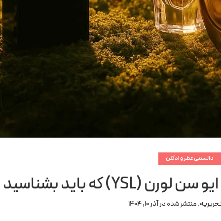
دانستنی عطر و ادکلن
حریریه
.
منتشر شده در
آذر 10, 1404