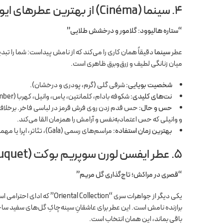
۴. سینما (Cinéma) از بهترین عطرهای ایوسن لورن
“ستاره هالیوود: گلامور و درخشش طلایی”
عطر
سینما
دقیقاً همان کاری را می‌کند که از نامش پیداست: شما را تب
میان زنانگی لطیف و زرق‌وبرق ظاهری است.
شخصیت بویایی:
شرقی گلی (گرم، پودری و درخشان).
نت‌های کلیدی:
شکوفه بادام، کلمانتین، یاس، وانیل، کهربا (Amber).
حس و حال:
حس قدم زدن روی فرش قرمز در لباسی فاخر. برخلاف بل
و وانیلی که حس اعتمادبه‌نفس و آرامش را همزمان القا می‌کند.
بهترین زمان استفاده:
مراسم‌های رسمی (Gala)، تئاتر، اپرا یا مهمانی‌های شبانه باکلاس.
۵. عطر ایفسن لورن سوپریم بوکت (Supreme Bouquet)
“قصری در مراکش؛ تاج‌گذاری گل مریم”
یکی دیگر از جواهرات سری “ion
باقی بماند، این همان انتخاب است.