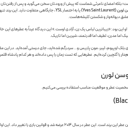
ست؛ بلکه امضای نامرئی شماست که پیش از ورودتان سخن می‌گوید و پس از رفتن‌تان 
(Yves Saint Laurent)
یا به اختصار
YSL
، جایگاهی متفاوت دارد. این برند تنها
 مد را دگرگون کرد، فلسفه او این بود: «زیباترین لباس یک زن، آزادی اوست.» این دیدگاه عیناً به عطرهای این خ
یک اما مدرن، لطیف اما قدرتمند، شیرین اما تاریک.
ای بلک اوپیوم، لیبر، مون پاریس و… سردرگم شده‌اید، جای درستی آمده‌اید. در این مق
را گلچین کرده‌ایم. عطرهایی که تست زمان را پس داده‌اند و هر کدام پادشاه قلمر
در حال حاضر مشهورترین و پرفروش‌ترین عطر این برند است. این عطر در سال ۲۰۱۴ عرضه شد و قوانین بازی را تغییر داد