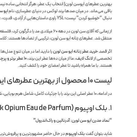
بهترین عطرهای ایوسن لورن| انتخاب یک عطر، هرگز انتخابی ساده نی
باقی می‌ماند. در میان صدها برند لوکس در دنیای عطرسازی، نام
ایو سن لورن 
دنبال “خوشبو کردن” نیست؛ YSL راوی داستان‌هایی از آزادی، قدرت، عشق دیوانه‌وار و شکستن کلیشه‌هاست.
از زمانی که آقای سن لورن در دهه ۶۰ میلادی
منتقل شد. عطرهای زنانه ایو سن لورن، ترکیبی از تضادها هستند: کلاس
اگر قصد
خرید عطر زنانه ایو سن لورن
را دارید اما در میان تنوع مدل‌ه
تخصصی از
لانگ لایف
، ما از میان ده‌ها عطر این برند،
۱۰ عطر برتر و پرچم‌دار
هستند. با ما همراه باشید تا عطر امضای خود را کشف کنید.
لیست ۱۰ محصول از بهترین عطرهای ایوسن لورن
در ادامه، ۱۰ عطر اصلی این برند را با جزئیات کامل، شامل هرم بویایی، شخصیت عطر و موقعیت مناسب استفاده بررسی می‌کنیم.
1. بلک اوپیوم (Black Opium Eau de Parfum)
“نماد مدرن ایو سن لورن: آدرنالین و راک‌اندرول”
شاید بتوان گفت
بلک اوپیوم