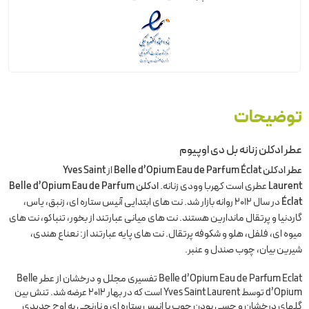
توضیحات
عطر ادکلن زنانه بل دی اوپیوم
عطر ادکلن Belle d’Opium Eau de Parfum Éclat
از
Yves Saint
Laurent
عطری است کهربا وودی زنانه.
ادکلن Belle d’Opium Eau de Parfum
Éclat
در سال 2012 روانه بازار شد. نت های ابتدایی آنیس ستاره ای، زنبق، یاس،
گاردنیا و پرتقال ماندارین هستند. نت های میانی عبارتند از بخور، تنباکو، نت های
میوه ای، فلفل، هلو و شکوفه پرتقال. نت های پایه عبارتند از: نعناع هندی،
شیرین بیان، چوب صندل و عنبر.
Belle d’Opium Eau de Parfum Eclat تفسیری مجلل و درخشان از عطر Belle
d’Opium توسط Yves Saint Laurent است که در بهار 2012 عرضه شد. تنش بین
گلهای درخشان و حسی بودن چوب با انیس ستاره ای و نارنجی به اوج جدیدی