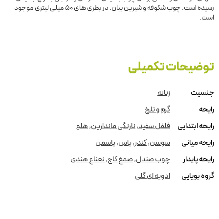
رسیده است. چوب شکوفه و شیرین بیان. در بطری های 50 میلی لیتری موجود
است.
توضیحات تکمیلی
جنسیت
زنانه
رایحه
گرم و تلخ
رایحه ابتدایی
فلفل سفید
,
نارنگی ماندارین
,
هلو
رایحه میانی
سوسن
,
کندر
,
یاس
,
یاسمن
رایحه پایدار
چوب صندل
,
صمغ کاج
,
نعناع هندی
گروه بویایی
ادویه ای گلی