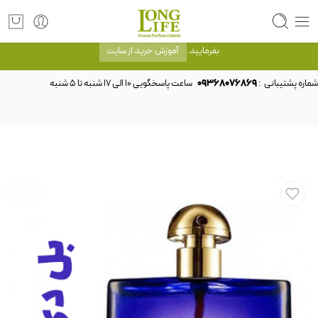
توجه! برند لانگ لایف رایحه های معروف را با شیشه و بسته بندی خود شرکت لانگ لایف
عرضه می کند.که با انتخاب حجم هر ادکلنی می توانید شیشه و بسته بندی را ملاحظه
بفرمایید.
آموزش خرید از سایت
شماره پشتیبانی :
09368076869