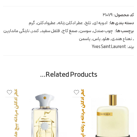
کد محصول:
21079
دسته بندی ها:
ادویه ای
,
تلخ
,
عطر ادکلن زنانه
,
عطروادکلن
,
گرم
برچسب ها:
چوب صندل
,
سوسن
,
صمغ کاج
,
فلفل سفید
,
کندر
,
نارنگی ماندارین
,
نعناع هندی
,
هلو
,
یاس
,
یاسمن
برند:
Yves Saint Laurent
Related Products…