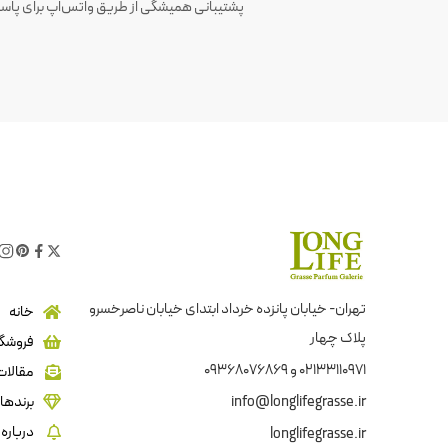
پشتیبانی همیشگی از طریق واتس‌اپ برای پاسخ
تهران- خیابان پانزده خرداد ابتدای خیابان ناصرخسرو
خانه
پلاک چهار
فروشگا
02133110971 و 09368076869
مقالات
info@longlifegrasse.ir
برندها
درباره 
longlifegrasse.ir