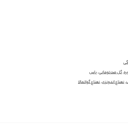
گی
ره
,
گل صدتومانی
,
یاس
,
نعناع اندونزی
,
نعناع گواتمالا