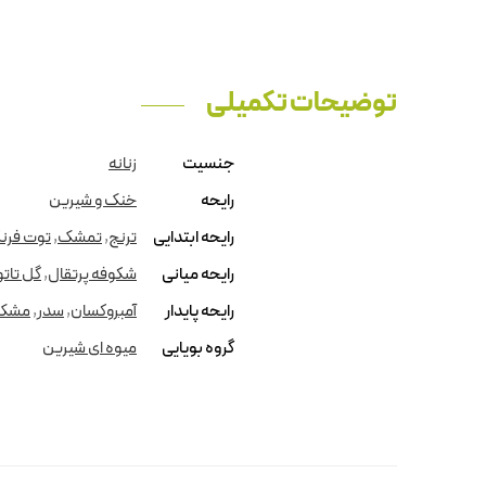
توضیحات تکمیلی
جنسیت
زنانه
رایحه
خنک و شیرین
رایحه ابتدایی
ترنج
,
تمشک
,
توت فرن
رایحه میانی
شکوفه پرتقال
,
گل تاتو
رایحه پایدار
آمبروکسان
,
سدر
,
مشک
گروه بویایی
میوه ای شیرین