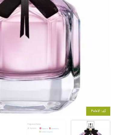
کد: 20107