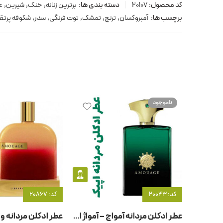
کد محصول:
20107
دسته بندی ها:
برترین زنانه
,
خنک
,
شیرین
,
ع
برچسب ها:
آمبروکسان
,
ترنج
,
تمشک
,
توت فرنگی
,
سدر
,
شکوفه پرتق
ناموجود
کد: 20043
کد: 20867
عطر ادکلن مردانه آمواج – آمواژ اپیک