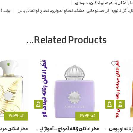
طر ادکلن زنانه
,
عطروادکلن
,
میوه ای
ال
,
گل تاتوره
,
گل صدتومانی
,
مشک
,
نعناع اندونزی
,
نعناع گواتمالا
,
یاس
برند:
nt
Related Products…
کد: 3042
کد: 20149
عطر ادکلن مردانه و زنانه اوپوس – اپوس ۱0 آمواج – آمواژ
عطر ادکلن زنانه آمواج – آمواژ لیلاک لاو