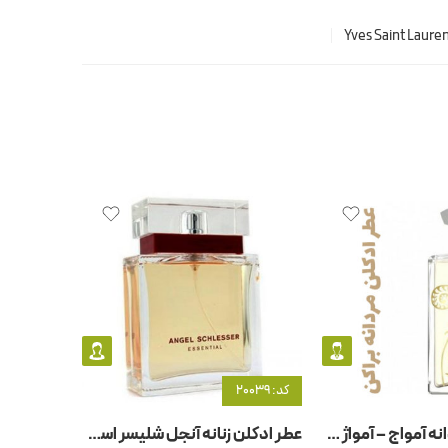
Yves Saint Laure
کد: 20039
کد: 3160
عطر ادکلن مردانه آمواج – آمواژ براکن
عطر ادکلن زنانه آنجل شلیسر اسنشیال