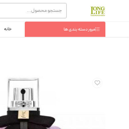
توجه! برند لانگ لایف رایحه های معروف را با شیشه و بسته بند
شماره پشتیبانی :
09368076869
خانه
مرور دسته بندی ها