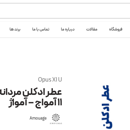
ی خود شرکت لانگ لایف عرضه می کند.که با انتخاب حجم هر ادکلنی می توانید ش
فروشگاه
مقالات
درباره ما
تماس با ما
برند ها
Opus XI U
عطر ادکلن مردانه
۱۱ آمواج – آمواژ
Amouage