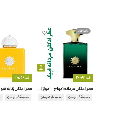
ناموجود
کد: 20043
کد: 20556
عطر ادکلن مردانه آمواج – آمواژ اپیک
–
–
1,850,000
تومان
4,100,000
تومان
1,850,000
تومان
0