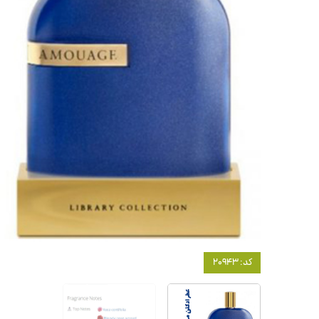
کد: 20943