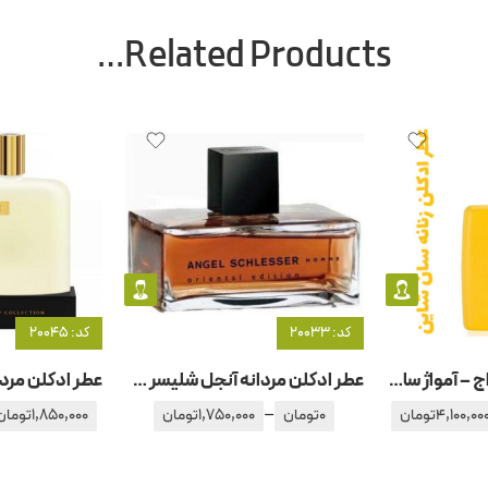
Related Products…
کد: 20033
کد: 20045
عطر ادکلن زنانه آمواج – آمواژ سان شاین
عطر ادکلن مردانه آنجل شلیسر هوم اورینتال ادیشن
–
4,100,00
تومان
0
تومان
1,750,000
تومان
1,850,000
تومان