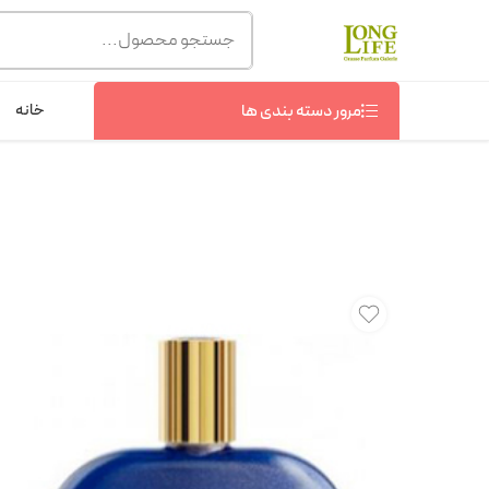
توجه! برند لانگ لایف رایحه های معروف را با شیشه و بسته بند
شماره پشتیبانی :
09368076869
خانه
مرور دسته بندی ها