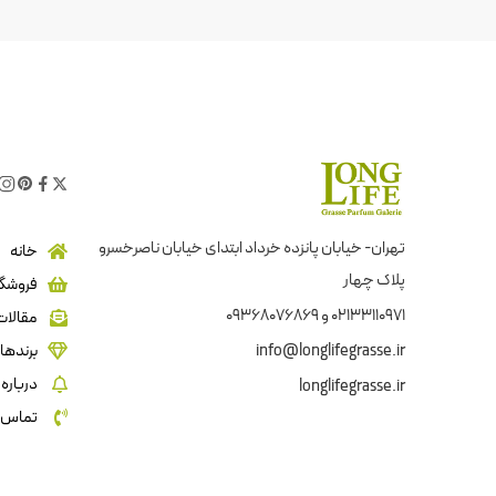
تهران- خیابان پانزده خرداد ابتدای خیابان ناصرخسرو
خانه
پلاک چهار
فروشگا
02133110971 و 09368076869
مقالات
info@longlifegrasse.ir
برندها
درباره 
longlifegrasse.ir
تماس ب