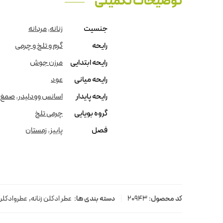
توضیحات تکمیلی
جنسیت
زنانه
,
مردانه
رایحه
گرم و تلخ و چرمی
رایحه ابتدایی
مرزن جوش
رایحه میانی
عود
رایحه پایدار
اسانس وودلیدر
,
صمغ ب
گروه بویایی
چرمی تلخ
فصل
پاییز
,
زمستان
کد محصول:
20943
دسته بندی ها:
عطر ادکلن زنانه
,
عطروادکلن