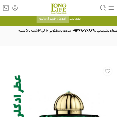
توجه! برند لانگ لایف رایحه های معروف را با شیشه و بسته بندی خود شرکت لانگ لایف
عرضه می کند.که با انتخاب حجم هر ادکلنی می توانید شیشه و بسته بندی را ملاحظه
بفرمایید.
آموزش خرید از سایت
شماره پشتیبانی :
09368076869