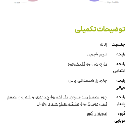
توضیحات تکمیلی
جنسیت
زنانه
رایحه
تلخ و شیرین
رایحه
دارچین
,
زیره
,
گل خرزهره
ابتدایی
رایحه
چای
,
رز
,
شمعدانی
,
یاس
میانی
رایحه
چوب صندل سفید
,
چوب گایاک
,
روایح دودی
,
ریشه زنبق
,
صمغ
پایدار
کندر
,
عود
,
کهربا
,
مشک
,
نعناع هندی
,
وانیل
گروه
ادویه ای گرم
بویایی