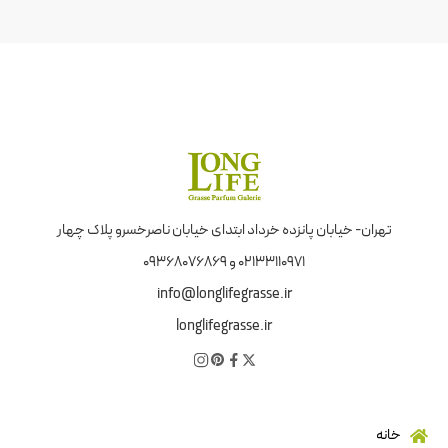
تهران- خیابان پانزده خرداد ابتدای خیابان ناصرخسرو پلاک چهار
02133110971 و 09368076869
info@longlifegrasse.ir
longlifegrasse.ir
خانه