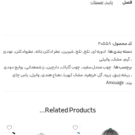
فصل
پاییز
,
زمستان
کد محصول:
20558
دسته بندی ها:
ادویه ای
,
تلخ
,
تلخ
,
شیرین
,
عطر ادکلن زنانه
,
عطروادکلن
,
عودی
,
گرم
,
مشک
,
وانیلی
برچسب ها:
چوب صندل سفید
,
چوب گایاک
,
دارچین
,
رز شمعدانی
,
روایح دودی
,
ریشه زنبق
,
زیره
,
گل خرزهره
,
مشک کهربا
,
نعناع هندی
,
وانیل
,
یاس چای
برند:
Amouage
Related Products…