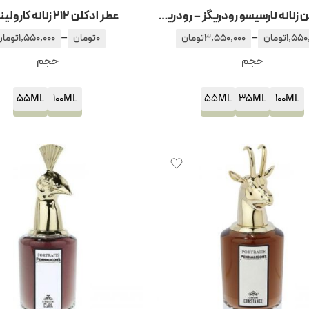
عطر ادکلن زنانه نارسیسو رودریگز – رودریگوئز فور هر امبر مشک
عطر ادکلن 212 زنانه کارولینا هررا
–
–
1,550
تومان
3,550,000
تومان
0
تومان
1,550,000
تومان
حجم
حجم
55ML
100ML
55ML
35ML
100ML