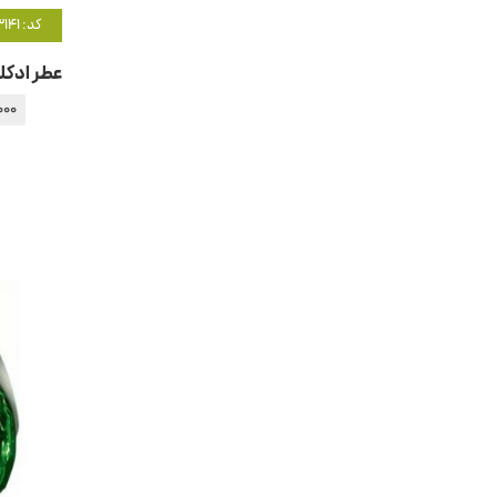
کد: 3141
000