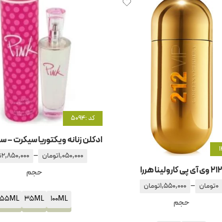
کد :5094
ادکلن زنانه ویکتوریا سیکرت – 
–
1,050,000
تومان
2,850,000
ت
21 وی آی پی کارولینا هررا
حجم
–
0
تومان
1,550,000
تومان
55ML
35ML
100ML
حجم