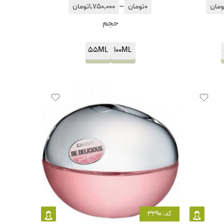
–
ومان
0
تومان
1,750,000
تومان
حجم
55ML
100ML
کد: 3290