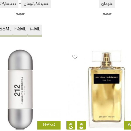
–
0
تومان
1,850,000
تومان
4,100,000
ت
حجم
حجم
55ML
35ML
100ML
کد: 663