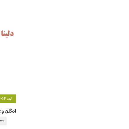
کد: 5064
000