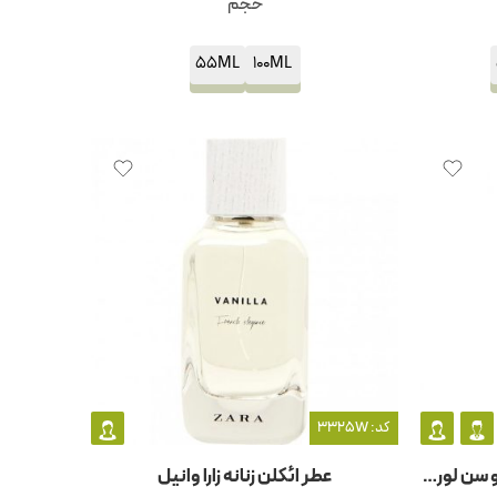
حجم
55ML
100ML
کد: 3325W
عطر ادکلن مردانه و زنانه کابان ایو سن لورن – ایفسن لورن
عطر ائکلن زنانه زارا وانیل