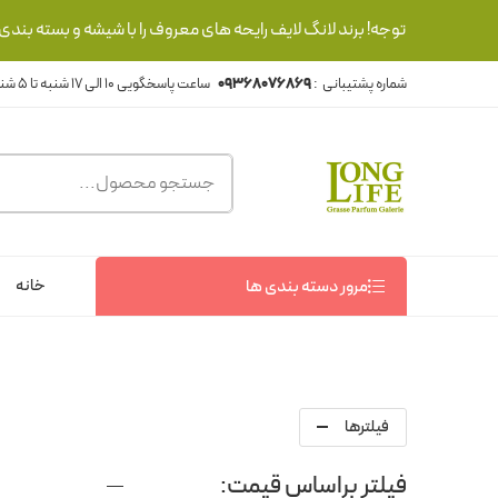
توجه! برند لانگ لایف رایحه های معروف را با شیشه و بسته بند
شماره پشتیبانی :
09368076869
خانه
مرور دسته بندی ها
فیلترها
فیلتر براساس قیمت: