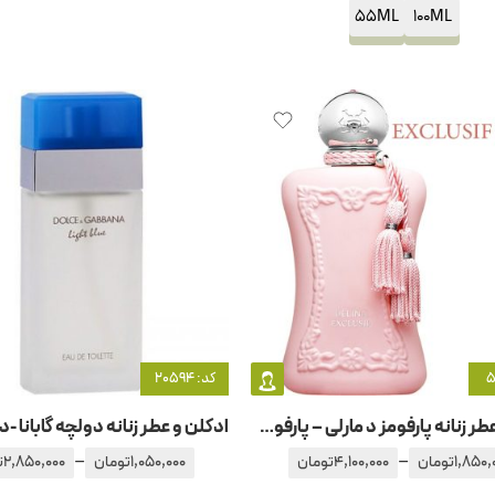
55ML
100ML
کد: 20594
ادکلن و عطر زنانه پارفومز د مارلی – پارفوم دمارلی دلینا اکسکلوسیو
–
–
1,850,
تومان
4,100,000
تومان
1,050,000
تومان
2,850,000
ت