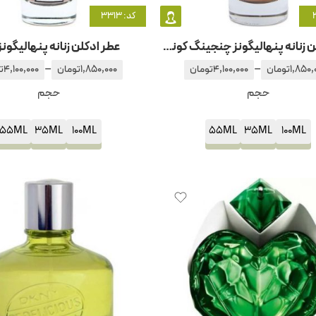
کد: 3313
عطر ادکلن زنانه پنهالیگونز چنجینگ کونستانت
عطر ادکلن زنانه پنهالیگونز 
–
–
1,850,
تومان
4,100,000
تومان
1,850,000
تومان
4,100,000
ت
حجم
حجم
55ML
35ML
100ML
55ML
35ML
100ML