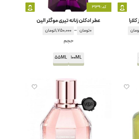
کد: 3139
کلارا
عطر ادکلن زنانه تیری موگلر الین
–
ومان
0
تومان
1,750,000
تومان
حجم
55ML
100ML