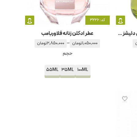
کد: 3226
عطر ادکلن زنانه دی کی ان وای بی دلیشز پیکنیک این د پارک
عطر ادکلن زنانه فلاوربامب
–
1,050,000
تومان
2,850,000
تومان
حجم
55ML
35ML
100ML