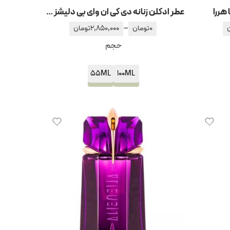
عطر ادکلن زنانه دی کی ان وای بی دلیشز فرش بلوزوم
–
0
تومان
2,850,000
تومان
حجم
55ML
100ML