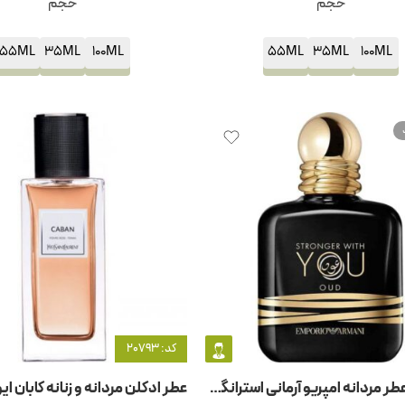
حجم
حجم
55ML
35ML
100ML
55ML
35ML
100ML
کد: 20793
ادکلن و عطر مردانه امپریو آرمانی استرانگر ویت یو عود جیور جیو آرمانی -جورجیو آرمانی