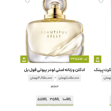
کد: 3355W
سکرت پینک
ادکلن و زنانه استی لودر بیوتی فول بل
–
ومان
1,050,000
تومان
2,850,000
تومان
حجم
55ML
35ML
100ML