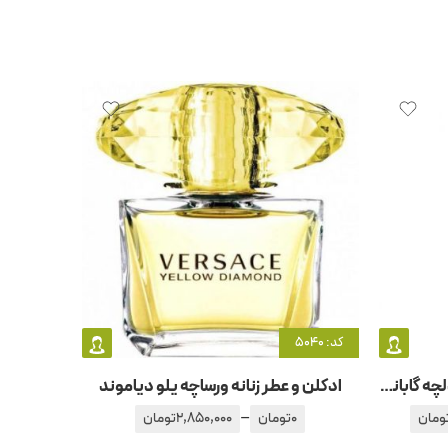
کد: 5040
ادکلن و عطر زنانه دولچه گابانا -دلچه گابانا لایت بلو
ادکلن و عطر زنانه ورساچه یلو دیاموند
–
ومان
0
تومان
2,850,000
تومان