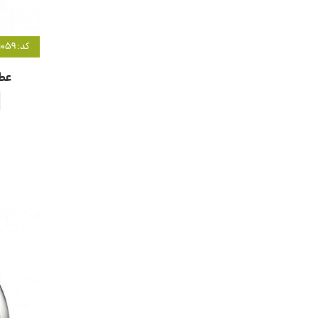
کد: 21059
عطر