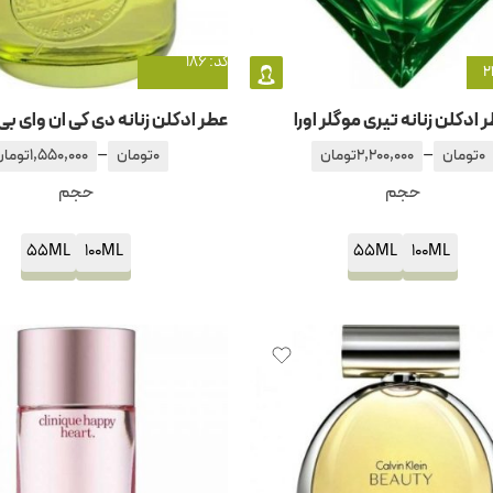
کد: 186
 ادکلن زنانه تیری موگلر اورا
–
–
0
تومان
2,200,000
تومان
0
تومان
1,550,000
تومان
حجم
حجم
55ML
100ML
55ML
100ML