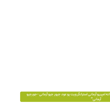
انه امپریو آرمانی استرانگر ویت یو عود جیور جیو آرمانی -جورجیو
آرمانی”