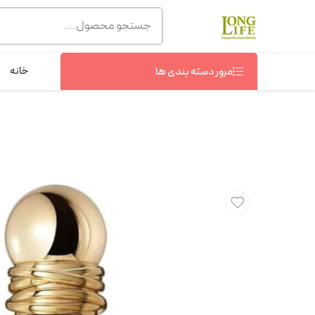
توجه! برند لانگ لایف رایحه های معروف را با شیشه و بسته بند
شماره پشتیبانی :
09368076869
خانه
مرور دسته بندی ها