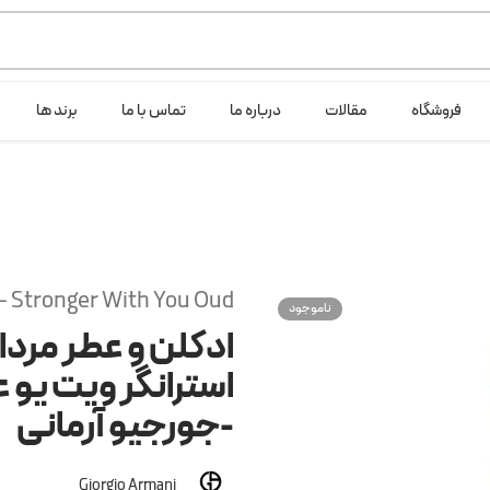
ی خود شرکت لانگ لایف عرضه می کند.که با انتخاب حجم هر ادکلنی می توانید ش
فروشگاه
مقالات
درباره ما
تماس با ما
برند ها
 Stronger With You Oud
ناموجود
ادکلن و عطر مردان
استرانگر ویت یو ع
-جورجیو آرمانی
Giorgio Armani