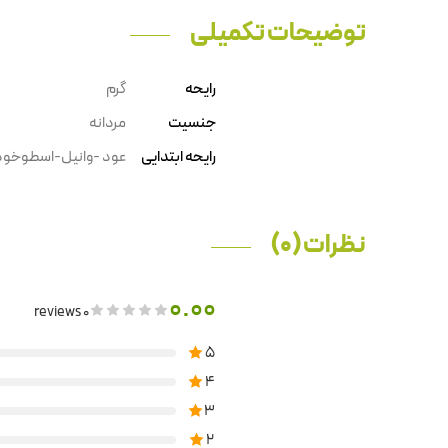
توضیحات تکمیلی
رایحه
گرم
جنسیت
مردانه
رایحه ابتدایی
عود -وانیل-اسطوخو
نظرات (0)
0.00
0 reviews
5
4
3
2