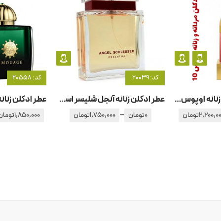
کد: 20039
کد: 20558
عطر ادکلن مردانه و زنانه اوپوس – اپوس ۱0 آمواج – آمواژ
عطر ادکلن زنانه آنجل شلیسر اسنشیال
–
2,200,0
تومان
0
تومان
1,750,000
تومان
1,850,000
تومان