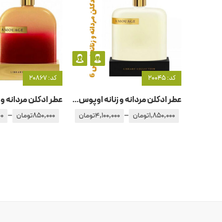
کد: 20045
کد: 20867
عطر ادکلن مردانه و زنانه اوپوس – اپوس 6 آمواج – آمواژ
–
–
1,850,000
تومان
4,100,000
تومان
850,000
تومان
00