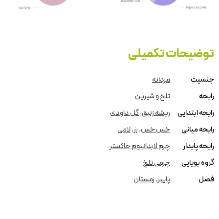
توضیحات تکمیلی
جنسیت
مردانه
رایحه
تلخ و شیرین
رایحه ابتدایی
ریشه زنبق
,
گل داودی
رایحه میانی
خس خس
,
رز
,
لامی
رایحه پایدار
چرم لابدانیوم خاکستر
گروه بویایی
چرمی تلخ
فصل
پاییز
,
زمستان