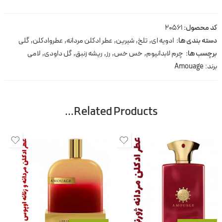
کد محصول:
20561
دسته بندی ها:
ادویه ای
,
تلخ
,
شیرین
,
عطر ادکلن مردانه
,
عطروادکلن
,
گلی
برچسب ها:
چرم لابدانیوم
,
خس خس
,
رز
,
ریشه زنبق
,
گل داودی
,
لامی
برند:
Amouage
Related Products…