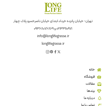
تهران- خیابان پانزده خرداد ابتدای خیابان ناصرخسرو پلاک چهار
02133110971 و 09368076869
info@longlifegrasse.ir
longlifegrasse.ir
خانه
فروشگاه
مقالات
برندها
درباره ما
تماس با ما