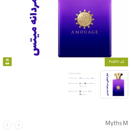
کد: 20561
Myths M