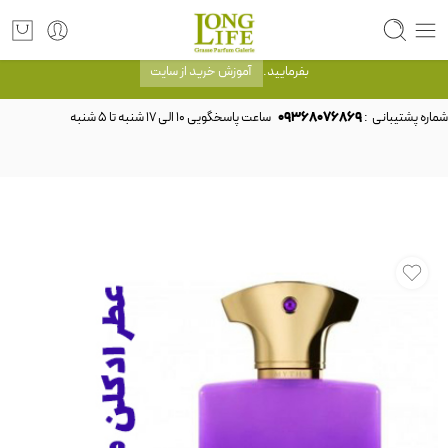
توجه! برند لانگ لایف رایحه های معروف را با شیشه و بسته بندی خود شرکت لانگ لایف
عرضه می کند.که با انتخاب حجم هر ادکلنی می توانید شیشه و بسته بندی را ملاحظه
بفرمایید.
آموزش خرید از سایت
شماره پشتیبانی :
09368076869