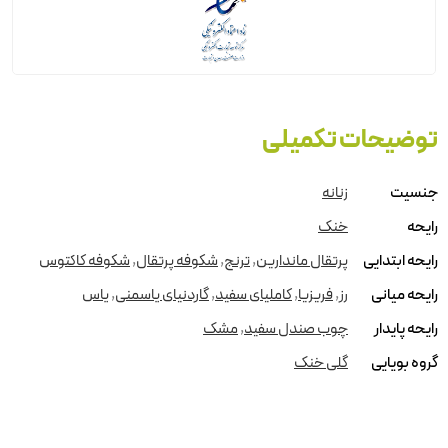
توضیحات تکمیلی
جنسیت
زنانه
رایحه
خنک
رایحه ابتدایی
پرتقال ماندارین
,
ترنج
,
شکوفه پرتقال
,
شکوفه کاکتوس
رایحه میانی
رز
,
فریزیا
,
کاملیای سفید
,
گاردنیای یاسمنی
,
یاس
رایحه پایدار
چوب صندل سفید
,
مشک
گروه بویایی
گلی خنک