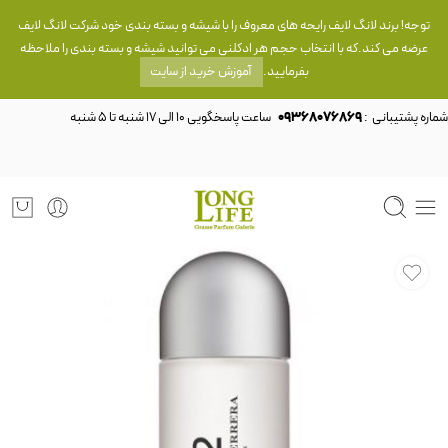
توجه! برند لانگ لایف رایحه های معروف را با شیشه و بسته بندی خود شرکت لانگ لایف
عرضه می کند.که با انتخاب حجم هر ادکلنی می توانید شیشه و بسته بندی را ملاحظه
بفرمایید.
آموزش خرید از سایت
شماره پشتیبانی :
09368076869