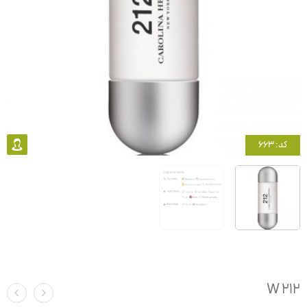
کد: 663
212 W