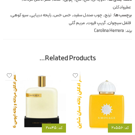
عطروادکلن
برچسب ها:
ترنج
,
چوب صندل سفید
,
خس خس
,
رایحه دریایی
,
سرو کوهی
,
فلفل سیچوان
,
گریپ فروت
,
مریم گلی
برند:
Carolina Herrera
Related Products…
کد: 20556
کد: 20045