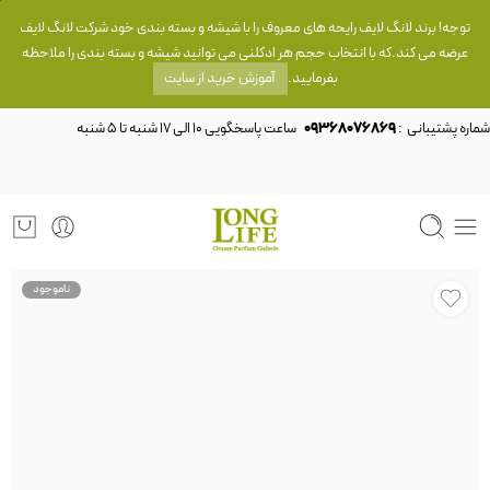
توجه! برند لانگ لایف رایحه های معروف را با شیشه و بسته بندی خود شرکت لانگ لایف
عرضه می کند.که با انتخاب حجم هر ادکلنی می توانید شیشه و بسته بندی را ملاحظه
بفرمایید.
آموزش خرید از سایت
شماره پشتیبانی :
09368076869
ناموجود