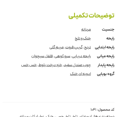
توضیحات تکمیلی
جنسیت
مردانه
رایحه
خنک و تلخ
رایحه ابتدایی
ترنج
,
گریپ فروت
,
مریم گلی
رایحه میانی
رایحه دریایی
,
سرو کوهی
,
فلفل سیچوان
رایحه پایدار
چوب صندل سفید
,
خزه درخت بلوط
,
خس خس
گروه بویایی
ادویه ای خنک
کد محصول:
1041
دسته بندی ها:
ادویه ای
,
تلخ
,
تلخ
,
چوبی
,
خنک
,
عطر ادکلن مردانه
,