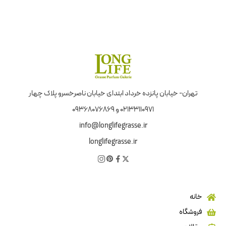
تهران- خیابان پانزده خرداد ابتدای خیابان ناصرخسرو پلاک چهار
02133110971 و 09368076869
info@longlifegrasse.ir
longlifegrasse.ir
خانه
فروشگاه