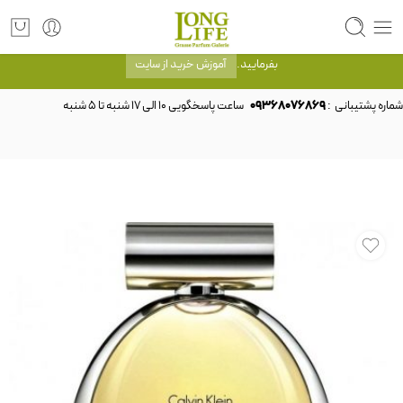
توجه! برند لانگ لایف رایحه های معروف را با شیشه و بسته بندی خود شرکت لانگ لایف
عرضه می کند.که با انتخاب حجم هر ادکلنی می توانید شیشه و بسته بندی را ملاحظه
بفرمایید.
آموزش خرید از سایت
شماره پشتیبانی :
09368076869