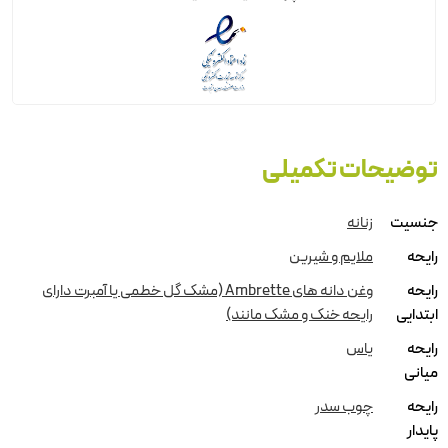
توضیحات تکمیلی
جنسیت
زنانه
رایحه
ملایم و شیرین
رایحه
وغن دانه های Ambrette (مشک گل خطمی یا آمبرت دارای
ابتدایی
رایحه خنک و مشک مانند)
رایحه
یاس
میانی
رایحه
چوب سدر
پایدار