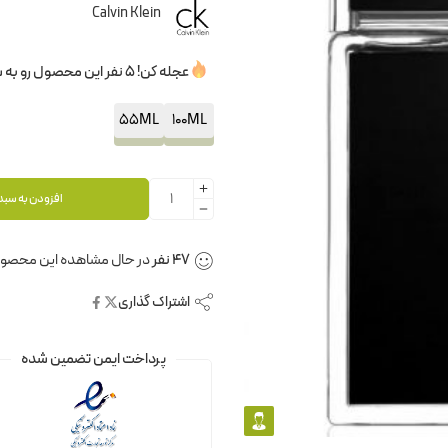
Calvin Klein
عجله کن! 5 نفر این محصول رو به سبدخرید خودشون اضافه کردن.
55ML
100ML
افزودن به سبد
47
نفر
در حال مشاهده این محصو
اشتراک گذاری
پرداخت ایمن تضمین شده