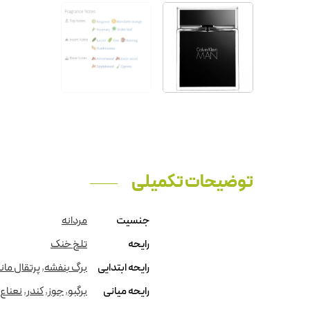
توضیحات تکمیلی
جنسیت
مردانه
رایحه
تلخ خنک
رایحه ابتدایی
برگ بنفشه
,
پرتقال مان
رایحه میانی
برگبو
,
جوز
,
کندر
,
نعناع