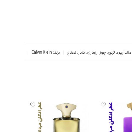
ماندارین
,
ترنج
,
جوز
,
رزماری
,
کندر
,
نعناع
برند:
Calvin Klein