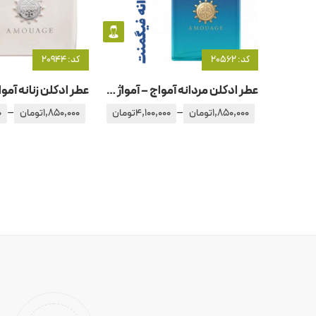
کد: 20562
کد: 20944
عطر ادکلن مردانه آمواج – آمواژ فیگمنت
–
–
1,850,000
تومان
4,100,000
تومان
1,850,000
تومان
0