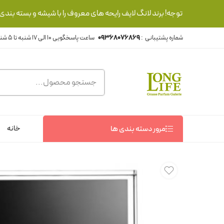
توجه! برند لانگ لایف رایحه های معروف را با شیشه و بسته بند
شماره پشتیبانی :
09368076869
خانه
مرور دسته بندی ها