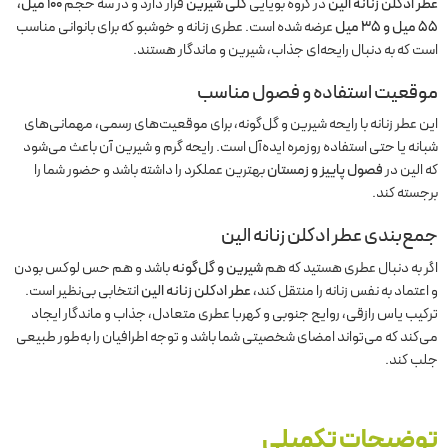
عطر ادکلن زنانه الین
در گروه بویایی
گلی شیرین
قرار دارد و در سه حجم
۱۰۰ میل،
۵۵ میل و ۳۵ میل
عرضه شده است. عطری زنانه و خوشبو که برای بانوانی مناسب
است که به دنبال رایحه‌ای جذاب، شیرین و ماندگار هستند.
موقعیت استفاده و فصول مناسب
این عطر زنانه با رایحه شیرین و گل‌گونه، برای موقعیت‌های رسمی، مهمانی‌های
شبانه یا حتی استفاده روزمره ایده‌آل است. رایحه گرم و شیرین آن باعث می‌شود
که الین در
فصول پاییز و زمستان
بهترین عملکرد را داشته باشد و حضور شما را
برجسته کند.
جمع‌بندی
عطر ادکلن زنانه الین
اگر به دنبال عطری هستید که هم
شیرین و گل‌گونه
باشد و هم حس لوکس بودن
و اعتماد به نفس زنانه را منتقل کند،
عطر ادکلن زنانه الین
انتخابی بی‌نظیر است.
ترکیب یاس رازقی، روایح جنوبی و کهربا عطری متعادل، جذاب و ماندگار ایجاد
می‌کند که می‌تواند امضای شخصیتی شما باشد و توجه اطرافیان را به‌طور طبیعی
جلب کند.
توضیحات تکمیلی