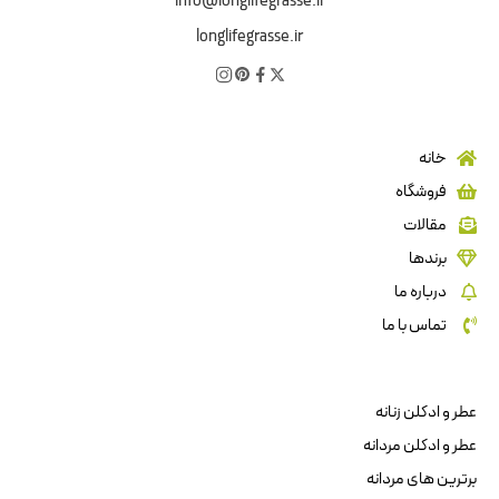
info@longlifegrasse.ir
longlifegrasse.ir
خانه
فروشگاه
مقالات
برندها
درباره ما
تماس با ما
عطر و ادکلن زنانه
عطر و ادکلن مردانه
برترین های مردانه