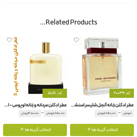
Related Products…
کد: 20039
کد: 5018
عطر ادکلن زنانه آنجل شلیسر اسنشیال
عطر ادکلن مردانه و زنانه اوپوس – اپوس 5 آمواج – آمواژ
–
–
0
تومان
1,750,000
تومان
1,850,000
تومان
4,100,000
تومان
انتخاب گزینه ها
انتخاب گزینه ها