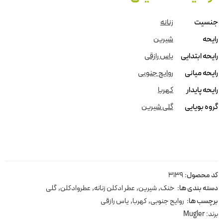
جنسیت
زنانه
رایحه
شیرین
رایحه ابتدایی
یاس رازقی
رایحه میانی
روایح جنوبی
رایحه پایدار
کهربا
گروه بویایی
گلی شیرین
کد محصول:
3139
دسته بندی ها:
خنک
,
شیرین
,
عطر ادکلن زنانه
,
عطروادکلن
,
گلی
برچسب ها:
روایح جنوبی
,
کهربا
,
یاس رازقی
برند:
Mugler