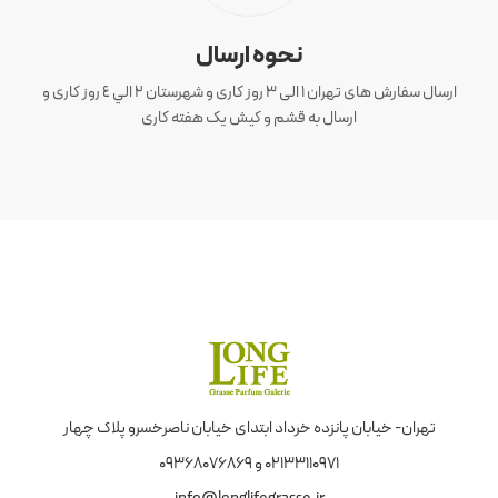
نحوه ارسال
ارسال سفارش های تهران 1 الی 3 روز کاری و شهرستان ٢ الي ٤ روز کاری و
ارسال به قشم و کیش یک هفته کاری
تهران- خیابان پانزده خرداد ابتدای خیابان ناصرخسرو پلاک چهار
02133110971 و 09368076869