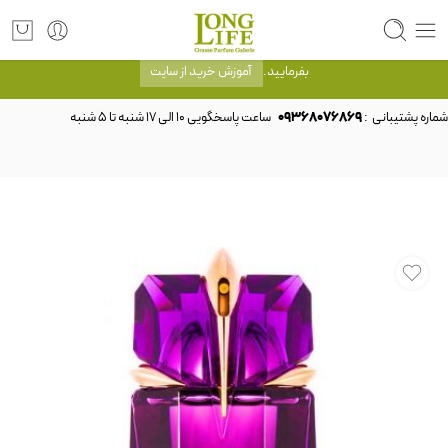
توجه! برند لانگ لایف رایحه های معروف را با شیشه و بسته بندی خود شرکت لانگ لایف
عرضه می کند.که با انتخاب حجم هر ادکلنی می توانید شیشه و بسته بندی را ملاحظه
بفرمایید.
آموزش خرید از سایت
شماره پشتیبانی :
09368076869