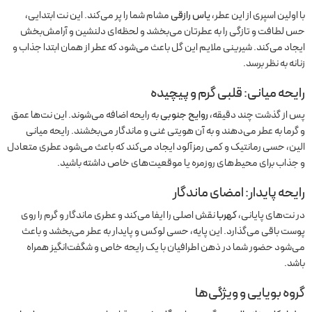
با اولین اسپری از این عطر،
یاس رازقی
مشام شما را پر می‌کند. این نت ابتدایی،
حس لطافت و تازگی را به عطرتان می‌بخشد و لحظه‌ای دلنشین و آرامش‌بخش
ایجاد می‌کند. شیرینی ملایم این گل باعث می‌شود که عطر از همان ابتدا جذاب و
زنانه به نظر برسد.
رایحه میانی: قلبی گرم و پیچیده
پس از گذشت چند دقیقه،
روایح جنوبی
به رایحه اضافه می‌شوند. این نت‌ها عمق
و گرما به عطر می‌دهند و به آن هویتی غنی و ماندگار می‌بخشند. رایحه میانی
الین، حسی رمانتیک و کمی رمزآلود ایجاد می‌کند که باعث می‌شود عطری متعادل
و جذاب برای محیط‌های روزمره یا موقعیت‌های خاص داشته باشید.
رایحه پایدار: امضای ماندگار
در نت‌های پایانی،
کهربا
نقش اصلی را ایفا می‌کند و عطری ماندگار و گرم را روی
پوست باقی می‌گذارد. این پایه، حسی لوکس و پایدار به عطر می‌بخشد و باعث
می‌شود حضور شما در ذهن اطرافیان با یک رایحه خاص و شگفت‌انگیز همراه
باشد.
گروه بویایی و ویژگی‌ها