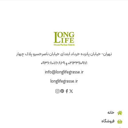
تهران- خیابان پانزده خرداد ابتدای خیابان ناصرخسرو پلاک چهار
02133110971 و 09368076869
info@longlifegrasse.ir
longlifegrasse.ir
خانه
فروشگاه