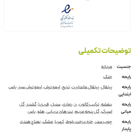
توضیحات تکمیلی
جنسیت
مردانه
رایحه
خنک
رایحه
پرتقال
,
پرتقال ماندارین
,
ترنج
,
لیمو ترش
,
لیمو ترش سبز
,
یاس
ابتدایی
رایحه
بنفشه
,
ترکیب کالون
,
رز
,
رزماری
,
سنبل
,
فریزیا
,
گشنیز
,
گل
میانی
اسپرک
,
گل پنجه مریم
,
نت های دریایی
,
هلو
,
یاس
رایحه
چوب سدر
,
خزه درخت بلوط
,
کهربا
,
مشک
,
نعناع هندی
پایدار