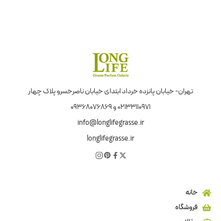
تهران- خیابان پانزده خرداد ابتدای خیابان ناصرخسرو پلاک چهار
02133110971 و 09368076869
info@longlifegrasse.ir
longlifegrasse.ir
خانه
فروشگاه