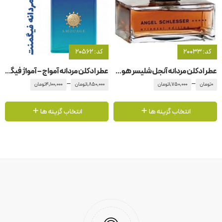
کد: 20033
کد: 20562
عطر ادکلن مردانه آنجل شلیسر هوم اورینتال ادیشن
عطر ادکلن مردانه آمواج – آمواژ فیگمنت
–
–
0
تومان
1,750,000
تومان
1,850,000
تومان
4,100,000
تومان
انتخاب گزینه ها
انتخاب گزینه ها