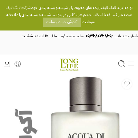
توجه! برند لانگ لایف رایحه های معروف را با شیشه و بسته بندی خود شرکت لانگ لایف
عرضه می کند.که با انتخاب حجم هر ادکلنی می توانید شیشه و بسته بندی را ملاحظه
بفرمایید.
آموزش خرید از سایت
شماره پشتیبانی :
09368076869