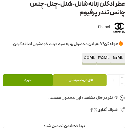
عطر ادکلن زنانه شانل-شنل-چنل-چنس
چانس تندر پرفیوم
Chanel
عجله کن! 7 نفر این محصول رو به سبدخرید خودشون اضافه کردن.
55ML
35ML
100ML
افزودن به سبد خرید
خرید
26
نفر
در حال مشاهده این محصول هستند.
اشتراک گذاری
پرداخت ایمن تضمین شده