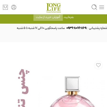
توجه! برند لانگ لایف رایحه های معروف را با شیشه و بسته بندی خود شرکت لانگ لایف
عرضه می کند.که با انتخاب حجم هر ادکلنی می توانید شیشه و بسته بندی را ملاحظه
بفرمایید.
آموزش خرید از سایت
شماره پشتیبانی :
09368076869