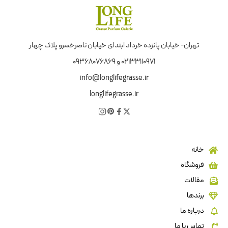
تهران- خیابان پانزده خرداد ابتدای خیابان ناصرخسرو پلاک چهار
02133110971 و 09368076869
info@longlifegrasse.ir
longlifegrasse.ir
خانه
فروشگاه
مقالات
برندها
درباره ما
تماس با ما