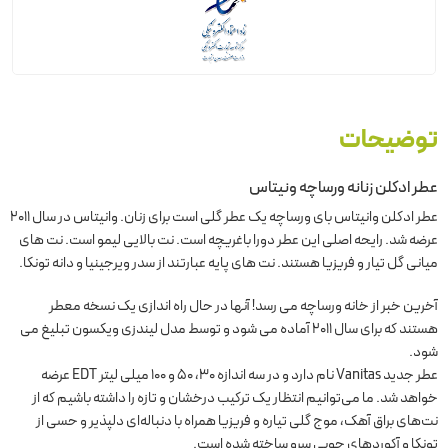
توضیحات
عطر ادکلن زنانه ورساچه ونیتاس
عطر ادکلن وانیتاس بای ورساچه یک عطر گلی است برای زنان. وانیتاس در سال 2011
عرضه شد. رایحه اصلی این عطر دورا باغریچه است. نت بالایی لیمو است. نت های
میانی گل تیار و فریزیا هستند. نت های پایه عبارتند از سدر ویرجینیا و دانه تونکا.
آخرین خبر از خانه ورساچه می رسد! آنها در حال راه اندازی یک نسخه معطر
هستند که برای سال 2011 آماده می شود و توسط مدل لیندزی ویکسون تبلیغ می
شود.
عطر جدید Vanitas نام دارد و در سه اندازه 30، 50 و 100 میلی لیتر EDT عرضه
خواهد شد. ما می‌توانیم انتظار یک ترکیب درخشان و تازه را داشته باشیم که از
نت‌های براق آهک، موج گلی تیاره و فریزیا همراه با دنباله‌ای دلپذیر و حسی از
تونکا و آکوردهای چوبی سرو ساخته شده است.