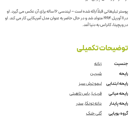
پوستر تبلیغاتی قبلاً ارائه شده است – لیندسی 16 ساله برای آن عکس می گیرد. او
در 11 آوریل 1994 متولد شد و در حال حاضر به عنوان مدل آمریکایی کار می کند. او
در ویچیتا، کانزاس به دنیا آمد.
توضیحات تکمیلی
جنسیت
زنانه
رایحه
شیرین
رایحه ابتدایی
لیمو ترش سبز
رایحه میانی
فریزیا
,
یاس تاهیتی
رایحه پایدار
دانه تونکا
,
سدر
گروه بویایی
گلی خنک