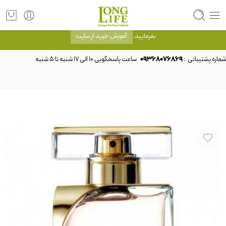
توجه! برند لانگ لایف رایحه های معروف را با شیشه و بسته بندی خود شرکت لانگ لایف
عرضه می کند.که با انتخاب حجم هر ادکلنی می توانید شیشه و بسته بندی را ملاحظه
بفرمایید.
آموزش خرید از سایت
شماره پشتیبانی :
09368076869