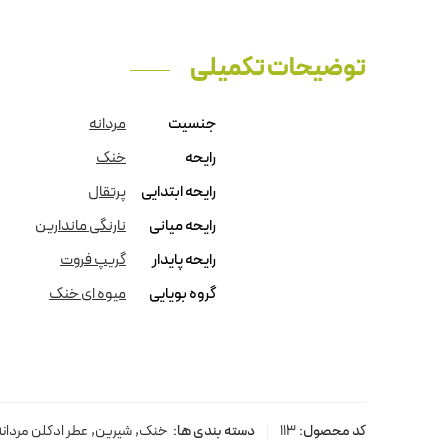
توضیحات تکمیلی
جنسیت
مردانه
رایحه
خنک
رایحه ابتدایی
پرتقال
رایحه میانی
نارنگی ماندارین
رایحه پایدار
گریپ فروت
گروه بویایی
میوه ای خنک
کد محصول:
113
دسته بندی ها:
خنک
,
شیرین
,
عطر ادکلن مردانه