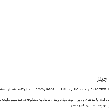
جینز
Tommy Hi
یک رایحه مرکباتی مردانه است.
Tommy Jeans
در سال 2003 به بازار عرضه شد. رایحه سازنده این عطر پاتریشیا بیلودو است.
وت و انرژی با نت های بالایی از توت سیاه، پرتقال ماندارین و شکوفه درخت سیب. رایحه 
ا، چرم، چوب صندل، یاس و سدر.