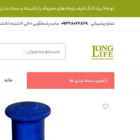
توجه! برند لانگ لایف رایحه های معروف را با شیشه و بسته بند
شماره پشتیبانی :
09368076869
خانه
مرور دسته بندی ها