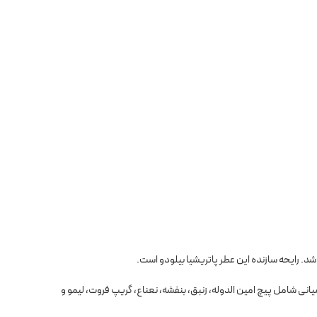
میانی شامل پیچ امین الدوله، زنبق، بنفشه، نعناع، گریپ فروت، لیمو و