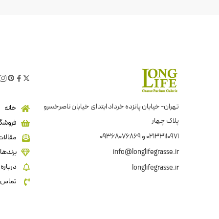
تهران- خیابان پانزده خرداد ابتدای خیابان ناصرخسرو
خانه
پلاک چهار
فروشگا
02133110971 و 09368076869
مقالات
info@longlifegrasse.ir
برندها
درباره 
longlifegrasse.ir
تماس ب