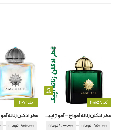
کد: 20558
کد: 20711
عطر ادکلن زنانه آمواج – آمواژ اپیک
–
–
1,850,000
تومان
4,100,000
تومان
1,850,000
تومان
0