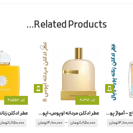
Related Products…
کد: 20371
کد: 20556
عطر ادکلن زنانه آمواج – آمواژ پورترایال زنانه
عطر ادکلن مردانه اوپوس-اپوس 8 آمواج – آمواژ اوپوس
–
4,100,00
تومان
1,850,000
تومان
4,100,000
تومان
1,850,000
تومان