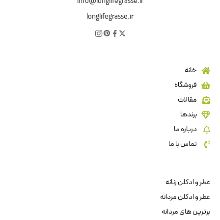
info@longlifegrasse.ir
longlifegrasse.ir
خانه
فروشگاه
مقالات
برندها
درباره ما
تماس با ما
عطر و ادکلن زنانه
عطر و ادکلن مردانه
برترین های مردانه