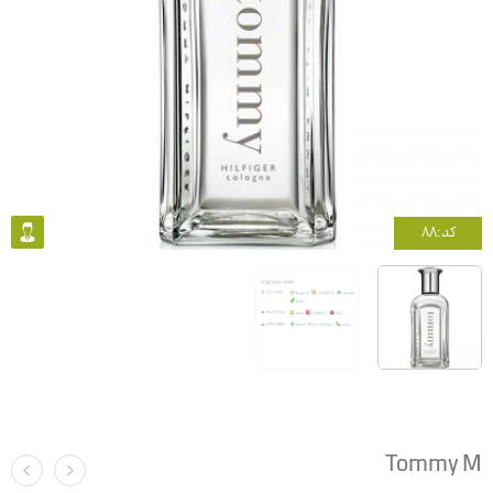
کد:88
Tommy M