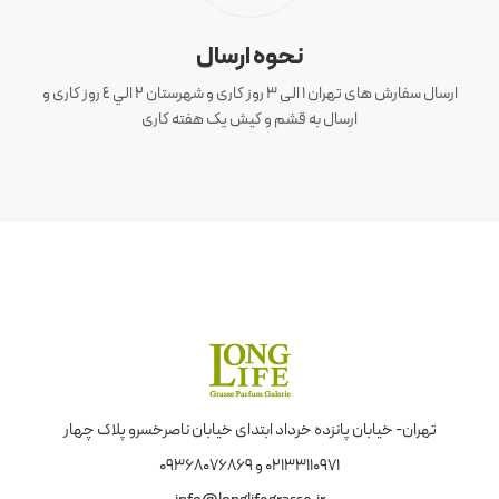
نحوه ارسال
ارسال سفارش های تهران 1 الی 3 روز کاری و شهرستان ٢ الي ٤ روز کاری و
ارسال به قشم و کیش یک هفته کاری
تهران- خیابان پانزده خرداد ابتدای خیابان ناصرخسرو پلاک چهار
02133110971 و 09368076869