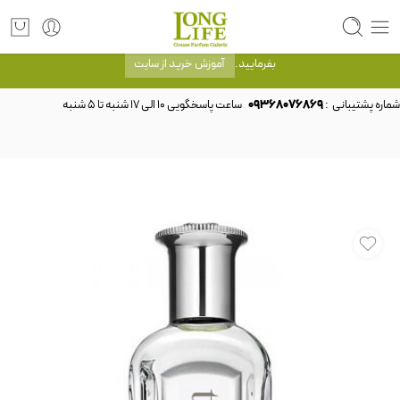
توجه! برند لانگ لایف رایحه های معروف را با شیشه و بسته بندی خود شرکت لانگ لایف
عرضه می کند.که با انتخاب حجم هر ادکلنی می توانید شیشه و بسته بندی را ملاحظه
بفرمایید.
آموزش خرید از سایت
شماره پشتیبانی :
09368076869