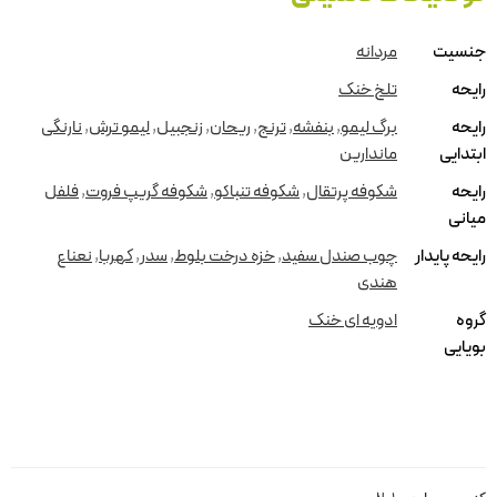
جنسیت
مردانه
رایحه
تلخ خنک
رایحه
برگ لیمو
,
بنفشه
,
ترنج
,
ریحان
,
زنجبیل
,
لیمو ترش
,
نارنگی
ابتدایی
ماندارین
رایحه
شکوفه پرتقال
,
شکوفه تنباکو
,
شکوفه گریپ فروت
,
فلفل
میانی
رایحه پایدار
چوب صندل سفید
,
خزه درخت بلوط
,
سدر
,
کهربا
,
نعناع
هندی
گروه
ادویه ای خنک
بویایی