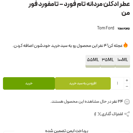
عطر ادکلن مردانه تام فورد – تامفورد فور
من
Tom Ford
عجله کن! 4 نفر این محصول رو به سبدخرید خودشون اضافه کردن.
55ML
35ML
100ML
افزودن به سبد خرید
خرید
24
نفر
در حال مشاهده این محصول هستند.
اشتراک گذاری
پرداخت ایمن تضمین شده