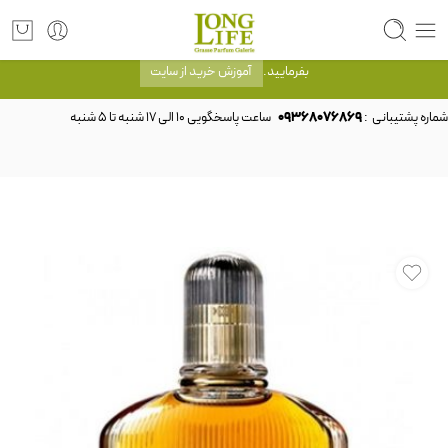
توجه! برند لانگ لایف رایحه های معروف را با شیشه و بسته بندی خود شرکت لانگ لایف
عرضه می کند.که با انتخاب حجم هر ادکلنی می توانید شیشه و بسته بندی را ملاحظه
بفرمایید.
آموزش خرید از سایت
شماره پشتیبانی :
09368076869