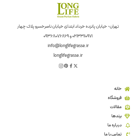
تهران- خیابان پانزده خرداد ابتدای خیابان ناصرخسرو پلاک چهار
02133110971 و 09368076869
info@longlifegrasse.ir
longlifegrasse.ir
خانه
فروشگاه
مقالات
برندها
درباره ما
تماس با ما