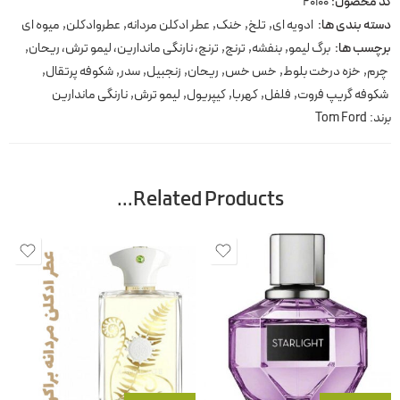
کد محصول:
20100
دسته بندی ها:
ادویه ای
,
تلخ
,
خنک
,
عطر ادکلن مردانه
,
عطروادکلن
,
میوه ای
برچسب ها:
برگ لیمو
,
بنفشه
,
ترنج
,
ترنج، نارنگی ماندارین، لیمو ترش، ریحان
,
چرم
,
خزه درخت بلوط
,
خس خس
,
ریحان
,
زنجبیل
,
سدر
,
شکوفه پرتقال
,
شکوفه گریپ فروت
,
فلفل
,
کهربا
,
کیپریول
,
لیمو ترش
,
نارنگی ماندارین
برند:
Tom Ford
Related Products…