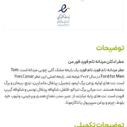
توضیحات
عطر ادکلن مردانه تام فورد فور من
عطر مردانه
تام
فورد تام فورد
یک رایحه مشک گلی چوبی مردانه است.
Tom
Ford for Men
در سال 2007 عرضه شد. رایحه اصلی این عطر Yves Cassar
است. نت های اولیه روغن برگ لیمو، زنجبیل، پرتقال ماندارین، ترنج، ریحان و برگ
بنفشه هستند. نت میانی برگ تنباکو، فلفل، شکوفه پرتقال تونس و شکوفه گریپ
فروت است. نت های پایه عبارتند از: عنبر، سدر، نعناع هندی ویرجینی، وتیور، خزه
بلوط، چرم و روغن سیپریول یا ناگارموتا.
توضیحات تکمیلی