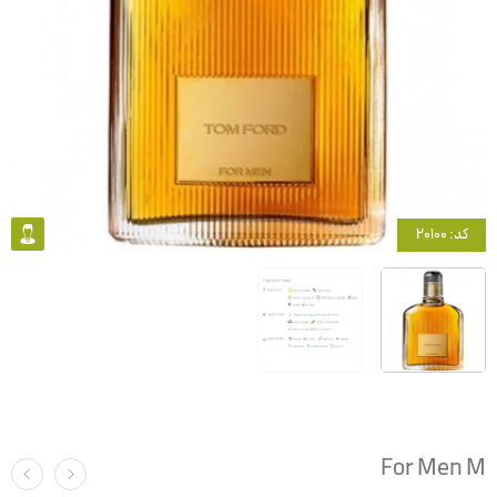
کد: 20100
For Men M