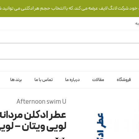
ی خود شرکت لانگ لایف عرضه می کند.که با انتخاب حجم هر ادکلنی می توانید ش
فروشگاه
مقالات
درباره ما
تماس با ما
برند ها
Afternoon swim U
عطر ادکلن مردانه 
لویی ویتان – لوی