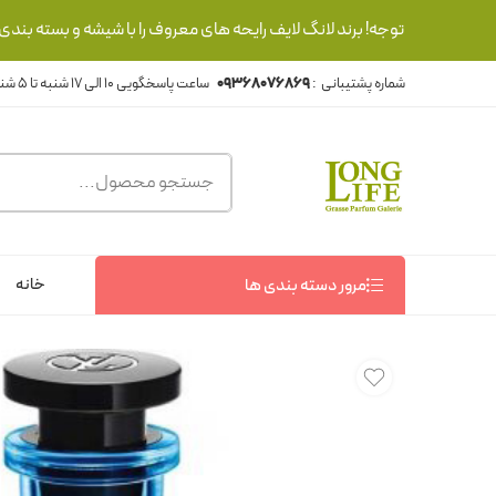
توجه! برند لانگ لایف رایحه های معروف را با شیشه و بسته بند
شماره پشتیبانی :
09368076869
خانه
مرور دسته بندی ها