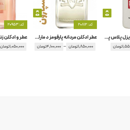
کد: 20812
کد: 20953
عطر ادکلن مردانه دیزل پلاس پلاس مس کلاین
عطر ادکلن مردانه پارفومز د مارلی – پارفوم دمارلی ایسپازون
–
1,55
تومان
1,850,000
تومان
4,100,000
تومان
1,050,000
تومان