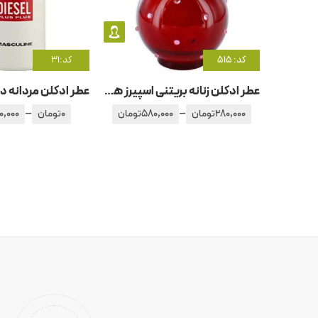
کد: 515
کد:31
عطر ادکلن زنانه بریتنی اسپیرز هیدن فانتزی
–
–
280,000
تومان
580,000
تومان
0
تومان
0,000