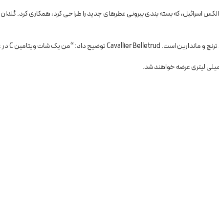
س اسرائیل، که بسته بندی بیرونی عطرهای جدید را طراحی کرد، همکاری کرد. گلدان ها
 یک شات ویتامین C در عطر می خواستم، چیزی پر از انرژی.”