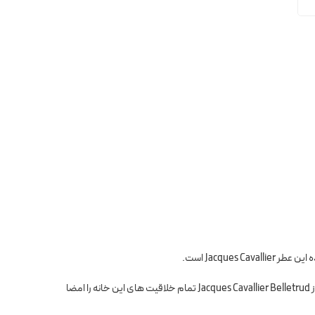
Les Colognes Louis Vuitton خط جدید مجموعه Les Parfums Louis Vuitton است که در آوریل 2019 عرضه می شود. عطرساز Jacques Cavallier Belletrud تمام خلاقیت های این خانه را امضا