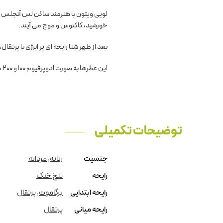
لویی ویتون با هنرمند ساکن لس آنجلس الک
خورشید، کاکتوس و موج می آیند.
بعد از ظهر شنا رایحه ای پر انرژی با پرتقال، ترنج و ماندارین است. Cavallier Belletrud توضیح داد: “من
این عطرها به صورت ادوپرفیوم 100 و 200 میلی لیتری عرضه خواهند شد.
توضیحات تکمیلی
جنسیت
زنانه
,
مردانه
رایحه
تلخ خنک
رایحه ابتدایی
برگاموت
,
پرتقال
رایحه میانی
پرتقال