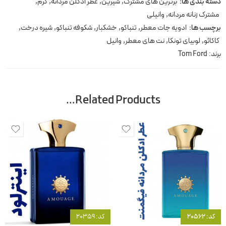
دسته بندی ها:
برترین های مشترک
,
شیرین
,
عطر ادکلن مردانه
,
گرم
,
مشترک زنانه مردانه
,
وانیلی
برچسب ها:
ادویه جات معطر
,
تنباکو
,
خشکبار
,
شکوفه تنباکو
,
شیره درخت
,
کاکائو
,
لوبیای تونکا
,
نت های معطر
,
وانیل
برند:
Tom Ford
Related Products…
کد: 20562
کد: 20359