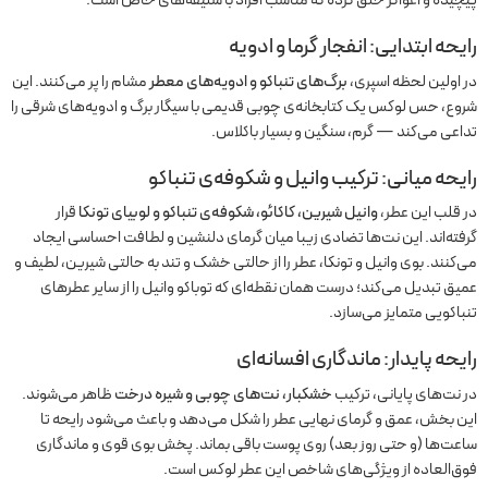
پیچیده و اغواگر خلق کرده که مناسب افراد با سلیقه‌های خاص است.
رایحه ابتدایی: انفجار گرما و ادویه
در اولین لحظه اسپری،
برگ‌های تنباکو و ادویه‌های معطر
مشام را پر می‌کنند. این
شروع، حس لوکس یک کتابخانه‌ی چوبی قدیمی با سیگار برگ و ادویه‌های شرقی را
تداعی می‌کند — گرم، سنگین و بسیار باکلاس.
رایحه میانی: ترکیب وانیل و شکوفه‌ی تنباکو
در قلب این عطر،
وانیل شیرین، کاکائو، شکوفه‌ی تنباکو و لوبیای تونکا
قرار
گرفته‌اند. این نت‌ها تضادی زیبا میان گرمای دلنشین و لطافت احساسی ایجاد
می‌کنند. بوی وانیل و تونکا، عطر را از حالتی خشک و تند به حالتی شیرین، لطیف و
عمیق تبدیل می‌کند؛ درست همان نقطه‌ای که توباکو وانیل را از سایر عطرهای
تنباکویی متمایز می‌سازد.
رایحه پایدار: ماندگاری افسانه‌ای
در نت‌های پایانی، ترکیب
خشکبار، نت‌های چوبی و شیره درخت
ظاهر می‌شوند.
این بخش، عمق و گرمای نهایی عطر را شکل می‌دهد و باعث می‌شود رایحه تا
ساعت‌ها (و حتی روز بعد) روی پوست باقی بماند. پخش بوی قوی و ماندگاری
فوق‌العاده از ویژگی‌های شاخص این عطر لوکس است.