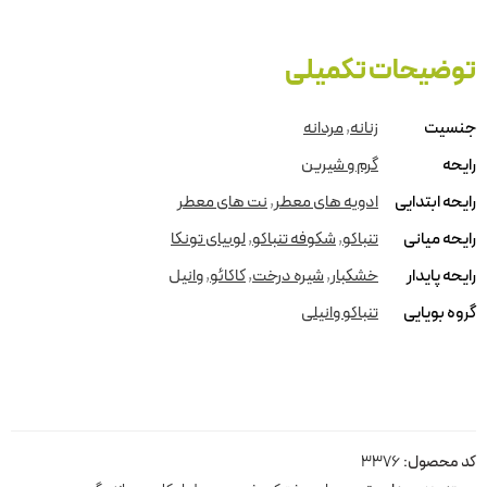
توضیحات تکمیلی
جنسیت
زنانه
,
مردانه
رایحه
گرم و شیرین
رایحه ابتدایی
ادویه های معطر
,
نت های معطر
رایحه میانی
تنباکو
,
شکوفه تنباکو
,
لوبیای تونکا
رایحه پایدار
خشکبار
,
شیره درخت
,
کاکائو
,
وانیل
گروه بویایی
تنباکو وانیلی
کد محصول:
3376