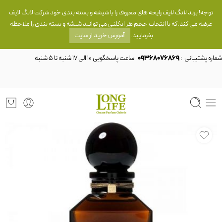
توجه! برند لانگ لایف رایحه های معروف را با شیشه و بسته بندی خود شرکت لانگ لایف
عرضه می کند.که با انتخاب حجم هر ادکلنی می توانید شیشه و بسته بندی را ملاحظه
بفرمایید.
آموزش خرید از سایت
شماره پشتیبانی :
09368076869