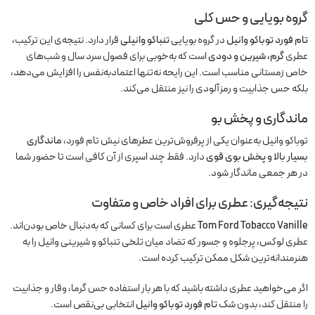
گروه بویایی و حس کلی
تام فورد توباکو وانیل
در گروه بویایی
تنباکو وانیلی
قرار دارد. نتیجه‌ی این ترکیب،
عطری
گرم، شیرین و دودی
است که به‌خوبی برای فصول سرد سال و شب‌های
خاص زمستانی مناسب است. این رایحه نه‌تنها اعتماد‌به‌نفس را افزایش می‌دهد،
بلکه حس جذابیت و رمزآلودی را نیز منتقل می‌کند.
ماندگاری و پخش بو
توباکو وانیل به‌عنوان یکی از پرفروش‌ترین عطرهای نیش تام فورد،
ماندگاری
بسیار بالا و پخش بوی قوی
دارد. فقط چند اسپری از آن کافی است تا حضور شما
در هر جمعی ماندگار شود.
نتیجه‌گیری: عطری برای افراد خاص و متفاوت
Tom Ford Tobacco Vanille
عطری است برای کسانی که به‌دنبال خاص بودن‌اند.
عطری لوکس، پرجلوه و جسور که تضاد میان تلخی تنباکو و شیرینی وانیل را به
هنرمندانه‌ترین شکل ممکن ترکیب کرده است.
اگر می‌خواهید عطری داشته باشید که با هر بار استفاده حس گرما، وقار و جذابیت
را منتقل کند، بدون شک
تام فورد توباکو وانیل
انتخابی بی‌نقص است.