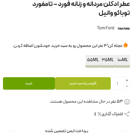
عطر ادکلن مردانه و زنانه فورد – تامفورد
توباکو وانیل
Tom Ford
عجله کن! 4 نفر این محصول رو به سبدخرید خودشون اضافه کردن.
55ML
35ML
100ML
افزودن به سبد خرید
خرید
53
نفر
در حال مشاهده این محصول هستند.
اشتراک گذاری
پرداخت ایمن تضمین شده