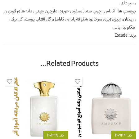
,
میوه ای
برچسب ها:
آناناس
,
چوب صندل سفید
,
خربزه
,
دارچین چینی
,
دانه های قرمز
,
رز
,
ریحان
,
زنبق
,
زیره
,
سرخالو
,
شکوفه بادام
,
کارامل
,
گل آفتاب پرست
,
گل برف
,
مگنولیا
,
یاس
برند:
Escada
Related Products…
کد: 20944
کد: 20228