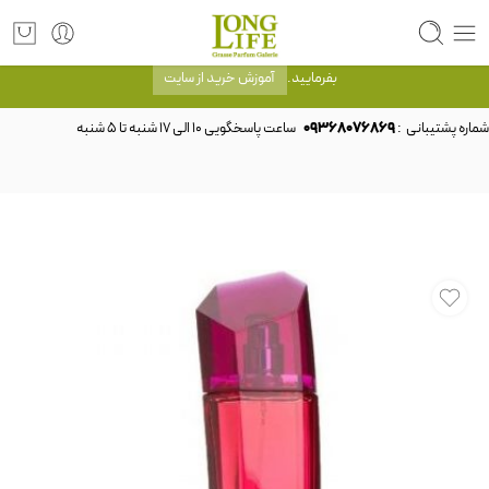
توجه! برند لانگ لایف رایحه های معروف را با شیشه و بسته بندی خود شرکت لانگ لایف
عرضه می کند.که با انتخاب حجم هر ادکلنی می توانید شیشه و بسته بندی را ملاحظه
بفرمایید.
آموزش خرید از سایت
شماره پشتیبانی :
09368076869