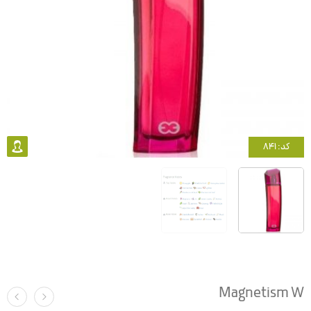
کد: 841
Magnetism W