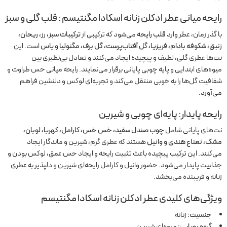
رایحه میانی عطر ادکلن زنانه اسکادا مگنتیسم : قلب گلی و سبز
با گذر زمان، عطر وارد
قلب رایحه
می‌شود که ترکیبی از
ترکیبات سبز، رز، ریحان،
زنبق، شکوفه بادام، فریزیا، گل آفتاب‌پرست، گل برف، مگنولیا و یاس
است. این
نت‌ها عطری گلی، لطیف و پیچیده ایجاد می‌کنند و تعادل بی‌نظیری بین
میوه‌های ابتدایی و پایه چوبی پایانی برقرار می‌نمایند. رایحه میانی حس طراوت و
شفافیت گل‌ها را به خوبی منتقل می‌کند و تجربه‌ای لوکس و دلنشین فراهم
می‌آورد.
رایحه پایدار: پایه‌ای چوبی و شیرین
نت‌های پایانی شامل
چوب صندل سفید، خس خس، کارامل، کهربا، لوبان،
مشک، نعناع هندی و وانیل
هستند که عطری گرم، شیرین و ماندگار ایجاد
می‌کنند. این ترکیب پیچیده باعث تثبیت رایحه و ایجاد حس عمق، لوکس بودن و
جذابیت پایدار می‌شود. حضور وانیل و کارامل رایحه‌ای شیرین و دلپذیر به عطری
زنانه و فریبنده می‌بخشد.
ویژگی‌های کلیدی عطر ادکلن زنانه اسکادا مگنتیسم
جنسیت:
زنانه
گروه بویایی:
میوه‌ای شیرین