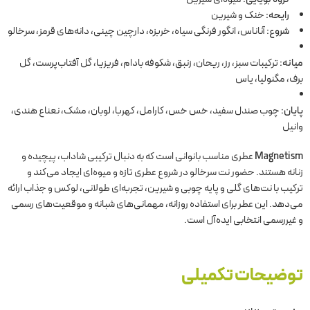
رایحه:
خنک و شیرین
شروع:
آناناس، انگور فرنگی سیاه، خربزه، دارچین چینی، دانه‌های قرمز، سرخالو
میانه:
ترکیبات سبز، رز، ریحان، زنبق، شکوفه بادام، فریزیا، گل آفتاب‌پرست، گل
برف، مگنولیا، یاس
پایان:
چوب صندل سفید، خس خس، کارامل، کهربا، لوبان، مشک، نعناع هندی،
وانیل
Magnetism
عطری مناسب بانوانی است که به دنبال ترکیبی شاداب، پیچیده و
زنانه هستند. حضور نت سرخالو در شروع عطری تازه و میوه‌ای ایجاد می‌کند و
ترکیب با نت‌های گلی و پایه چوبی و شیرین، تجربه‌ای طولانی، لوکس و جذاب ارائه
می‌دهد. این عطر برای استفاده روزانه، مهمانی‌های شبانه و موقعیت‌های رسمی
و غیررسمی انتخابی ایده‌آل است.
توضیحات تکمیلی