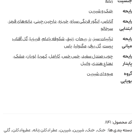
جنسیت
زنانه
رایحه
خنک و شیرین
رایحه
آناناس
,
انگور فرنگی سیاه
,
خربزه
,
دارچین چینی
,
دانه‌های قرمز
,
ابتدایی
سرخالو
رایحه
ترکیبات سبز
,
رز
,
ریحان
,
زنبق
,
شکوفه بادام
,
فریزیا
,
گل آفتاب
میانی
پرست
,
گل برف
,
مگنولیا
,
یاس
رایحه
چوب صندل سفید
,
خس خس
,
کارامل
,
کهربا
,
لوبان
,
مشک
,
پایدار
نعناع هندی
,
وانیل
گروه
میوه ای شیرین
بویایی
کد محصول:
841
دسته بندی ها:
خنک
,
خنک
,
شیرین
,
شیرین
,
عطر ادکلن زنانه
,
عطروادکلن
,
گلی