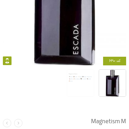
کد: 620
Magnetism M