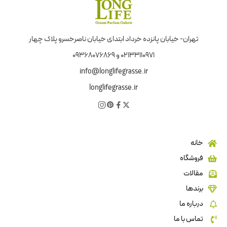
تهران- خیابان پانزده خرداد ابتدای خیابان ناصرخسرو پلاک چهار
02133110971 و 09368076869
info@longlifegrasse.ir
longlifegrasse.ir
خانه
فروشگاه
مقالات
برندها
درباره ما
تماس با ما