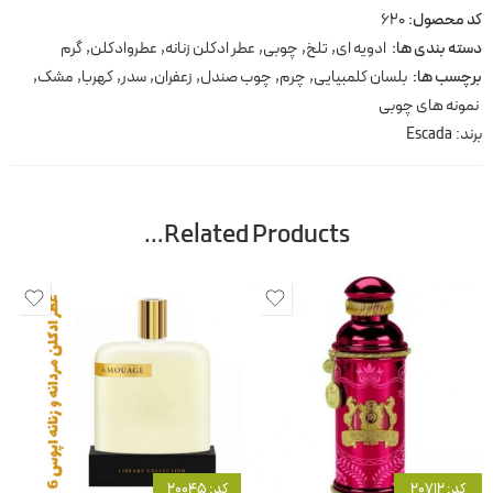
کد محصول:
620
دسته بندی ها:
ادویه ای
,
تلخ
,
چوبی
,
عطر ادکلن زنانه
,
عطروادکلن
,
گرم
برچسب ها:
بلسان کلمبیایی
,
چرم
,
چوب صندل
,
زعفران
,
سدر
,
کهربا
,
مشک
,
نمونه های چوبی
برند:
Escada
Related Products…
کد: 20712
کد: 20045