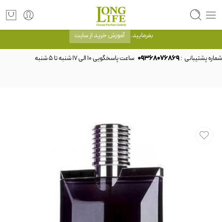
توجه! برند لانگ لایف رایحه های معروف را با شیشه و بسته بندی خود شرکت لانگ لایف
عرضه می کند.که با انتخاب حجم هر ادکلنی می توانید شیشه و بسته بندی را ملاحظه
بفرمایید.
آموزش خرید از سایت
شماره پشتیبانی :
09368076869