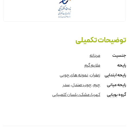
توضیحات تکمیلی
جنسیت
مردانه
رایحه
ملایم گرم
رایحه ابتدایی
زعفران
,
نمونه های چوبی
رایحه میانی
چرم
,
چوب صندل
,
سدر
گروه بویایی
کهربا، مشک، بلسان کلمبیایی