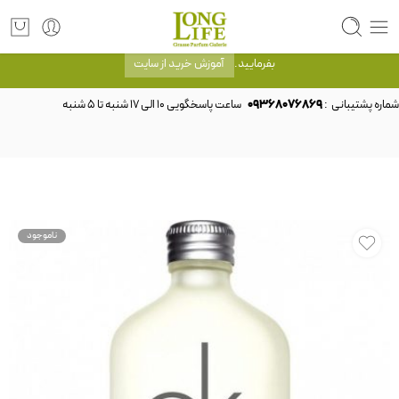
توجه! برند لانگ لایف رایحه های معروف را با شیشه و بسته بندی خود شرکت لانگ لایف
عرضه می کند.که با انتخاب حجم هر ادکلنی می توانید شیشه و بسته بندی را ملاحظه
بفرمایید.
آموزش خرید از سایت
شماره پشتیبانی :
09368076869
ناموجود