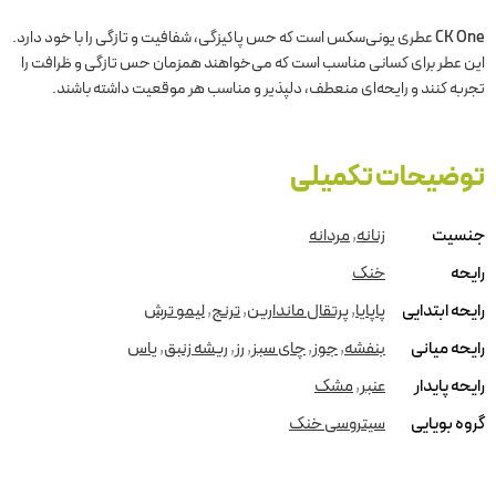
CK One
عطری یونی‌سکس است که حس پاکیزگی، شفافیت و تازگی را با خود دارد.
این عطر برای کسانی مناسب است که می‌خواهند همزمان حس تازگی و ظرافت را
تجربه کنند و رایحه‌ای منعطف، دلپذیر و مناسب هر موقعیت داشته باشند.
توضیحات تکمیلی
جنسیت
زنانه
,
مردانه
رایحه
خنک
رایحه ابتدایی
پاپایا
,
پرتقال ماندارین
,
ترنج
,
لیمو ترش
رایحه میانی
بنفشه
,
جوز
,
چای سبز
,
رز
,
ریشه زنبق
,
یاس
رایحه پایدار
عنبر
,
مشک
گروه بویایی
سیتروسی خنک