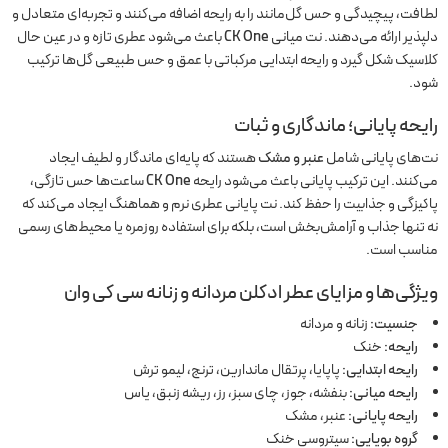
لطافت، پیچیدگی و حس گل‌مانند را به رایحه اضافه می‌کنند و تجربه‌ای متعادل و
دلپذیر ارائه می‌دهند. نت میانی
CK One
باعث می‌شود عطری تازه و در عین حال
کلاسیک شکل گیرد و رایحه ابتدایی مرکباتی با عمق و حس طبیعی گل‌ها ترکیب
شود.
رایحه پایانی؛ ماندگاری و ثبات
نت‌های پایانی شامل
عنبر و مشک
هستند که پایه‌ای ماندگار و لطیف ایجاد
می‌کنند. این ترکیب پایانی باعث می‌شود رایحه
CK One
ساعت‌ها حس تازگی،
پاکیزگی و جذابیت را حفظ کند. نت پایانی عطری نرم و هماهنگ ایجاد می‌کند که
نه تنها جذاب و آرامش‌بخش است، بلکه برای استفاده روزمره یا محیط‌های رسمی
مناسب است.
ویژگی‌ها و مزایای عطر ادکلن مردانه و زنانه سی کی وان
جنسیت:
زنانه و مردانه
رایحه:
خنک
رایحه ابتدایی:
پاپایا، پرتقال ماندارین، ترنج، لیمو ترش
رایحه میانی:
بنفشه، جوز، چای سبز، رز، ریشه زنبق، یاس
رایحه پایانی:
عنبر، مشک
گروه بویایی:
سیتروسی خنک