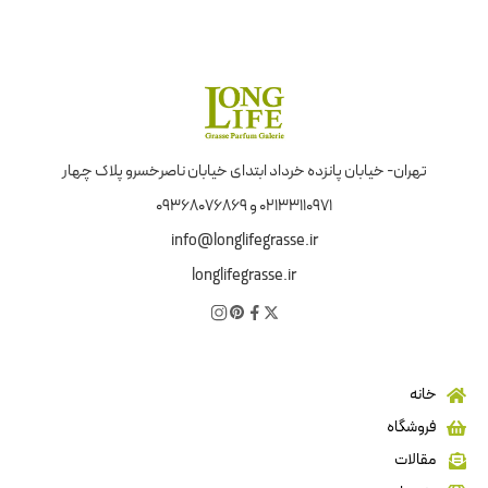
تهران- خیابان پانزده خرداد ابتدای خیابان ناصرخسرو پلاک چهار
02133110971 و 09368076869
info@longlifegrasse.ir
longlifegrasse.ir
خانه
فروشگاه
مقالات