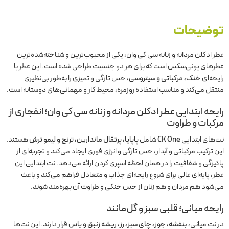
توضیحات
عطر ادکلن مردانه و زنانه سی کی وان، یکی از محبوب‌ترین و شناخته‌شده‌ترین
عطرهای یونی‌سکس است که برای هر دو جنسیت طراحی شده است. این عطر با
رایحه‌ای
خنک، مرکباتی و سیتروسی
، حس تازگی و تمیزی را به‌طور بی‌نظیری
منتقل می‌کند و مناسب استفاده روزمره، محیط کار و مهمانی‌های دوستانه است.
رایحه ابتدایی عطر ادکلن مردانه و زنانه سی کی وان؛ انفجاری از
مرکبات و طراوت
نت‌های ابتدایی
CK One
شامل
پاپایا، پرتقال ماندارین، ترنج و لیمو ترش
هستند.
این ترکیب مرکباتی و آبدار، حس تازگی و انرژی فوری ایجاد می‌کند و تجربه‌ای از
پاکیزگی و شفافیت را در همان لحظه اسپری کردن ارائه می‌دهد. نت ابتدایی این
عطر، پایه‌ای عالی برای شروع رایحه‌ای جذاب و متعادل فراهم می‌کند و باعث
می‌شود هم مردان و هم زنان از حس خنکی و طراوت آن بهره‌مند شوند.
رایحه میانی؛ قلبی سبز و گل‌مانند
در نت میانی،
بنفشه، جوز، چای سبز، رز، ریشه زنبق و یاس
قرار دارند. این نت‌ها