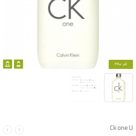
کد: 280
Ck one U