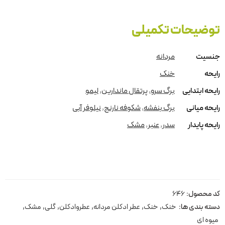
توضیحات تکمیلی
جنسیت
مردانه
رایحه
خنک
رایحه ابتدایی
برگ سرو
,
پرتقال ماندارین
,
لیمو
رایحه میانی
برگ بنفشه
,
شکوفه نارنج
,
نیلوفر آبی
رایحه پایدار
سدر
,
عنبر
,
مشک
کد محصول:
646
دسته بندی ها:
خنک
,
خنک
,
عطر ادکلن مردانه
,
عطروادکلن
,
گلی
,
مشک
,
میوه ای