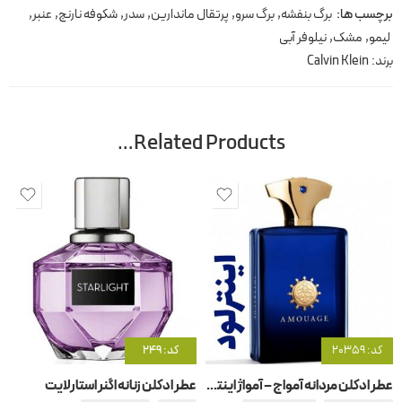
برچسب ها:
برگ بنفشه
,
برگ سرو
,
پرتقال ماندارین
,
سدر
,
شکوفه نارنج
,
عنبر
,
لیمو
,
مشک
,
نیلوفر آبی
برند:
Calvin Klein
Related Products…
کد: 20359
کد: 249
عطر ادکلن مردانه آمواج – آمواژ اینترلود
عطر ادکلن زنانه اگنر استارلایت