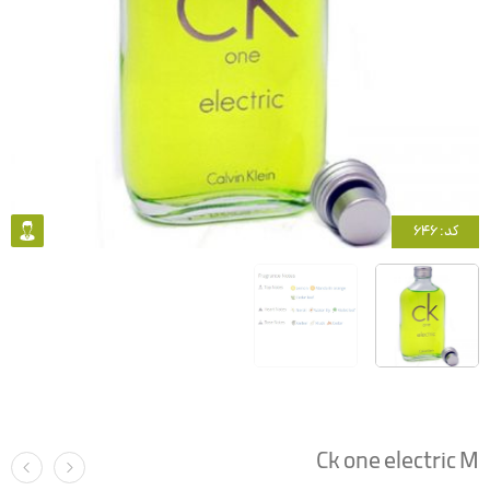
کد: 646
Ck one electric M