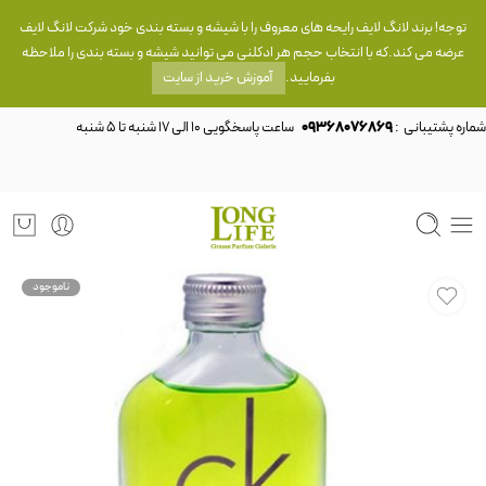
توجه! برند لانگ لایف رایحه های معروف را با شیشه و بسته بندی خود شرکت لانگ لایف
عرضه می کند.که با انتخاب حجم هر ادکلنی می توانید شیشه و بسته بندی را ملاحظه
بفرمایید.
آموزش خرید از سایت
شماره پشتیبانی :
09368076869
ناموجود