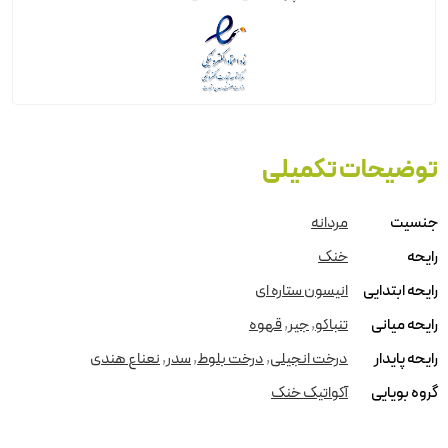
توضیحات تکمیلی
جنسیت
مردانه
رایحه
خنک
رایحه ابتدایی
انیسون ستاره ای
رایحه میانی
تنباکو
,
جیر
,
قهوه
رایحه پایدار
درخت انجیلی
,
درخت بلوط
,
سدر
,
نعناع هندی
گروه بویایی
آکواتیک خنک