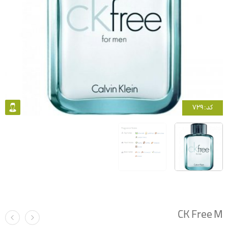
کد: 729
CK Free M