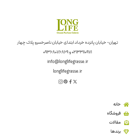
تهران- خیابان پانزده خرداد ابتدای خیابان ناصرخسرو پلاک چهار
02133110971 و 09368076869
info@longlifegrasse.ir
longlifegrasse.ir
خانه
فروشگاه
مقالات
برندها