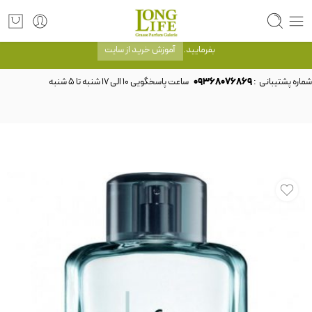
توجه! برند لانگ لایف رایحه های معروف را با شیشه و بسته بندی خود شرکت لانگ لایف
عرضه می کند.که با انتخاب حجم هر ادکلنی می توانید شیشه و بسته بندی را ملاحظه
بفرمایید.
آموزش خرید از سایت
شماره پشتیبانی :
09368076869