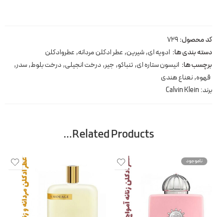
کد محصول:
729
دسته بندی ها:
ادویه ای
,
شیرین
,
عطر ادکلن مردانه
,
عطروادکلن
برچسب ها:
انیسون ستاره ای
,
تنباکو
,
جیر
,
درخت انجیلی
,
درخت بلوط
,
سدر
,
قهوه
,
نعناع هندی
برند:
Calvin Klein
Related Products…
ناموجود