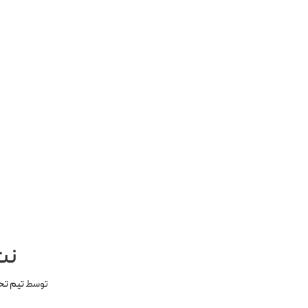
نت
توسط
تیم تح