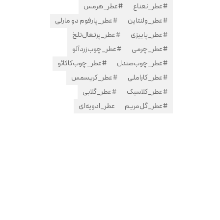
#عطر_نعناع
#عطر_هرمس
#عطر_ولنتاین
#عطر_پارفوم دو مارلی
#عطر_پاییزی
#عطر_پرتغال‌تلخ
#عطر_چرمی
#عطر_چوب‌زردآلو
#عطر_چوب‌صندل
#عطر_چوب‌کاکائو
#عطر_کاراملی
#عطر_کریسمس
#عطر_کلاسیک
#عطر_گلابی
#عطر_گل‌مریم
عطر_ادویه‌ای