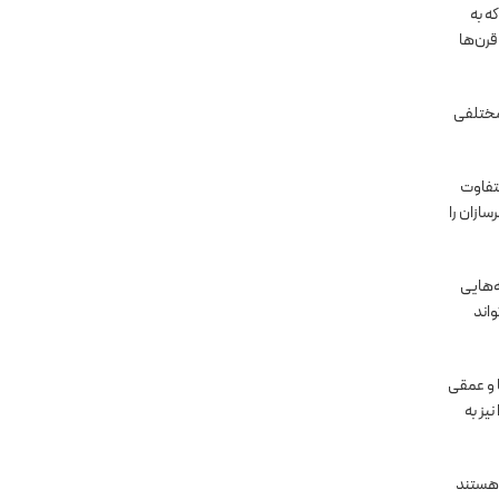
ه به
قرن‌ها
 مختلفی
متفاوت
سازان را
ه‌هایی
واند
ا و عمقی
یز به
 هستند