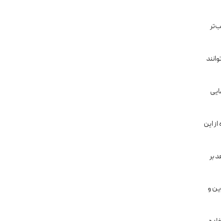
‌تر
وانند
ایی
از این
د بر
ین و