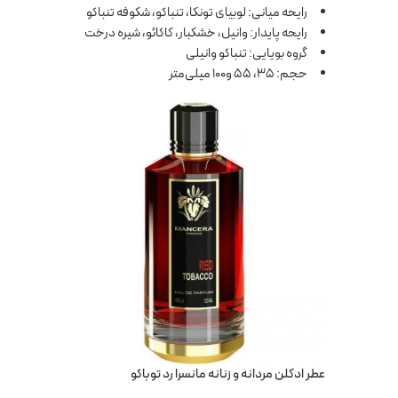
رایحه میانی: لوبیای تونکا، تنباکو، شکوفه تنباکو
رایحه پایدار: وانیل، خشکبار، کاکائو، شیره درخت
گروه بویایی: تنباکو وانیلی
حجم: 35، 55 و100 میلی‌متر
عطر ادکلن مردانه و زنانه مانسرا رد توباکو