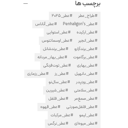
برچسب ها
#طراح_عطر
#عطر_2025
#عطر_ Penhaligon’s
#عطر_آناناس
#عطر_ارکیده
#عطر_استوایی
#عطر_انجیر
#عطر_اوسماتتوس
#عطر_برندآزارو
#عطر_برندشانل
#عطر_برگاموت
#عطر_بهار_مردانه
#عطر_بهاری
#عطر_توت‌فرنگی
#عطر_دانهیل
#عطر_رز
#عطر_رزماری
#عطر_روزپدر
#عطر_سال‌نو
#عطر_سلامتی
#عطر_شیرین
#عطر_صمغ‌مر
#عطر_فلفل
#عطر_فلفل‌صورتی
#عطر_قهوه
#عطر_لیمو
#عطر_مرکبات
#عطر_میوه‌ای
#عطر_نرگس