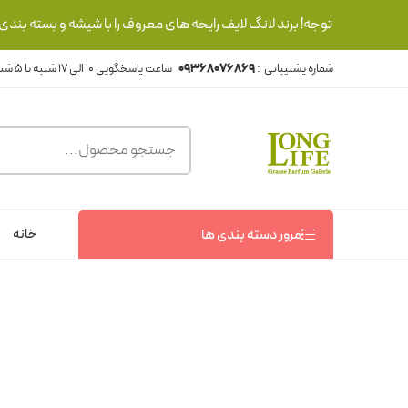
توجه! برند لانگ لایف رایحه های معروف را با شیشه و بسته بند
شماره پشتیبانی :
09368076869
خانه
مرور دسته بندی ها