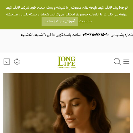
توجه! برند لانگ لایف رایحه های معروف را با شیشه و بسته بندی خود شرکت لانگ لایف
عرضه می کند.که با انتخاب حجم هر ادکلنی می توانید شیشه و بسته بندی را ملاحظه
بفرمایید.
آموزش خرید از سایت
شماره پشتیبانی :
09368076869