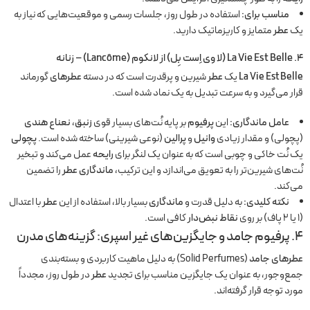
مناسب برای:
استفاده در طول روز، جلسات رسمی و موقعیت‌هایی که نیاز به
یک
عطر
متمایز و کاریزماتیک دارید.
۴.
La Vie Est Belle
(لا وی اِست بِل) از لانکوم (Lancôme) – زنانه
La Vie Est Belle
یک
عطر
شیرین و پرقدرت است که در دسته
عطرهای
گورماند
قرار می‌گیرد و به سرعت تبدیل به یک نماد شده است.
عامل ماندگاری:
این
پرفیوم
بر پایه نُت‌های بسیار قوی
زنبق
،
نعناع هندی
(پچولی) و مقدار زیادی
وانیل
و
پرالین
(نوعی شیرینی) ساخته شده است.
پچولی
یک نُت خاکی و چوبی است که به عنوان یک لنگر برای
رایحه
عمل می‌کند و تبخیر
نُت‌های شیرین‌تر را به تعویق می‌اندازد و این ترکیب،
ماندگاری عطر
را تضمین
می‌کند.
نکته کلیدی:
به دلیل قدرت و
ماندگاری
بسیار بالا، استفاده از این
عطر
با اعتدال
(۱ یا ۲ پاف) بر روی
نقاط نبض‌دار
کافی است.
۴. پرفیوم جامد و جایگزین‌های غیر اسپری: گزینه‌های مدرن
عطرهای جامد
(Solid Perfumes) به دلیل ماهیت کاربردی و بسته‌بندی
جمع‌وجور، به عنوان یک جایگزین مناسب برای تجدید
عطر
در طول روز، مجدداً
مورد توجه قرار گرفته‌اند.