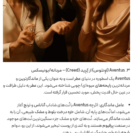
۳.
Aventus
(اوِنتوس) از کِرِید (Creed) – مردانه/یونیسکس
Aventus
یک اسطوره در دنیای
عطر
است و به عنوان یکی از
ماندگارترین
و
مردانه‌ترین
رایحه‌های
میوه‌ای/چوبی شناخته می‌شود. این
عطر
به دلیل ظرافت و
در عین حال قدرت پخش، مورد تحسین قرار گرفته است.
عامل ماندگاری:
اگرچه
Aventus
با نُت‌های شاداب
آناناس
و
ترنج
آغاز
می‌شود، اما نُت‌های پایه آن، شامل
خزه درخت بلوط
و
مشک
طبیعی، آن را به
شدت
ماندگار
می‌سازند. نُت‌های خزه و مشک جزء سنگین‌ترین نُت‌های موجود
در صنعت
پرفیوم
هستند و به کندی از پوست تبخیر می‌شوند، از این رو، دوام
رایحه
را به طور چشمگیری افزایش می‌دهند.