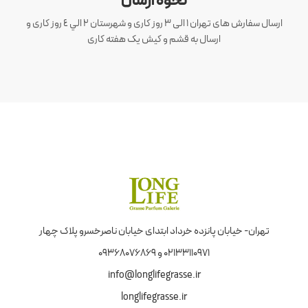
نحوه ارسال
ارسال سفارش های تهران 1 الی 3 روز کاری و شهرستان ٢ الي ٤ روز کاری و
ارسال به قشم و کیش یک هفته کاری
تهران- خیابان پانزده خرداد ابتدای خیابان ناصرخسرو پلاک چهار
02133110971 و 09368076869
info@longlifegrasse.ir
longlifegrasse.ir