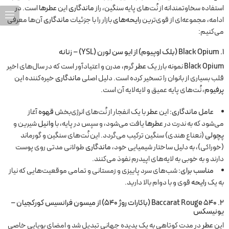
استفاده سخاوتمندانه از نُت‌های پایه سنگین، راز
ماندگاری
این
عطرها
است. در
ادامه، مجموعه‌ای از قوی‌ترین
رایحه‌های
بازار را با جزئیات
ماندگاری
آن‌ها معرفی
می‌کنیم:
۱.
Black Opium
(بلک اوپیوم) از ایو سن لورن (YSL) – زنانه
Black Opium
نمونه بارز یک
عطر
گرم، مدرن و اعتیادآور است که در سال‌های اخیر
قلب بسیاری از بانوان را تسخیر کرده است. دلیل اصلی
ماندگاری
خیره‌کننده این
پرفیوم
، نُت‌های پایه عمیق و لایه‌لایه آن است.
عامل ماندگاری:
این
عطر
با یک انفجار از نُت‌های انرژی‌بخش
قهوه
آغاز
می‌شود که به ندرت در
عطرها
یافت می‌شود، و سپس در پایه، با
وانیل
شیرین و
پچولی
(نعناع هندی) سنگین ترکیب می‌گردد. این نُت‌های سنگین و گورماند
(خوراکی)، به دلیل ساختار شیمیایی خود،
ماندگاری
طولانی مدتی روی پوست
دارند و به خوبی به لایه‌های اپیدرم نفوذ می‌کنند.
مناسب برای:
شب‌های سرد پاییزی و زمستانی و تمامی موقعیت‌هایی که نیاز
به یک
رایحه
قوی و با دوام بالا دارید.
۲.
Baccarat Rouge 540
(باکارات روژ ۵۴۰) از میسون فرانسیس کورکجیان –
یونیسکس
این
عطر
در مدت کوتاهی به یک پدیده جهانی تبدیل شد و امضای بویایی خاصی