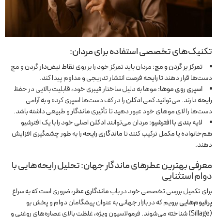
تکنیک‌های تخصصی استفاده برای مردان:
تمرکز بر گردن و مچ:
مردان باید تمرکز خود را بر روی
نقاط نبض‌دار
گردن و مچ
دست‌ها قرار دهند تا
رایحه
فرصت انتشار تدریجی و مداوم پیدا کند.
اسپری روی موها:
موها به دلیل ساختار فیبری خود، قابلیت بالایی در حفظ
رایحه
دارند. می‌توانید کمی
ادکلن
را در کف دست‌ها اسپری کرده و به آرامی
دست‌ها را لای موهای خود عبور دهید تا تأثیری
ماندگار
و طبیعی داشته باشد.
لایه بندی با افترشیو:
مردان می‌توانند
ادکلن
اصلی خود را با یک افترشیو
هم‌خانواده یا مکمل ترکیب کنند تا
ماندگاری رایحه
را به طور چشمگیری افزایش
دهند.
معرفی
بهترین عطرهای ماندگار
جهان: تحلیل رایحه‌هایی با
دوام استثنایی
برای تکمیل بررسی تخصصی خود در باب
ماندگاری عطر
، ضروری است که به سراغ
پرفیوم‌هایی
برویم که در بازار جهانی به عنوان پیشگامان دوام و پخش بو
(Sillage) شناخته می‌شوند. فرمولاسیون ویژه، غلظت بالای عصاره‌های روغنی و