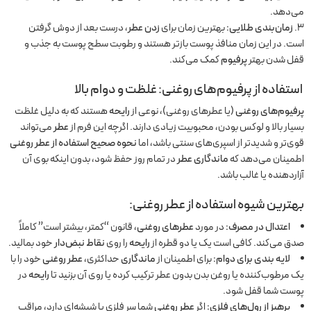
می‌دهد.
زمان‌بندی طلایی:
بهترین زمان برای
زدن عطر
، درست بعد از دوش گرفتن
است. در این زمان منافذ پوست بازتر هستند و رطوبت سطح پوست به جذب و
قفل شدن بهتر
پرفیوم
کمک می‌کند.
استفاده از پرفیوم‌های روغنی: غلظت و دوام بالا
پرفیوم‌های روغنی
(یا عطرهای روغنی)، نوعی از
رایحه
هستند که به دلیل غلظت
بسیار بالا و لوکس بودن، محبوبیت زیادی دارند. اگرچه این فرم از
عطر
می‌تواند
قوی‌تر و شدیدتر از اسپری‌های سنتی باشد، اما
نحوه صحیح استفاده از عطر روغنی
اطمینان می‌دهد که
ماندگاری عطر
در تمام روز حفظ شود، بدون اینکه بوی آن
آزاردهنده یا غالب باشد.
بهترین شیوه استفاده از عطر روغنی:
اعتدال در مصرف:
در مورد
عطرهای روغنی
، قانون “کمتر، بیشتر است” کاملاً
صدق می‌کند. کافی است یک یا دو قطره از
رایحه
را روی
نقاط نبض‌دار
خود بمالید.
لایه بندی برای دوام:
برای اطمینان از
ماندگاری
حداکثری،
عطر روغنی
خود را با
یک مرطوب‌کننده یا روغن بدن بدون عطر ترکیب کرده یا روی آن بزنید تا
رایحه
در
پوست شما قفل شود.
پرهیز از رول‌های فلزی:
اگر
عطر روغنی
شما سر فلزی یا شیشه‌ای دارد، مراقب