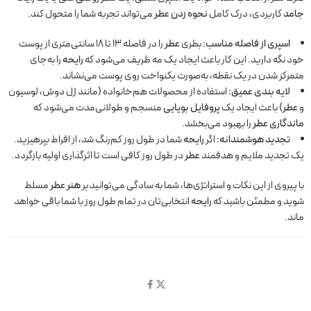
جامد
کاربردی، درک کامل
نحوه زدن عطر
می‌تواند تجربه شما را متحول کند.
اسپری از فاصله مناسب:
بطری
عطر
را در فاصله ۱۳ تا ۱۸ سانتی‌متری از پوست
خود نگه دارید. این کار باعث ایجاد یک مه ظریف می‌شود که
رایحه
را به‌جای
متمرکز شدن در یک نقطه، به‌صورت یکنواخت روی پوست می‌نشاند.
لایه بندی عمیق:
استفاده از محصولات هم‌خانواده (مانند ژل دوش، لوسیون
و
عطر
) باعث ایجاد یک
پروفایل بویایی
منسجم و طولانی‌مدت می‌شود که
ماندگاری عطر
را بهبود می‌بخشد.
تجدید هوشمندانه:
اگر
رایحه
شما در طول روز کم‌رنگ شد، از افراط بپرهیزید.
یک تجدید ملایم و هدفمند
عطر
در طول روز کافی است تا اثرگذاری اولیه بازگردد.
با پیروی از این نکات و استراتژی‌ها، شما به سادگی می‌توانید بر
هنر عطر
مسلط
شوید و مطمئن باشید که
رایحه
انتخابی‌تان در تمام طول روز با شما باقی خواهد
ماند.