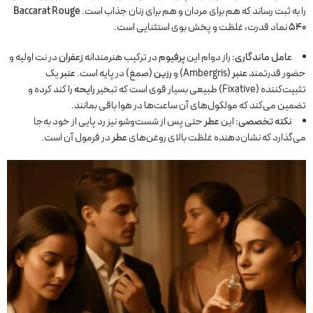
را به ثبت رساند که هم برای مردان و هم برای زنان جذاب است.
Baccarat Rouge
540
نماد قدرت، غلظت و پخش بوی استثنایی است.
عامل ماندگاری:
راز دوام این
پرفیوم
در ترکیب هنرمندانه
زعفران
در نت اولیه و
حضور قدرتمند
عنبر
(Ambergris) و
رزین
(صمغ) در پایه است.
عنبر
یک
تثبیت‌کننده (Fixative) طبیعی بسیار قوی است که تبخیر
رایحه
را کند کرده و
تضمین می‌کند که مولکول‌های آن ساعت‌ها در هوا باقی بمانند.
نکته تخصصی:
این
عطر
حتی پس از شست‌وشو نیز رد پایی از خود به‌جا
می‌گذارد که نشان‌دهنده غلظت بالای روغن‌های
عطر
در فرمول آن است.