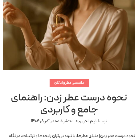
دانستنی عطر و ادکلن
نحوه درست عطر زدن: راهنمای
جامع و کاربردی
توسط
تیم تحریریه
.
منتشر شده در
آذر 8, 1404
نحوه درست عطر زدن| دنیای
عطرها
، با تنوع بی‌کران رایحه‌ها و ترکیبات، در نگاه