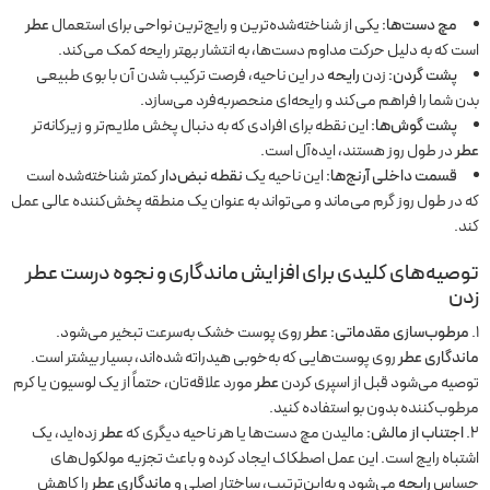
مچ دست‌ها:
یکی از شناخته‌شده‌ترین و رایج‌ترین نواحی برای استعمال
عطر
است که به دلیل حرکت مداوم دست‌ها، به انتشار بهتر رایحه کمک می‌کند.
پشت گردن:
زدن
رایحه
در این ناحیه، فرصت ترکیب شدن آن با بوی طبیعی
بدن شما را فراهم می‌کند و رایحه‌ای منحصربه‌فرد می‌سازد.
پشت گوش‌ها:
این نقطه برای افرادی که به دنبال پخش ملایم‌تر و زیرکانه‌تر
عطر
در طول روز هستند، ایده‌آل است.
قسمت داخلی آرنج‌ها:
این ناحیه یک
نقطه نبض‌دار
کمتر شناخته‌شده است
که در طول روز گرم می‌ماند و می‌تواند به عنوان یک منطقه پخش‌کننده عالی عمل
کند.
توصیه‌های کلیدی برای افزایش ماندگاری و نجوه درست عطر
زدن
مرطوب‌سازی مقدماتی:
عطر
روی پوست خشک به‌سرعت تبخیر می‌شود.
ماندگاری عطر
روی پوست‌هایی که به‌خوبی هیدراته شده‌اند، بسیار بیشتر است.
توصیه می‌شود قبل از اسپری کردن
عطر
مورد علاقه‌تان، حتماً از یک لوسیون یا کرم
مرطوب‌کننده بدون بو استفاده کنید.
اجتناب از مالش:
مالیدن مچ دست‌ها یا هر ناحیه دیگری که
عطر
زده‌اید، یک
اشتباه رایج است. این عمل اصطکاک ایجاد کرده و باعث تجزیه مولکول‌های
حساس
رایحه
می‌شود و به‌این‌ترتیب، ساختار اصلی و
ماندگاری عطر
را کاهش