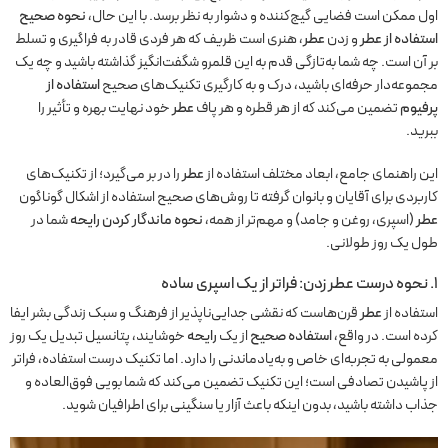
اول ممکن است فضایی گیج‌کننده و دشوار به نظر برسد. با این حال،
نحوه صحیح
استفاده از عطر
و زدن
عطر
، هنری است ظریف که هر فردی قادر به فراگیری و تسلط
بر آن است. چه شما به‌تازگی قدم به این قلمرو شگفت‌انگیز گذاشته باشید و چه یک
مجموعه‌دار حرفه‌ای باشید، درک و به کارگیری تکنیک‌های صحیح
استفاده از
پرفیوم
تضمین می‌کند که از هر قطره و هر پاف
عطر
خود نهایت بهره و تأثیر را
ببرید.
این راهنمای جامع، ابعاد مختلف استفاده از
عطر
را در بر می‌گیرد؛ از تکنیک‌های
کاربردی برای آقایان و بانوان گرفته تا روش‌های صحیح استفاده از اشکال گوناگون
عطر
(اسپری، روغن و جامد) و مهم‌تر از همه،
نحوه ماندگار کردن رایحه
شما در
طول یک روز طولانی.
۱. نحوه درست عطر زدن: فراتر از یک اسپری ساده
استفاده از
عطر
قرن‌هاست که نقشی جدایی‌ناپذیر از فرهنگ و سبک زندگی بشر ایفا
کرده است. در واقع،
استفاده صحیح
از یک
رایحه
خوشایند، پتانسیل تبدیل یک روز
معمولی به تجربه‌ای خاص و به‌یادماندنی را دارد. اما تکنیک درست استفاده، فراتر
از پاشیدن تصادفی است؛ این تکنیک تضمین می‌کند که شما بویی فوق‌العاده و
جذاب داشته باشید، بدون اینکه باعث آزار یا سنگینی برای اطرافیان شوید.