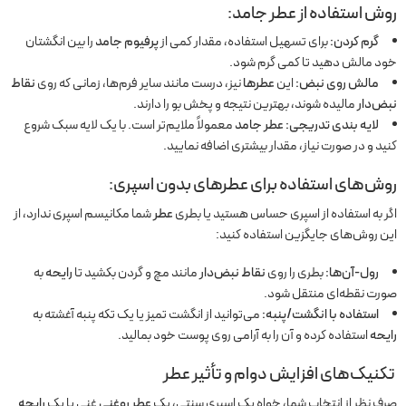
روش استفاده از عطر
جامد:
گرم کردن:
برای تسهیل استفاده، مقدار کمی از
پرفیوم جامد
را بین انگشتان
خود مالش دهید تا کمی گرم شود.
مالش روی نبض:
این
عطرها
نیز، درست مانند سایر فرم‌ها، زمانی که روی
نقاط
نبض‌دار
مالیده شوند، بهترین نتیجه و پخش بو را دارند.
لایه بندی تدریجی:
عطر جامد
معمولاً ملایم‌تر است. با یک لایه سبک شروع
کنید و در صورت نیاز، مقدار بیشتری اضافه نمایید.
روش‌های استفاده برای عطرهای بدون اسپری:
اگر به استفاده از اسپری حساس هستید یا بطری
عطر
شما مکانیسم اسپری ندارد، از
این روش‌های جایگزین استفاده کنید:
رول-آن‌ها:
بطری را روی
نقاط نبض‌دار
مانند مچ و گردن بکشید تا
رایحه
به
صورت نقطه‌ای منتقل شود.
استفاده با انگشت/پنبه:
می‌توانید از انگشت تمیز یا یک تکه پنبه آغشته به
رایحه
استفاده کرده و آن را به آرامی روی پوست خود بمالید.
تکنیک‌های افزایش دوام و تأثیر عطر
صرف نظر از انتخاب شما، خواه یک اسپری سنتی، یک
عطر روغنی
غنی یا یک
رایحه