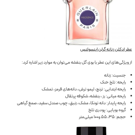
عطر ادکلن زنانه گرلن اینسولنس
از ویژگی‌های این عطر با بوی گل بنفشه می‌توان به موارد زیر اشاره کرد:
جنسیت: زنانه
رایحه: تلخ خنک
رایحه ابتدایی: ترنج، لیمو ترش، دانه‌های قرمز، تمشک
رایحه میانی: رز ، بنفشه، شکوفه پرتقال
رایحه پایدار: دانه تونکا، مشک، زنبق، چوب صندل سفید، صمغ گیاهی
گروه بویایی: پودری تلخ
حجم: 35، 55 و100 میلی‌متر