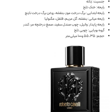
جنسیت: زنانه
رایحه: خنک تلخ
رایحه ابتدایی: برگ درخت موز، بنفشه، روغن برگ درخت نارنج
رایحه میانی: بنفشه، گل مریم، فلفل، مگنولیا
رایحه پایدار: وانیل، چوب صندل سفید، صمغ درختچه مر، کندر
گروه بویایی: چوبی تلخ
حجم: 35، 55 و100 میلی‌متر