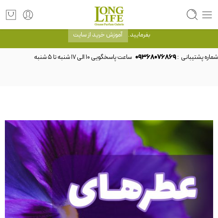
توجه! برند لانگ لایف رایحه های معروف را با شیشه و بسته بندی خود شرکت لانگ لایف
عرضه می کند.که با انتخاب حجم هر ادکلنی می توانید شیشه و بسته بندی را ملاحظه
بفرمایید.
آموزش خرید از سایت
شماره پشتیبانی :
09368076869