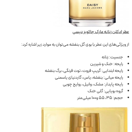
عطر ادکلن زنانه مارک جاکوبز دیسی
از ویژگی‌های این عطر با بوی گل بنفشه می‌توان به موارد زیر اشاره کرد:
جنسیت: زنانه
رایحه: خنک و شیرین
رایحه ابتدایی: گریپ فروت، توت فرنگی، برگ بنفشه
رایحه میانی: بنفشه، یاس، گاردنیای یاسمنی
رایحه پایدار: مشک، وانیل، روایح چوبی
گروه بویایی: گلی خنک
حجم: 35، 55 و100 میلی‌متر