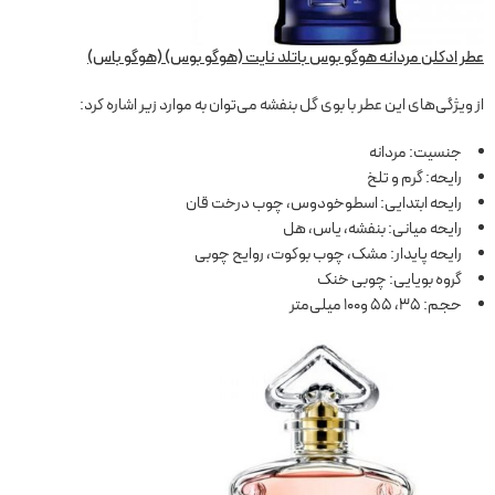
عطر ادکلن مردانه هوگو بوس باتلد نایت (هوگو بوس) (هوگو باس)
از ویژگی‌های این عطر با بوی گل بنفشه می‌توان به موارد زیر اشاره کرد:
جنسیت: مردانه
رایحه: گرم و تلخ
رایحه ابتدایی: اسطوخودوس، چوب درخت قان
رایحه میانی: بنفشه، یاس، هل
رایحه پایدار: مشک، چوب بوکوت، روایح چوبی
گروه بویایی: چوبی خنک
حجم: 35، 55 و100 میلی‌متر