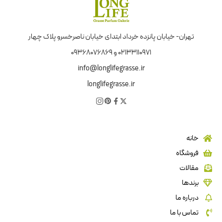
تهران- خیابان پانزده خرداد ابتدای خیابان ناصرخسرو پلاک چهار
02133110971 و 09368076869
info@longlifegrasse.ir
longlifegrasse.ir
خانه
فروشگاه
مقالات
برندها
درباره ما
تماس با ما