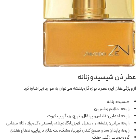
عطر ذن شیسیدو زنانه
از ویژگی‌های این عطر با بوی گل بنفشه می‌توان به موارد زیر اشاره کرد:
جنسیت: زنانه
رایحه: ملایم و شیرین
رایحه ابتدایی: آناناس، پرتقال، ترنج، رز، گریپ فروت
رایحه میانی: بنفشه، رز، سنبل،فریزیا،گاردینای یاسمنی، گل برف، لاله مردابی
رایحه پایدار: سدر، صمغ کندر، کهربا، مشک، نت های دریایی، نعناع هندی
گروه بویایی: گلی خنک