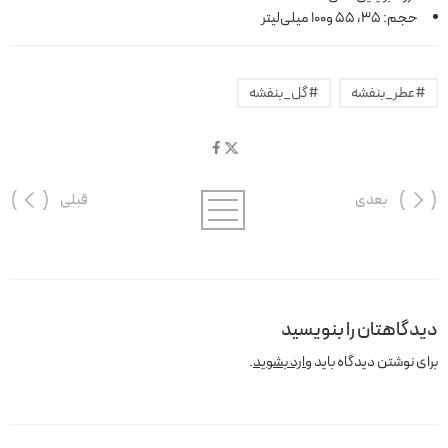
حجم: 35، 55 و100 میلی‌لیتر
#عطر_بنفشه
#گل_بنفشه
بعدی
قبلی
دیدگاهتان را بنویسید
برای نوشتن دیدگاه باید
وارد بشوید
.