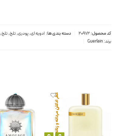
کد محصول:
20972
دسته بندی ها:
ادویه ای
,
پودری
,
تلخ
,
تلخ
,
برند:
Guerlain