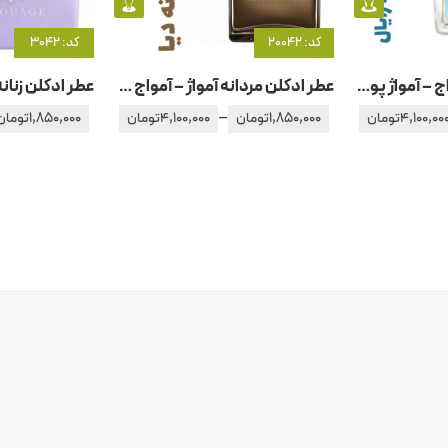
کد: 20042
کد: 3042
عطر ادکلن زنانه آمواج – آمواژ پورترایال زنانه
عطر ادکلن مردانه آمواژ – آمواج دیا
–
4,100,00
تومان
1,850,000
تومان
4,100,000
تومان
1,850,000
تومان