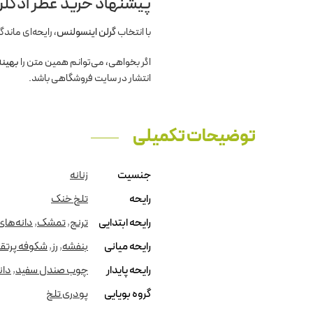
پیشنهاد خرید عطر ادکلن
با انتخاب
گرلن اینسولنس
، رایحه‌ای ماندگ
اگر بخواهی، می‌توانم همین متن را
بهینه
انتشار در سایت فروشگاهی باشد.
توضیحات تکمیلی
جنسیت
زنانه
رایحه
تلخ خنک
رایحه ابتدایی
ترنج
,
تمشک
,
دانه‌های
رایحه میانی
بنفشه
,
رز
,
شکوفه پرتق
رایحه پایدار
چوب صندل سفید
,
دان
گروه بویایی
پودری تلخ