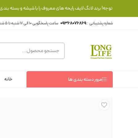
توجه! برند لانگ لایف رایحه های معروف را با شیشه و بسته بند
شماره پشتیبانی :
09368076869
خانه
مرور دسته بندی ها