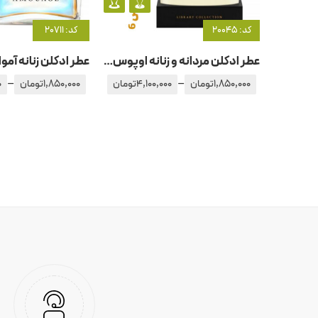
کد: 20045
کد: 20711
عطر ادکلن مردانه و زنانه اوپوس – اپوس 6 آمواج – آمواژ
–
–
1,850,000
تومان
4,100,000
تومان
1,850,000
تومان
0