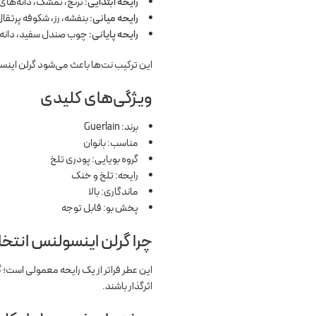
رایحه ابتدایی:
ترنج، تمشک، دانه‌های
رایحه میانی:
بنفشه، رز، شکوفه پرتقال 
رایحه پایانی:
چوب صندل سفید، دانه ت
این ترکیب نت‌ها باعث می‌شود گرلن اینس
ویژگی‌های کلیدی
برند: Guerlain
مناسب: بانوان
گروه بویایی: پودری تلخ
رایحه: تلخ و خنک
ماندگاری: بالا
پخش بو: قابل توجه
چرا گرلن اینسولنس انت
این عطر فراتر از یک رایحه معمولی است؛
گ
اثرگذار باشند.