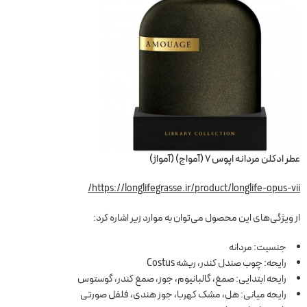
عطر ادکلن مردانه اپوس 7 (آمواج) (آمواژ)
https://longlifegrasse.ir/product/longlife-opus-vii/
از ویژگی‌های این محصول می‌توان به موارد زیر اشاره کرد:
جنسیت: مردانه
رایحه: چوب صندل کندر، ریشه Costus
رایحه ابتدایی: صمغ، گالبانیوم، جوز، صمغ کندر، گوستوس
رایحه میانی: هل، مشک کهربا، جوز هندی، فلفل صورتی