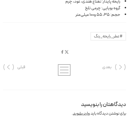
رایحه پایدار: نعناع هندی، عود، چرم
گروه بویایی: چرمی تلخ
حجم: 35، 55 و100 میلی‌متر
#عطر_رایحه_رنگ
بعدی
قبلی
دیدگاهتان را بنویسید
برای نوشتن دیدگاه باید
وارد بشوید
.