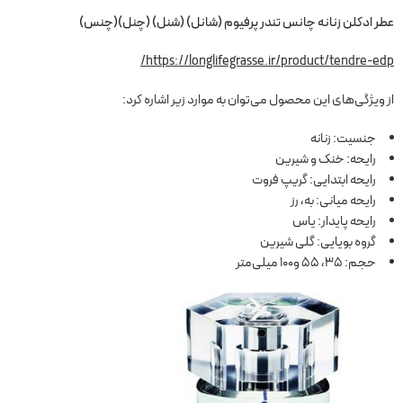
عطر ادکلن زنانه چانس تندر پرفیوم (شانل) (شنل) (چنل)(چنس)
https://longlifegrasse.ir/product/tendre-edp/
از ویژگی‌های این محصول می‌توان به موارد زیر اشاره کرد:
جنسیت: زنانه
رایحه: خنک و شیرین
رایحه ابتدایی: گریپ فروت
رایحه میانی: به، رز
رایحه پایدار: یاس
گروه بویایی: گلی شیرین
حجم: 35، 55 و100 میلی‌متر