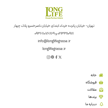
تهران- خیابان پانزده خرداد ابتدای خیابان ناصرخسرو پلاک چهار
02133110971 و 09368076869
info@longlifegrasse.ir
longlifegrasse.ir
خانه
فروشگاه
مقالات
برندها
درباره ما