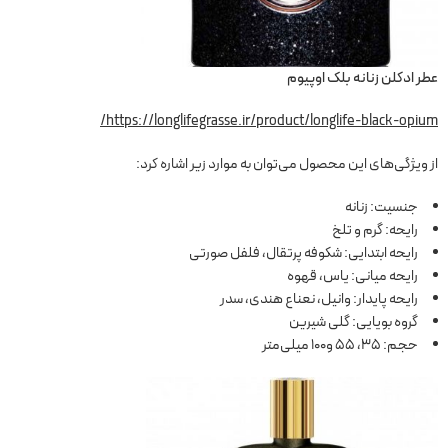
عطر ادکلن زنانه بلک اوپیوم
https://longlifegrasse.ir/product/longlife-black-opium/
از ویژگی‌های این محصول می‌توان به موارد زیر اشاره کرد:
جنسیت: زنانه
رایحه: گرم و تلخ
رایحه ابتدایی: شکوفه پرتقال، فلفل صورتی
رایحه میانی: یاس، قهوه
رایحه پایدار: وانیل، نعناع هندی، سدر
گروه بویایی: گلی شیرین
حجم: 35، 55 و100 میلی‌متر