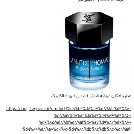
عطر و ادکلن مردانه لانوئی (لانویی) لهوم الکتریک
https://longlifegrasse.ir/product/%d8%b9%d8%b7%d8%b1-%d9%88-
%d8%a7%d8%af%da%a9%d9%84%d9%86-
%d9%85%d8%b1%d8%af%d8%a7%d9%86%d9%87-
%d9%84%d8%a7%d9%86%d9%88%db%8c%db%8c-%d8%af-