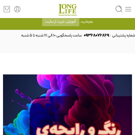
توجه! برند لانگ لایف رایحه های معروف را با شیشه و بسته بندی خود شرکت لانگ لایف
عرضه می کند.که با انتخاب حجم هر ادکلنی می توانید شیشه و بسته بندی را ملاحظه
بفرمایید.
آموزش خرید از سایت
شماره پشتیبانی :
09368076869