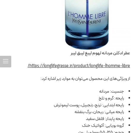
عطر ادکلن مردانه لهوم لیبغ لیبق لیبر
https://longlifegrasse.ir/product/longlife-lhomme-libre/
از ویژگی‌های این محصول می‌توان به موارد زیر اشاره کرد:
جنسیت: مردانه
رایحه: گرم و تلخ
رایحه ابتدایی: ترنج، زنجبیل، پوست لیموترش
رایحه میانی: ریحان، برگ بنفشه
رایحه پایدار: فلفل سفید
گروه بویایی: آکواتیک خنک
حجم: 35، 55 و100 میلی‌متر