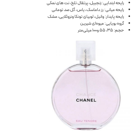
رایحه ابتدایی: زنجبیل، پرتقال تلخ، نت های نمکی
رایحه میانی: رز داماسک، یاس، گل صد تومانی
رایحه پایدار: وانیل، لوبیای تونکا ونزوئلایی، مشک
گروه بویایی: میوه‌ای شیرین
حجم: 35، 55 و100 میلی‌متر