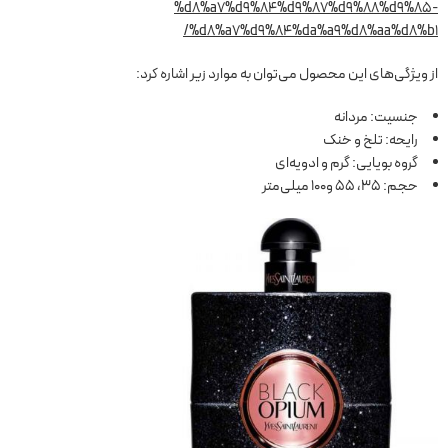
%d8%a7%d9%84%d9%87%d9%88%d9%85-
%d8%a7%d9%84%da%a9%d8%aa%d8%b1/
از ویژگی‌های این محصول می‌توان به موارد زیر اشاره کرد:
جنسیت: مردانه
رایحه: تلخ و خنک
گروه بویایی: گرم و ادویه‌ای
حجم: 35، 55 و100 میلی‌متر