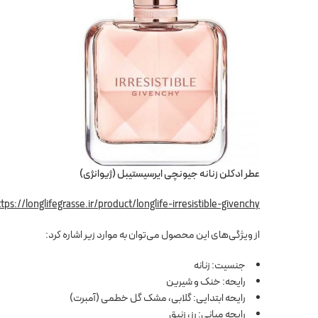
عطر ادکلن زنانه جیونچی ایرسیستیبل (ژیوانژی)
tps://longlifegrasse.ir/product/longlife-irresistible-givenchy/
از ویژگی‌های این محصول می‌توان به موارد زیر اشاره کرد:
جنسیت: زنانه
رایحه: خنک و شیرین
رایحه ابتدایی: گلابی، مشک گل خطمی (آمبرت)
رایحه میانی: رز، زنبق