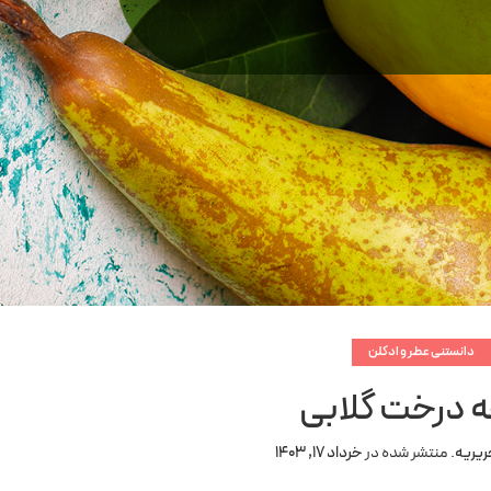
دانستنی عطر و ادکلن
ه درخت گلابی
ریریه
.
منتشر شده در
خرداد 17, 1403