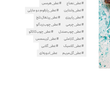
#عطر_نعناع
#عطر_هرمس
#عطر_ولنتاین
#عطر_پارفوم دو مارلی
#عطر_پاییزی
#عطر_پرتغال‌تلخ
#عطر_چرمی
#عطر_چوب‌زردآلو
#عطر_چوب‌صندل
#عطر_چوب‌کاکائو
#عطر_کاراملی
#عطر_کریسمس
#عطر_کلاسیک
#عطر_گلابی
#عطر_گل‌مریم
عطر_ادویه‌ای