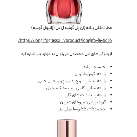
عطر ادکلن زنانه ژان پل گوتیه لَ بل (ژانپول گوتیه)
https://longlifegrasse.ir/product/longlife-la-belle/
از ویژگی‌های این محصول می‌توان به موارد زیر اشاره کرد:
جنسیت: زنانه
رایحه: گرم و شیرین
رایحه ابتدایی: ترنج، عنبر، چرم، خس خس
رایحه میانی: گلابی سبز، مشک، وانیل
رایحه پایدار: نت های گلی
گروه بویایی: میوه ای شیرین
حجم: 35، 55 و100 میلی‌متر