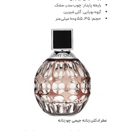
رایحه پایدار: چوب سدر، مشک
گروه بویایی: گلی شیرین
حجم: 35، 55 و100 میلی‌متر
عطر ادکلن زنانه جیمی چو زنانه