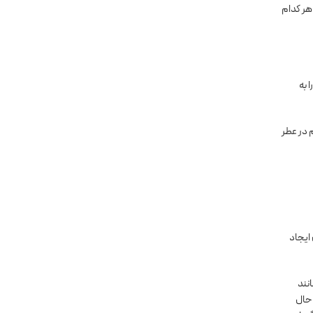
هر کدام
 به
 در عطر
ایجاد
نند
 حال