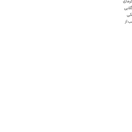
گرمای
لابی
شکی
ب از