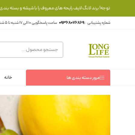
توجه! برند لانگ لایف رایحه های معروف را با شیشه و بسته بند
شماره پشتیبانی :
09368076869
خانه
مرور دسته بندی ها