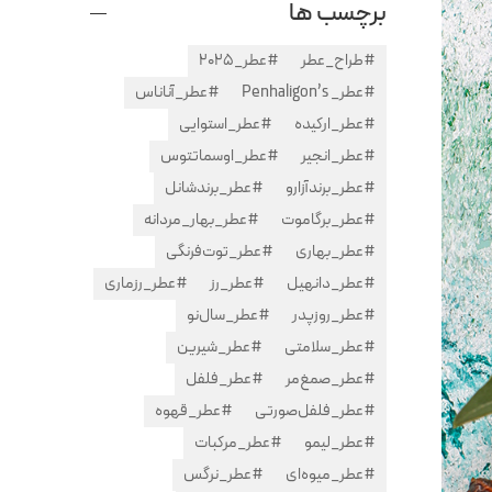
برچسب ها
#طراح_عطر
#عطر_2025
#عطر_ Penhaligon’s
#عطر_آناناس
#عطر_ارکیده
#عطر_استوایی
#عطر_انجیر
#عطر_اوسماتتوس
#عطر_برندآزارو
#عطر_برندشانل
#عطر_برگاموت
#عطر_بهار_مردانه
#عطر_بهاری
#عطر_توت‌فرنگی
#عطر_دانهیل
#عطر_رز
#عطر_رزماری
#عطر_روزپدر
#عطر_سال‌نو
#عطر_سلامتی
#عطر_شیرین
#عطر_صمغ‌مر
#عطر_فلفل
#عطر_فلفل‌صورتی
#عطر_قهوه
#عطر_لیمو
#عطر_مرکبات
#عطر_میوه‌ای
#عطر_نرگس