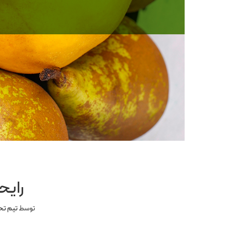
رایح
توسط
تیم تح