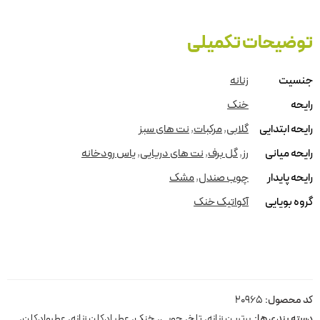
توضیحات تکمیلی
جنسیت
زنانه
رایحه
خنک
رایحه ابتدایی
گلابی
,
مرکبات
,
نت های سبز
رایحه میانی
رز
,
گل برف
,
نت های دریایی
,
یاس رودخانه
رایحه پایدار
چوب صندل
,
مشک
گروه بویایی
آکواتیک خنک
کد محصول:
20965
دسته بندی ها:
برترین زنانه
,
تلخ
,
چوبی
,
خنک
,
عطر ادکلن زنانه
,
عطروادکلن
,