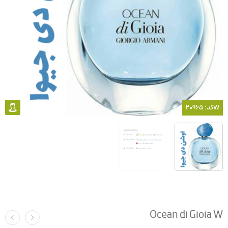
کد: 20965W
Ocean di Gioia W