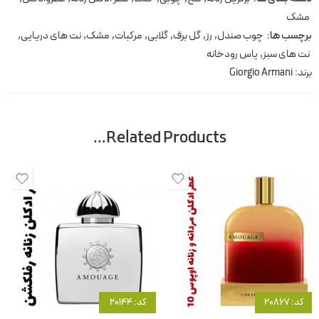
مشک
برچسب ها:
چوب صندل
,
رز
,
گل برف
,
گلابی
,
مرکبات
,
مشک
,
نت های دریایی
,
نت های سبز
,
یاس رودخانه
برند:
Giorgio Armani
Related Products…
کد: 20867
کد: 20144