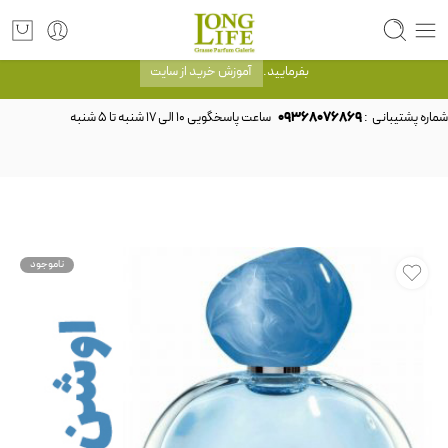
توجه! برند لانگ لایف رایحه های معروف را با شیشه و بسته بندی خود شرکت لانگ لایف
عرضه می کند.که با انتخاب حجم هر ادکلنی می توانید شیشه و بسته بندی را ملاحظه
بفرمایید.
آموزش خرید از سایت
شماره پشتیبانی :
09368076869
ناموجود