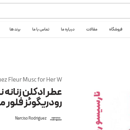
ی خود شرکت لانگ لایف عرضه می کند.که با انتخاب حجم هر ادکلنی می توانید ش
فروشگاه
مقالات
درباره ما
تماس با ما
برند ها
uez Fleur Musc for Her W
عطر ادکلن زنانه ن
رودریگوئز فلور 
Narciso Rodriguez