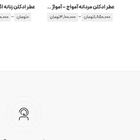
عطر ادکلن مردانه آمواج – آمواژ بیچ هات من مردانه
عطر ادکلن زنانه اگ
–
–
1,850,000
تومان
4,100,000
تومان
0
تومان
0,000