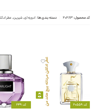
کد محصول:
20283
دسته بندی ها:
ادویه ای
,
شیرین
,
عطر ادکلن
کد: 20559
کد: 249