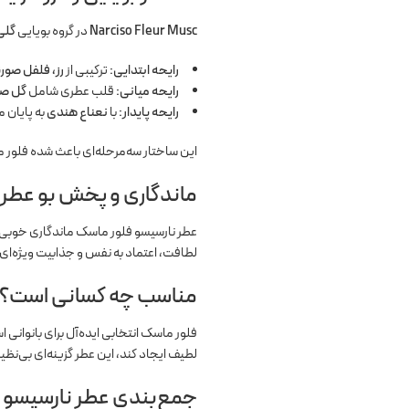
Narciso Fleur Musc
در گروه بویایی
گلی
رایحه ابتدایی:
ترکیبی از
رز، فلفل صو
رایحه میانی:
قلب عطری شامل
گل صد
رایحه پایدار:
با
نعناع هندی
به پایان 
این ساختار سه‌مرحله‌ای باعث شده فلور
ماندگاری و پخش بو عطر 
عطر نارسیسو فلور ماسک ماندگاری خوبی د
لطافت، اعتماد به نفس و جذابیت ویژه‌ای 
مناسب چه کسانی است؟
فلور ماسک انتخابی ایده‌آل برای بانوانی 
لطیف ایجاد کند، این عطر گزینه‌ای بی‌نظی
جمع‌بندی عطر نارسیسو 