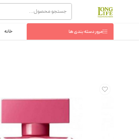
توجه! برند لانگ لایف رایحه های معروف را با شیشه و بسته بند
شماره پشتیبانی :
09368076869
خانه
مرور دسته بندی ها