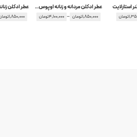
نر استارلایت
عطر ادکلن مردانه و زنانه اوپوس – اپوس 6 آمواج – آمواژ
–
1,35
تومان
1,850,000
تومان
4,100,000
تومان
1,850,000
تومان