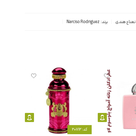
نعناع هندی
برند:
Narciso Rodriguez
کد: 20712
کد: 5018