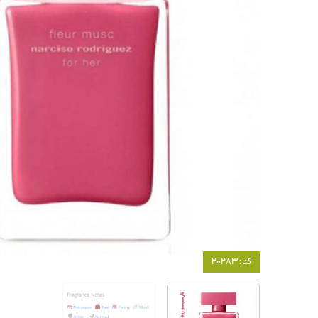
کد: 20283