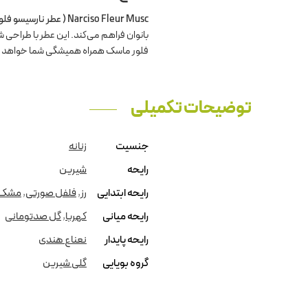
Narciso Fleur Musc ( عطر نارسیسو فلور ماسک)
بانوان فراهم می‌کند. این عطر با طراحی ش
فلور ماسک همراه همیشگی شما خواهد ب
توضیحات تکمیلی
جنسیت
زنانه
رایحه
شیرین
رایحه ابتدایی
رز
,
فلفل صورتی
,
مشک
رایحه میانی
کهربا
,
گل صدتومانی
رایحه پایدار
نعناع هندی
گروه بویایی
گلی شیرین