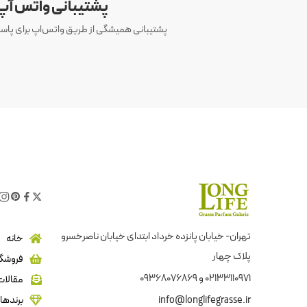
پشتیبانی واتس آپ
پشتیبانی همیشگی از طریق واتس‌اپ برای پاسخ
تهران- خیابان پانزده خرداد ابتدای خیابان ناصرخسرو
خانه
پلاک چهار
فروشگا
02133110971 و 09368076869
مقالات
info@longlifegrasse.ir
برندها