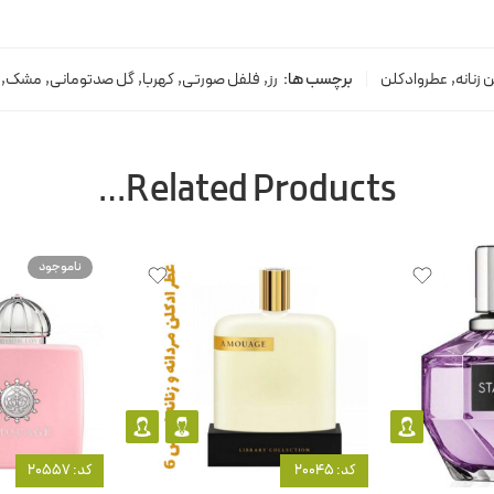
 زنانه
,
عطروادکلن
برچسب ها:
رز
,
فلفل صورتی
,
کهربا
,
گل صدتومانی
,
مشک
,
Related Products…
ناموجود
کد: 20045
کد: 20557