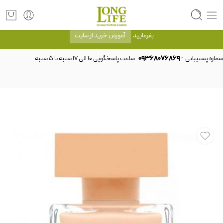
توجه! برند لانگ لایف رایحه های معروف را با شیشه و بسته بندی خود شرکت لانگ لایف
عرضه می کند.که با انتخاب حجم هر ادکلنی می توانید شیشه و بسته بندی را ملاحظه
بفرمایید.
آموزش خرید از سایت
شماره پشتیبانی :
09368076869