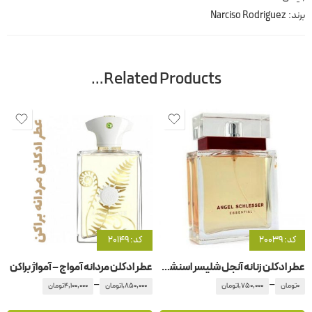
برند:
Narciso Rodriguez
Related Products…
کد: 20039
کد: 20149
عطر ادکلن زنانه آنجل شلیسر اسنشیال
عطر ادکلن مردانه آمواج – آمواژ براکن
–
–
0
تومان
1,750,000
تومان
1,850,000
تومان
4,100,000
تومان