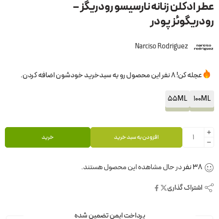
عطر ادکلن زنانه نارسیسو رودریگز –
رودریگوئز پودر
Narciso Rodriguez
عجله کن! 8 نفر این محصول رو به سبدخرید خودشون اضافه کردن.
55ML
100ML
افزودن به سبد خرید
خرید
38
نفر
در حال مشاهده این محصول هستند.
اشتراک گذاری
پرداخت ایمن تضمین شده