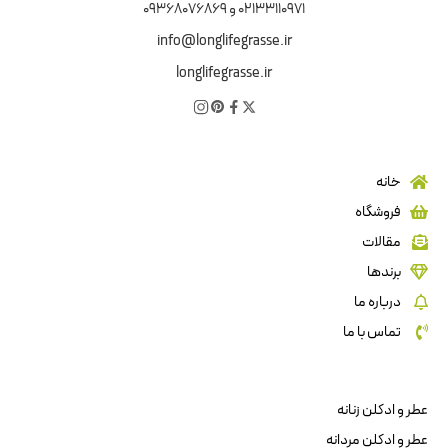
02133110971 و 09368076869
info@longlifegrasse.ir
longlifegrasse.ir
خانه
فروشگاه
مقالات
برندها
درباره ما
تماس با ما
عطر و ادکلن زنانه
عطر و ادکلن مردانه