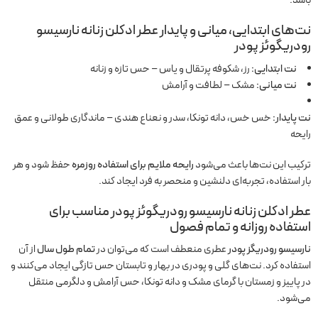
باشد.
نت‌های ابتدایی، میانی و پایدار عطر ادکلن زنانه نارسیسو
رودریگوئز پودر
نت ابتدایی:
رز، شکوفه پرتقال و یاس – حس تازه و زنانه
نت میانی:
مشک – لطافت و آرامش
نت پایدار:
خس خس، دانه تونکا، سدر و نعناع هندی – ماندگاری طولانی و عمق
رایحه
ترکیب این نت‌ها باعث می‌شود
رایحه ملایم برای استفاده روزمره
حفظ شود و هر
بار استفاده، تجربه‌ای دلنشین و منحصر به فرد ایجاد کند.
عطر ادکلن زنانه نارسیسو رودریگوئز پودر مناسب برای
استفاده روزانه و تمام فصول
نارسیسو رودریگز پودر
عطری منعطف است که می‌توان در
تمام طول سال
از آن
استفاده کرد. نت‌های گلی و پودری در بهار و تابستان حس تازگی ایجاد می‌کنند و
در پاییز و زمستان با گرمای مشک و دانه تونکا، حس آرامش و دلگرمی منتقل
می‌شود.