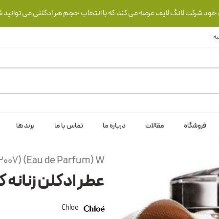
ی خود شرکت لانگ لایف عرضه می کند.که با انتخاب حجم هر ادکلنی می توانید ش
فروشگاه
مقالات
درباره ما
تماس با ما
برند ها
(2007) (Eau de Parfum) W
عطر ادکلن زنانه کلو
Chloe