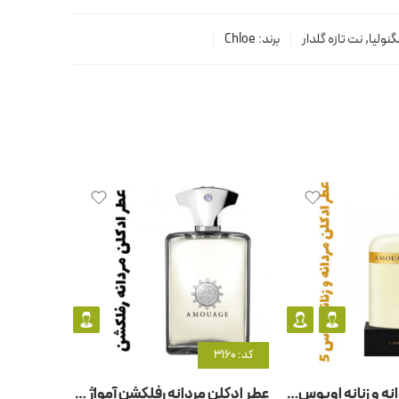
نولیا
,
نت تازه گلدار
برند:
Chloe
کد: 3160
کد: 20559
عطر ادکلن مردانه و زنانه اوپوس – اپوس 5 آمواج – آمواژ
عطر ادکلن مردانه رفلکشن آمواژ – آمواج رفلکشن مردانه