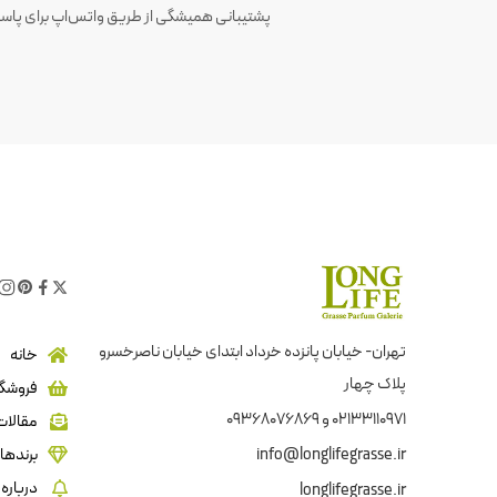
پشتیبانی همیشگی از طریق واتس‌اپ برای پاسخ
تهران- خیابان پانزده خرداد ابتدای خیابان ناصرخسرو
خانه
پلاک چهار
فروشگا
02133110971 و 09368076869
مقالات
info@longlifegrasse.ir
برندها
درباره 
longlifegrasse.ir