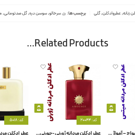
ن زنانه
,
عطروادکلن
,
گلی
برچسب ها:
رز
,
سرخالو
,
سوسن دره
,
گل صدتومانی
,
مگ
Related Products…
کد: 20044
کد: 5018
عطر ادکلن مردانه آمواج – آمواژ میتس من
عطر ادکلن مردانه ژورنی -جورنی- آمواج – آمواژ