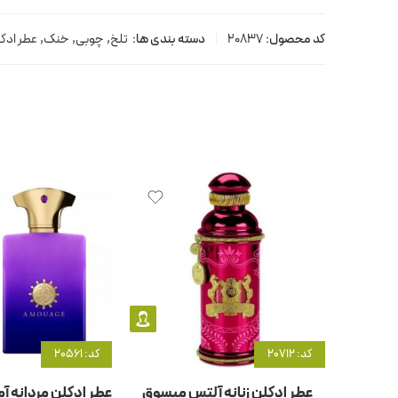
کد محصول:
20837
دسته بندی ها:
تلخ
,
چوبی
,
خنک
,
عطر ادکل
کد: 20712
کد: 20561
عطر ادکلن زنانه آلتس میسوق