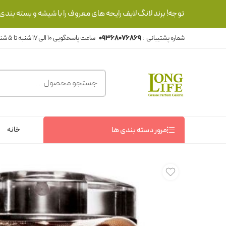
توجه! برند لانگ لایف رایحه های معروف را با شیشه و بسته بند
شماره پشتیبانی :
09368076869
خانه
مرور دسته بندی ها