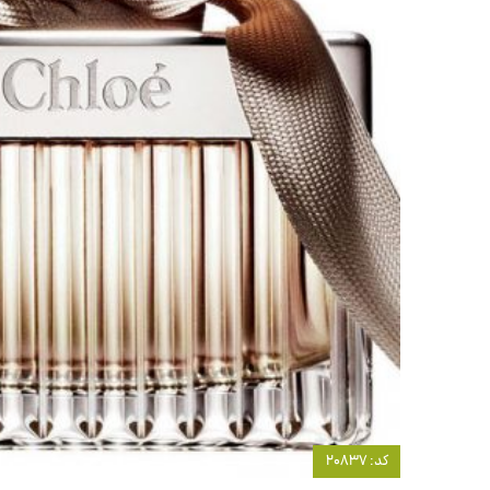
کد: 20837