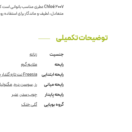
Chloé 2007
عطری مناسب بانوانی است که 
متعادل، لطیف و ماندگار برای استفاده روز
توضیحات تکمیلی
جنسیت
زنانه
رایحه
ملایم گرم
رایحه ابتدایی
Freesia نت تازه گلدار پودری تند و تند
رایحه میانی
رز
,
سوسن دره
,
مگنولیا
رایحه پایدار
چوب سدر
,
عنبر
گروه بویایی
گلی خنک