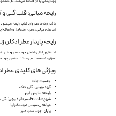
پودرینگی به آن اضافه می‌کند. گل صدتومانی
رایحه میانی: قلب گلی و 
با گذر زمان، عطر وارد
قلب رایحه
می‌شود 
نت‌های میانی، عطری متعادل و شفاف ایجا
رایحه پایدار عطر ادکلن زنانه کلوهه 2007: پایه
نت‌های پایانی شامل
چوب سدر و عنبر
هست
عمق و شخصیت می‌بخشد. حضور چوب سدر و ع
ویژگی‌های کلیدی عطر ادکلن
جنسیت:
زنانه
گروه بویایی:
گلی خنک
رایحه:
ملایم و گرم
شروع:
Freesia، سرخالو (لیچی)، گل صدتومانی
میانه:
رز، سوسن دره، مگنولیا
پایان:
چوب سدر، عنبر