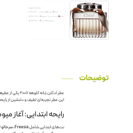
توضیحات
عطر ادکلن زنانه کلوهه 2007 یکی از عطرهای کلاسیک و محبوب برند کلوهه است که با رایحه‌ای
این عطر تجربه‌ای لطیف و دلنشین از رایحه
رایحه ابتدایی: آغاز میوه
نت‌های ابتدایی شامل
Freesia، سرخالو (لیچی) و گل صدتومانی