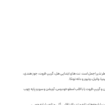
نوع فوگر معطر. Chemystery در دهه 2000 راه اندازی شد. رایحه این عطر نذیر اجمل است. نت های ابتدایی هل، گریپ فروت، جوز هندی،
وانیل، وتیور و دانه تونکا.
دارین و گریپ فروت را با قلب اسطوخودوس، آویشن و سرو و پایه چوب
حه‌های تازه و تند بالا با قلبی گلی و تازه، با پایه چوبی،