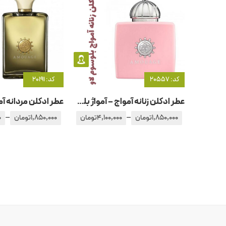
کد: 20557
کد: 20191
عطر ادکلن زنانه آمواج – آمواژ بلوسوم لاو
–
–
1,850,000
تومان
4,100,000
تومان
1,850,000
تومان
0