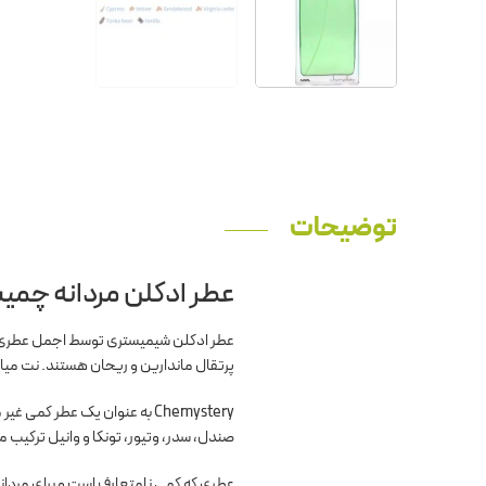
توضیحات
عطر ادکلن مردانه چمی
پرتقال ماندارین و ریحان هستند. نت میان
Chemystery به عنوان یک عطر
صندل، سدر، وتیور، تونکا و وانیل ترکیب م
عطری که کمی نامتعارف است و برای مردانی 