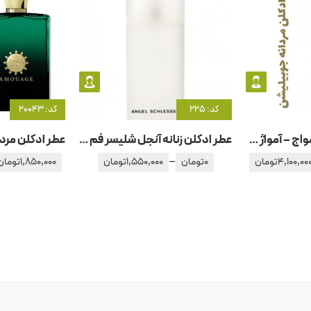
کد: 225
کد: 20043
عطر ادکلن مردانه آمواج – آمواژ جوبیلیشن
عطر ادکلن زنانه آنجل شلیسر فم ادو تویلت
–
4,100,00
تومان
0
تومان
1,550,000
تومان
1,850,000
تومان