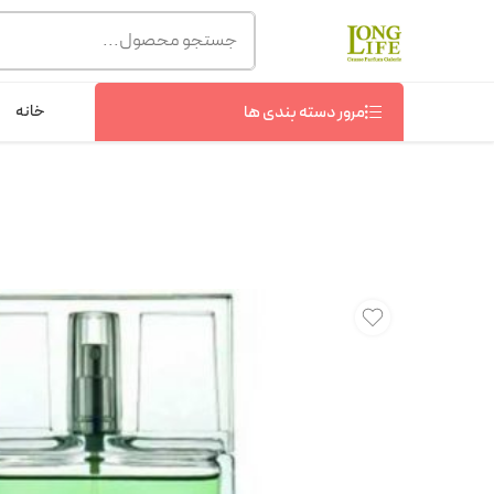
توجه! برند لانگ لایف رایحه های معروف را با شیشه و بسته بند
شماره پشتیبانی :
09368076869
خانه
مرور دسته بندی ها