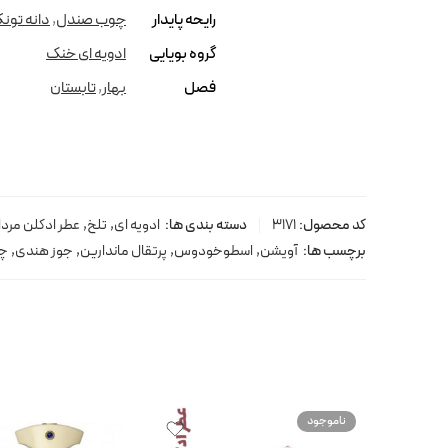
رایحه پایدار
چوب صندل
,
دانه تونک
گروه بویایی
ادویه ای خنک
فصل
بهار
,
تابستان
کد محصول:
3171
دسته بندی ها:
ادویه ای
,
تلخ
,
عطر ادکلن مردا
برچسب ها:
آویشن
,
اسطوخودوس
,
پرتقال ماندارین
,
جوز هندی
,
چ
ناموجود