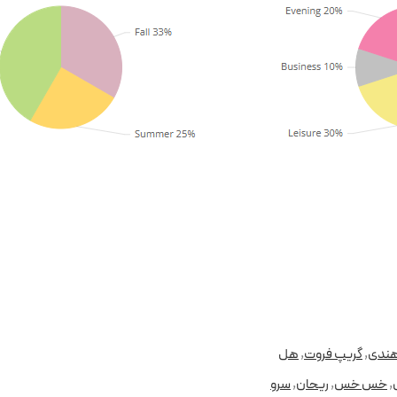
هندی
,
گریپ فروت
,
هل
,
خس خس
,
ریحان
,
سرو