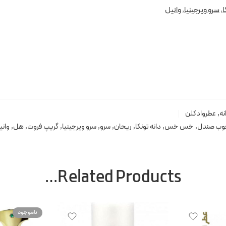
ا
,
سرو ویرجینیا
,
وانیل
نه
,
عطروادکلن
وب صندل
,
خس خس
,
دانه تونکا
,
ریحان
,
سرو
,
سرو ویرجینیا
,
گریپ فروت
,
هل
,
وانی
Related Products…
ناموجود