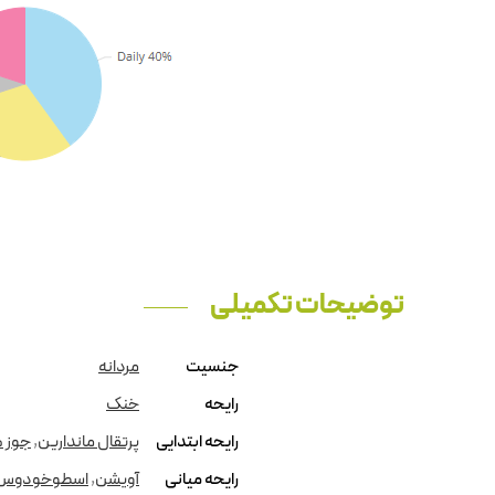
توضیحات تکمیلی
جنسیت
مردانه
رایحه
خنک
رایحه ابتدایی
پرتقال ماندارین
,
جوز 
رایحه میانی
آویشن
,
اسطوخودوس