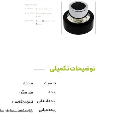
توضیحات تکمیلی
جنسیت
مردانه
رایحه
ملایم گرم
رایحه ابتدایی
ترنج
,
چای سبز
رایحه میانی
چوب صندل سفید
,
سد