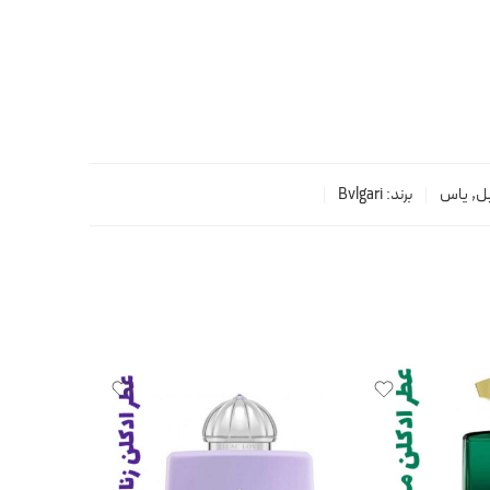
یل
,
یاس
برند:
Bvlgari
ناموجود