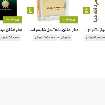
کد: 20039
کد: 20043
عطر ادکلن مردانه آمواژ – آمواج دیا
عطر ادکلن زنانه آنجل شلیسر اسنشیال
–
4,100,00
تومان
0
تومان
1,750,000
تومان
1,850,000
تومان