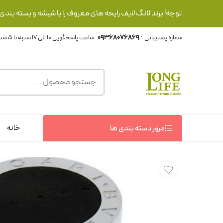
توجه! برند لانگ لایف رایحه های معروف را با شیشه و بسته بند
شماره پشتیبانی :
09368076869
خانه
مرور دسته بندی ها