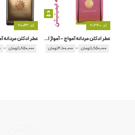
کد: 20340
کد: 20042
عطر ادکلن مردانه آمواج – آمواژ ایمیتیشن
–
–
1,850,000
تومان
4,100,000
تومان
1,850,000
تومان
0