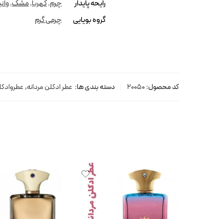
رایحه پایدار
چرم
,
کهربا
,
مشک
,
وان
گروه بویایی
چرمی گرم
کد محصول:
20050
دسته بندی ها:
عطر ادکلن مردانه
,
عطروادکل