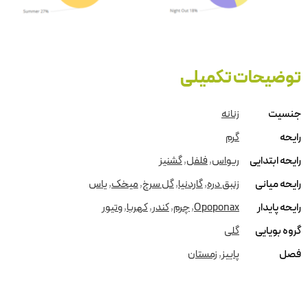
توضیحات تکمیلی
جنسیت
زنانه
رایحه
گرم
رایحه ابتدایی
ریواس
,
فلفل
,
گشنیز
رایحه میانی
زنبق دره
,
گاردنیا
,
گل سرخ
,
میخک
,
یاس
رایحه پایدار
Opoponax
,
چرم
,
کندر
,
کهربا
,
وتیور
گروه بویایی
گلی
فصل
پاییز
,
زمستان