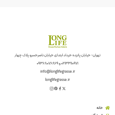
تهران- خیابان پانزده خرداد ابتدای خیابان ناصرخسرو پلاک چهار
02133110971 و 09368076869
info@longlifegrasse.ir
longlifegrasse.ir
خانه