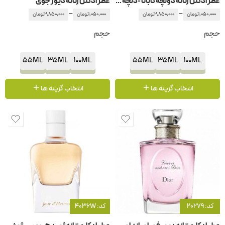
عطر ادکلن زنانه دولچه گابانا -دلچه گابانا پورفم اینتنس
عطر ادکلن زنانه دیور جوی
–
–
1,050,000
تومان
2,850,000
تومان
1,050,000
تومان
2,850,000
تومان
حجم
حجم
55ML
35ML
100ML
55ML
35ML
100ML
انتخاب گزینه ها
انتخاب گزینه ها
کد: 20279
کد: 4036W