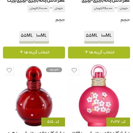
عطر ادکلن زنانه باربری-بربری
عطر ادکلن زنانه باربری-بربری بریت
–
–
0
تومان
1,350,000
تومان
0
تومان
2,200,000
تومان
حجم
حجم
55ML
100ML
55ML
100ML
انتخاب گزینه ها
انتخاب گزینه ها
ناموجود
کد: 20217
کد: 515