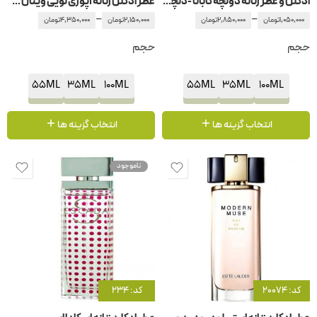
ادکلن و عطر زنانه دولچه گابانا -دلچه گابانا لایت بلو
عطر ادکلن زنانه آپوژی لویی ویتان – لویی ویتون
–
–
1,050,000
تومان
2,850,000
تومان
2,150,000
تومان
4,350,000
تومان
حجم
حجم
55ML
35ML
100ML
55ML
35ML
100ML
انتخاب گزینه ها
انتخاب گزینه ها
ناموجود
کد: 20074
کد: 234