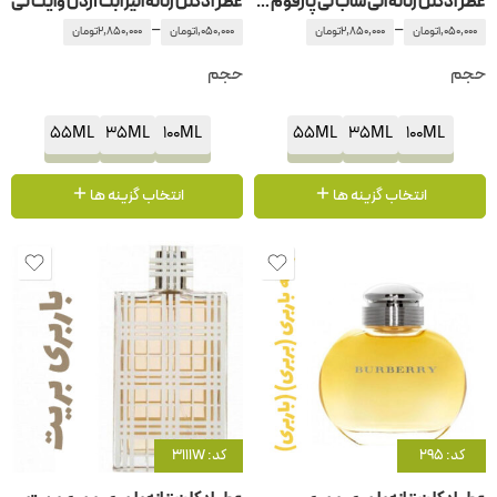
عطر ادکلن زنانه الی ساب لی پارفوم ریسورت کالکشن
عطر ادکلن زنانه الیزابت آردن وایت تی
–
–
1,050,000
تومان
2,850,000
تومان
1,050,000
تومان
2,850,000
تومان
حجم
حجم
55ML
35ML
100ML
55ML
35ML
100ML
انتخاب گزینه ها
انتخاب گزینه ها
کد: 295
کد: 3111W