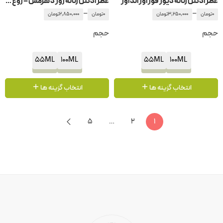
عطر ادکلن زنانه دیور فور اور اند اور
عطر ادکلن زنانه ژور د هرمس – ژوغ د هرمس
–
–
0
تومان
3,250,000
تومان
0
تومان
2,850,000
تومان
حجم
حجم
55ML
100ML
55ML
100ML
انتخاب گزینه ها
انتخاب گزینه ها
5
…
2
1