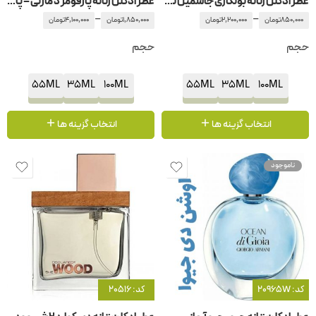
عطر ادکلن زنانه بولگاری جاسمین نویر
عطر ادکلن زنانه پارفومز د مارلی – پارفوم دمارلی سافاناد
–
–
850,000
تومان
2,200,000
تومان
1,850,000
تومان
4,100,000
تومان
حجم
حجم
55ML
35ML
100ML
55ML
35ML
100ML
انتخاب گزینه ها
انتخاب گزینه ها
ناموجود
کد: 20965W
کد: 20516