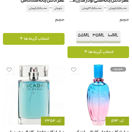
عطر ادکلن زنانه استی لودر مدرن موس
عطر ادکلن زنانه اسکادا اس
–
–
1,550,000
تومان
3,550,000
تومان
0
تومان
1,550,000
تومان
حجم
حجم
55ML
35ML
100ML
انتخاب گزینه ها
انتخاب گزینه ها
ناموجود
کد: 593
کد: 3354