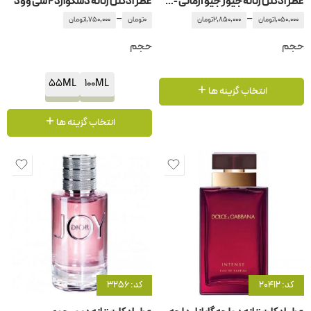
عطر ادکلن زنانه جیور جیو آرمانی -جورجیو آرمانی اوشن دی جیوا
عطر ادکلن زنانه دسکوارد2 شی وود
–
–
1,050,000
تومان
2,850,000
تومان
0
تومان
1,750,000
تومان
حجم
حجم
55ML
100ML
انتخاب گزینه ها
انتخاب گزینه ها
کد: 20412
کد: 3256