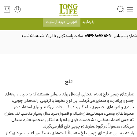
توجه! برند لانگ لایف رایحه های معروف را با شیشه و بسته بندی خود شرکت لانگ لایف
عرضه می کند.که با انتخاب حجم هر ادکلنی می توانید شیشه و بسته بندی را ملاحظه
بفرمایید.
آموزش خرید از سایت
شماره پشتیبانی :
09368076869
تلخ
عطرهای چوبی تلخ زنانه، انتخابی ایده‌آل برای بانوانی هستند که به دنبال رایحه‌ای
جسور، پرقدرت و متمایز می‌گردند. این نوع عطرها با ترکیبی از نت‌های چوبی،
دودی و ادویه‌ای، حضوری ماندگار و اغواگر ایجاد می‌کنند و برای استفاده در
محیط‌های رسمی، مهمانی‌های شبانه و فصول سرد سال بسیار مناسب‌اند. عطری
که حس اعتمادبه‌نفس و شخصیت قوی زنانه را به شکلی منحصر‌به‌فرد منتقل
می‌کند، معمولاً در گروه عطرهای چوبی تلخ قرار می‌گیرد.
رایحه ابتدایی عطرهای چوبی تلخ معمولاً با نت‌های تند، گرم و اغلب میوه‌ای آغاز