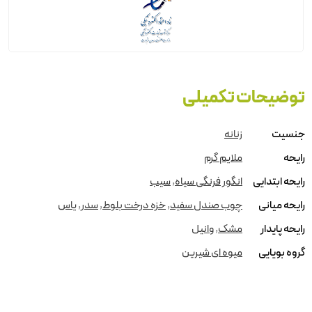
توضیحات تکمیلی
جنسیت
زنانه
رایحه
ملایم گرم
رایحه ابتدایی
انگور فرنگی سیاه
,
سیب
رایحه میانی
چوب صندل سفید
,
خزه درخت بلوط
,
سدر
,
یاس
رایحه پایدار
مشک
,
وانیل
گروه بویایی
میوه ای شیرین