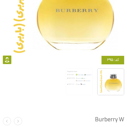
کد: 295
Burberry W