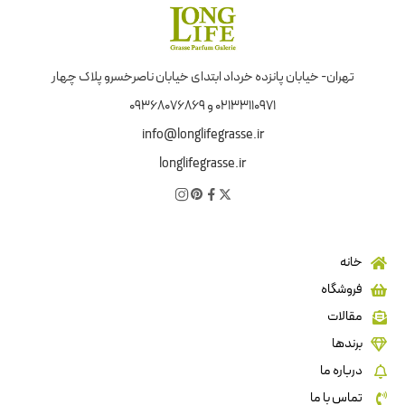
تهران- خیابان پانزده خرداد ابتدای خیابان ناصرخسرو پلاک چهار
02133110971 و 09368076869
info@longlifegrasse.ir
longlifegrasse.ir
خانه
فروشگاه
مقالات
برندها
درباره ما
تماس با ما