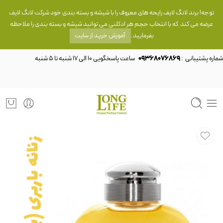
توجه! برند لانگ لایف رایحه های معروف را با شیشه و بسته بندی خود شرکت لانگ لایف
عرضه می کند.که با انتخاب حجم هر ادکلنی می توانید شیشه و بسته بندی را ملاحظه
بفرمایید.
آموزش خرید از سایت
شماره پشتیبانی :
09368076869