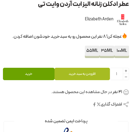
عطر ادکلن زنانه الیزابت آردن وایت تی
Elizabeth Arden
عجله کن! 8 نفر این محصول رو به سبدخرید خودشون اضافه کردن.
55ML
35ML
100ML
افزودن به سبد خرید
خرید
41
نفر
در حال مشاهده این محصول هستند.
اشتراک گذاری
پرداخت ایمن تضمین شده