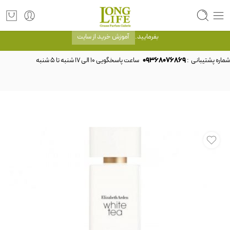
توجه! برند لانگ لایف رایحه های معروف را با شیشه و بسته بندی خود شرکت لانگ لایف
عرضه می کند.که با انتخاب حجم هر ادکلنی می توانید شیشه و بسته بندی را ملاحظه
بفرمایید.
آموزش خرید از سایت
شماره پشتیبانی :
09368076869