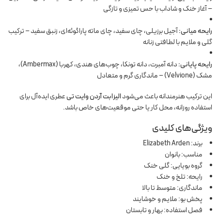
– آغاز خنک و شاداب با حس تمیزی و تازگی
رایحه میانی:
آجیل برزیلی، چای سفید، چای ماته پاراگوئه‌ای، زنبق سفید – ترکیب
گلی و ملایم با لطافتی زنانه
رایحه پایانی:
دانه آمبرت، دانه تونکا، چوب‌های هندی، کهربا (Ambermax)،
مشک (Velvione) – ماندگاری گرم و متعادل
این ترکیب هنرمندانه باعث می‌شود
الیزابت آردن وایت تی
عطری ایده‌آل برای
استفاده روزانه، محل کار یا حتی موقعیت‌های خاص باشد.
ویژگی‌های کلیدی
برند: Elizabeth Arden
مناسب: بانوان
گروه بویایی: گلی خنک
رایحه: تلخ و خنک
ماندگاری: متوسط تا بالا
پخش بو: ملایم و خوشایند
فصل استفاده: بهار و تابستان