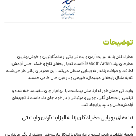
توضیحات
عطر ادکلن زنانه الیزابت آردن وایت تی یکی از ماندگارترین و خوش‌بوترین
عطرهای برند Elizabeth Arden است که با رایحه‌ای
تلخ و خنک
، حس آرامش،
لطافت و ظرافت زنانه را به زیبایی منتقل می‌کند. این عطر برای زنانی طراحی شده
که به دنبال رایحه‌ای مینیمال، طبیعی و در عین حال خاص هستند.
وایت تی همان‌طور که از نامش پیداست، با الهام از چای سفید ساخته شده و
ترکیبی از نت‌های گلی، چوبی و مرکباتی را در خود جای داده است تا تجربه‌ای
آرامش‌بخش و دلپذیر ایجاد کند.
نت‌های بویایی عطر ادکلن زنانه الیزابت آردن وایت تی
رایحه ابتدایی:
رایحه نسیم دریا، سالویا اسکلاریا، سرخس سفید، نارنگی ماندارین