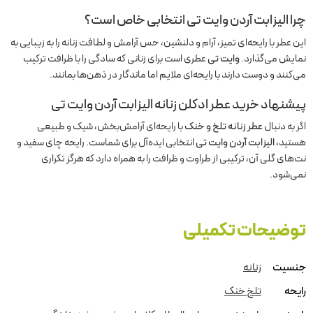
چرا الیزابت آردن وایت تی انتخابی خاص است؟
این عطر با رایحه‌ای تمیز، آرام و دلنشین، حس آرامش و لطافت زنانه را به زیبایی به
نمایش می‌گذارد.
وایت تی
عطری است برای زنانی که سادگی را با ظرافت ترکیب
می‌کنند و دوست دارند با رایحه‌ای ملایم اما ماندگار در ذهن‌ها بمانند.
پیشنهاد خرید عطر ادکلن زنانه الیزابت آردن وایت تی
اگر به دنبال
عطر زنانه تلخ و خنک
با رایحه‌ای آرامش‌بخش، شیک و طبیعی
هستید،
الیزابت آردن وایت تی
انتخابی ایده‌آل برای شماست. رایحه چای سفید و
نت‌های گلی آن، ترکیبی از طراوت و ظرافت را به همراه دارد که هرگز تکراری
نمی‌شود.
توضیحات تکمیلی
جنسیت
زنانه
رایحه
تلخ خنک