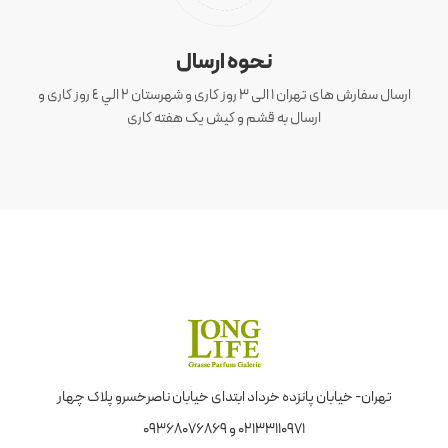
نحوه ارسال
ارسال سفارش های تهران 1 الی 3 روز کاری و شهرستان ٢ الي ٤ روز کاری و
ارسال به قشم و کیش یک هفته کاری
تهران- خیابان پانزده خرداد ابتدای خیابان ناصرخسرو پلاک چهار
02133110971 و 09368076869