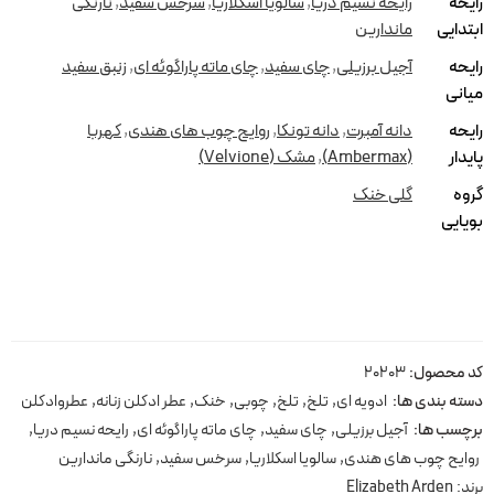
رایحه
رایحه نسیم دریا
,
سالویا اسکلاریا
,
سرخس سفید
,
نارنگی
ابتدایی
ماندارین
رایحه
آجیل برزیلی
,
چای سفید
,
چای ماته پاراگوئه ای
,
زنبق سفید
میانی
رایحه
دانه آمبرت
,
دانه تونکا
,
روایح چوب های هندی
,
کهربا
پایدار
(Ambermax)
,
مشک (Velvione)
گروه
گلی خنک
بویایی
کد محصول:
20203
دسته بندی ها:
ادویه ای
,
تلخ
,
تلخ
,
چوبی
,
خنک
,
عطر ادکلن زنانه
,
عطروادکلن
برچسب ها:
آجیل برزیلی
,
چای سفید
,
چای ماته پاراگوئه ای
,
رایحه نسیم دریا
,
روایح چوب های هندی
,
سالویا اسکلاریا
,
سرخس سفید
,
نارنگی ماندارین
برند:
Elizabeth Arden