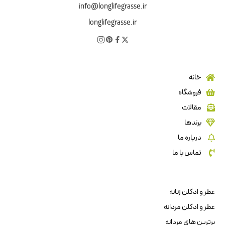
info@longlifegrasse.ir
longlifegrasse.ir
خانه
فروشگاه
مقالات
برندها
درباره ما
تماس با ما
عطر و ادکلن زنانه
عطر و ادکلن مردانه
برترین های مردانه