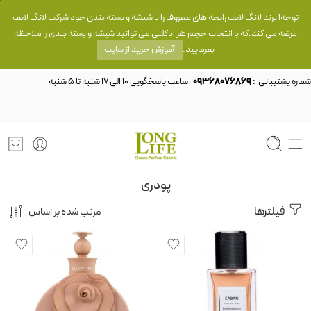
توجه! برند لانگ لایف رایحه های معروف را با شیشه و بسته بندی خود شرکت لانگ لایف
عرضه می کند.که با انتخاب حجم هر ادکلنی می توانید شیشه و بسته بندی را ملاحظه
بفرمایید.
آموزش خرید از سایت
شماره پشتیبانی :
09368076869
پودری
فیلترها
مرتب شده بر اساس