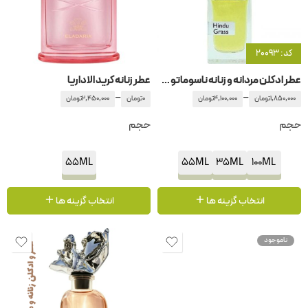
کد: 20093
عطر ادکلن مردانه و زنانه ناسوماتو هیندو گراس
عطر زنانه کرید الاداریا
–
–
1,850,000
تومان
4,100,000
تومان
0
تومان
2,450,000
تومان
حجم
حجم
55ML
55ML
35ML
100ML
انتخاب گزینه ها
انتخاب گزینه ها
ناموجود