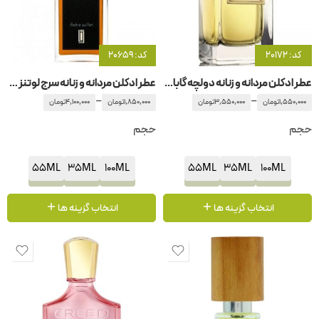
کد: 20172
کد: 20659
عطر ادکلن مردانه و زنانه دولچه گابانا -دلچه گابانا ولوت وتیور
عطر ادکلن مردانه و زنانه سرج لوتنز آمبر سلطان
–
–
1,550,000
تومان
3,550,000
تومان
1,850,000
تومان
4,100,000
تومان
حجم
حجم
55ML
35ML
100ML
55ML
35ML
100ML
انتخاب گزینه ها
انتخاب گزینه ها