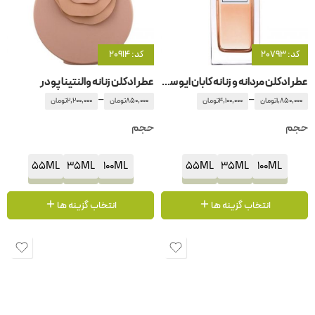
کد: 20793
کد: 20914
عطر ادکلن مردانه و زنانه کابان ایو سن لورن – ایفسن لورن
عطر ادکلن زنانه والنتینا پودر
–
–
1,850,000
تومان
4,100,000
تومان
850,000
تومان
2,200,000
تومان
حجم
حجم
55ML
35ML
100ML
55ML
35ML
100ML
انتخاب گزینه ها
انتخاب گزینه ها