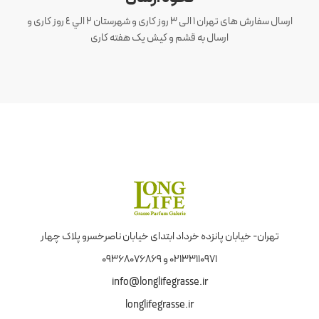
ارسال سفارش های تهران 1 الی 3 روز کاری و شهرستان ٢ الي ٤ روز کاری و
ارسال به قشم و کیش یک هفته کاری
تهران- خیابان پانزده خرداد ابتدای خیابان ناصرخسرو پلاک چهار
02133110971 و 09368076869
info@longlifegrasse.ir
longlifegrasse.ir