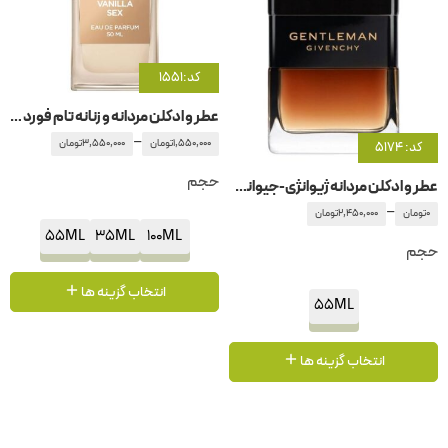
کد:1551
عطر و ادکلن مردانه و زنانه تام فورد – تامفورد وانیلا سکسی
–
1,550,000
تومان
3,550,000
تومان
کد: 5174
حجم
عطر و ادکلن مردانه ژیوانژی-جیوانچی – جیونچی جنتلمن پارفوم پرایو
–
0
تومان
2,450,000
تومان
55ML
35ML
100ML
حجم
انتخاب گزینه ها
55ML
انتخاب گزینه ها