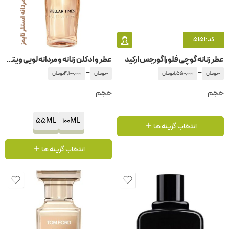
کد:5151
عطر زنانه گوچی فلورا گورجس ارکید
عطر و ادکلن زنانه و مردانه لویی ویتان – لویی ویتون استلر تایمز
–
–
0
تومان
1,550,000
تومان
0
تومان
4,100,000
تومان
حجم
حجم
55ML
100ML
انتخاب گزینه ها
انتخاب گزینه ها