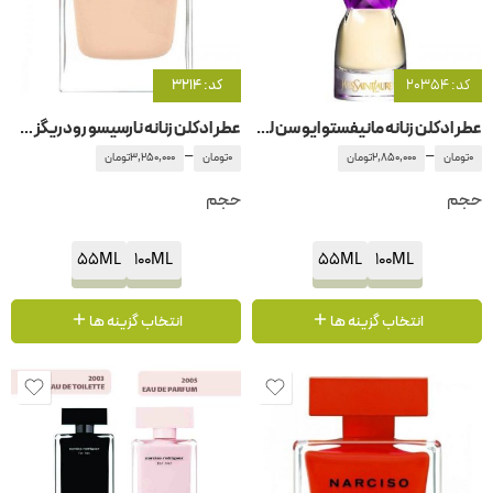
کد: 20354
کد: 3214
عطر ادکلن زنانه مانیفستو ایو سن لورن – ایفسن لورن
عطر ادکلن زنانه نارسیسو رودریگز – رودریگوئز پودر
–
–
0
تومان
2,850,000
تومان
0
تومان
3,250,000
تومان
حجم
حجم
55ML
100ML
55ML
100ML
انتخاب گزینه ها
انتخاب گزینه ها