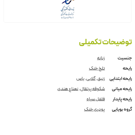
توضیحات تکمیلی
جنسیت
زنانه
رایحه
تلخ خنک
رایحه ابتدایی
زنبق
,
گلابی
,
یاس
رایحه میانی
شکوفه پرتقال
,
نعناع هندی
رایحه پایدار
فلفل سیاه
گروه بویایی
پودری خنک