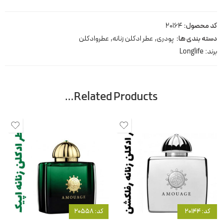
کد محصول:
20164
دسته بندی ها:
پودری
,
عطر ادکلن زنانه
,
عطروادکلن
برند:
Longlife
Related Products…
کد: 20144
کد: 20558