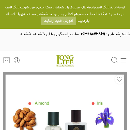
توجه! برند لانگ لایف رایحه های معروف را با شیشه و بسته بندی خود شرکت لانگ لایف
عرضه می کند.که با انتخاب حجم هر ادکلنی می توانید شیشه و بسته بندی را ملاحظه
بفرمایید.
آموزش خرید از سایت
شماره پشتیبانی :
09368076869