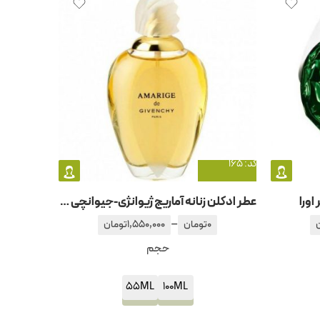
کد: 165
اورا
عطر ادکلن زنانه آماریج ژیوانژی-جیوانچی – جیونچی
–
0
تومان
1,550,000
تومان
حجم
55ML
100ML