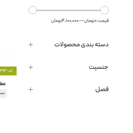
قیمت:
0تومان
—
4,100,000تومان
دسته بندی محصولات
جنسیت
کد: 3313
عطر
فصل
000