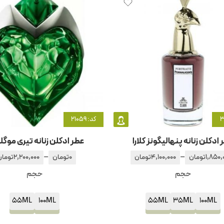
کد: 21059
 ادکلن زنانه پنهالیگونز کلارا
عطر ادکلن زنانه تیری موگلر 
–
–
1,850,
تومان
4,100,000
تومان
0
تومان
2,200,000
تومان
حجم
حجم
55ML
100ML
55ML
35ML
100ML