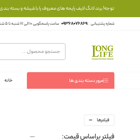
توجه! برند لانگ لایف رایحه های معروف را با شیشه و بسته بند
شماره پشتیبانی :
09368076869
خانه
مرور دسته بندی ها
فیلترها
فیلتر براساس قیمت: