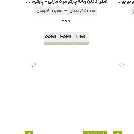
عطر ادکلن زنانه بوس اینتنس هوگو بوس-هوگو باس
عطر ادکلن زنانه پارفومز د مارلی – پارفوم دمارلی دلینا
–
1,850,000
تومان
4,100,000
تومان
حجم
55ML
35ML
100ML