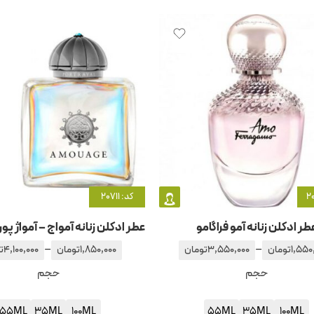
کد: 20711
طر ادکلن زنانه آمو فراگامو
–
–
1,550
تومان
3,550,000
تومان
1,850,000
تومان
4,100,000
ت
حجم
حجم
55ML
35ML
100ML
55ML
35ML
100ML