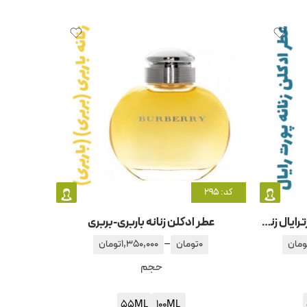
کد: 295
عطر ادکلن زنانه آمواج – آمواژ پورترایال زنانه
عطر ادکلن زنانه باربری-بربری
–
ومان
0
تومان
1,350,000
تومان
حجم
55ML
100ML