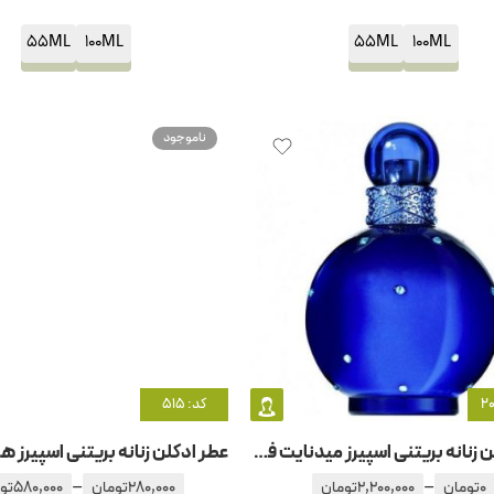
55ML
100ML
55ML
100ML
ناموجود
کد: 515
عطر ادکلن زنانه بریتنی اسپیرز میدنایت فانتزی
–
–
0
تومان
2,200,000
تومان
280,000
تومان
580,000
تو