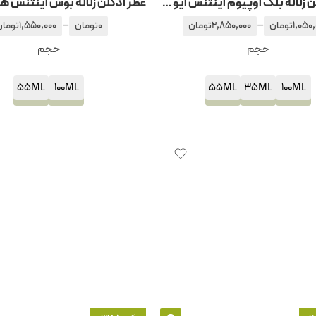
عطر ادکلن زنانه بلک اوپیوم اینتنس ایو سن لورن – ایفسن لورن
–
–
1,050
تومان
2,850,000
تومان
0
تومان
1,550,000
تومان
حجم
حجم
55ML
100ML
55ML
35ML
100ML