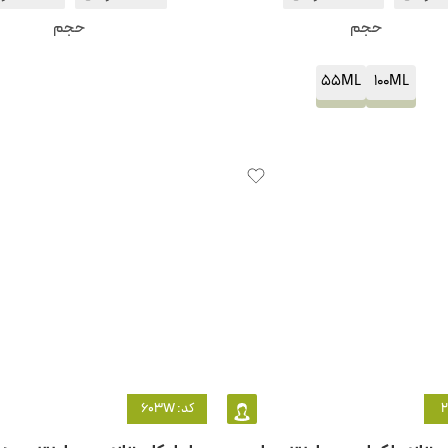
حجم
حجم
55ML
100ML
کد: 603W