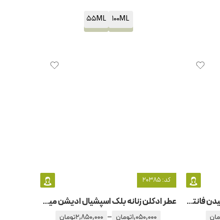
55ML
100ML
کد: 20385
عطر ادکلن زنانه بریتنی اسپیرز هیدن فانتزی
عطر ادکلن زنانه بلک اسپشیال ادیشن میکالف
–
مان
1,050,000
تومان
2,850,000
تومان