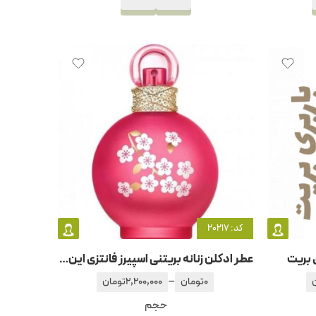
کد: 20217
ی بریت
عطر ادکلن زنانه بریتنی اسپیرز فانتزی این بلوم
–
0
تومان
2,200,000
تومان
حجم