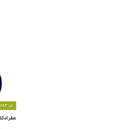
کد: 20683