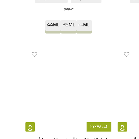
حجم
55ML
35ML
100ML
کد: 20648