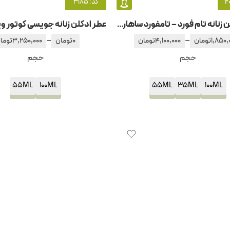
کد: ۳۱۸۵
عطر ادکلن زنانه تام فورد – تامفورد ساهارا نویر
–
–
1,850,
تومان
4,100,000
تومان
0
تومان
3,250,000
توما
حجم
حجم
55ML
100ML
55ML
35ML
100ML