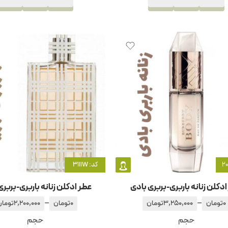
کد: 3111W
دکلن زنانه باربری-بربری بادی
عطر ادکلن زنانه باربری-بربر
–
–
0
تومان
3,250,000
تومان
0
تومان
2,200,000
تومان
حجم
حجم