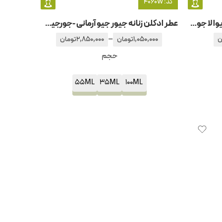
کد: 4060W
عطر ادکلن زنانه جویسی کوتور ویوا لا جویسی
عطر ادکلن زنانه جیور جیو آرمانی -جورجیو آرمانی آرمانی کد زنانه
–
ن
1,050,000
تومان
2,850,000
تومان
حجم
55ML
35ML
100ML