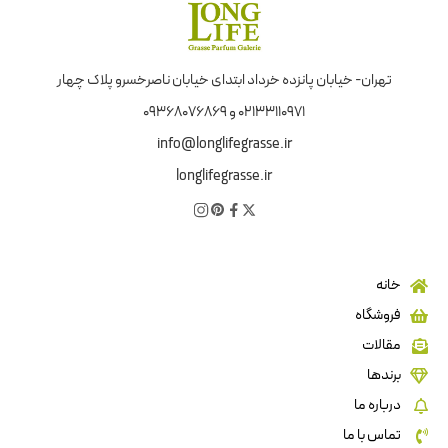
تهران- خیابان پانزده خرداد ابتدای خیابان ناصرخسرو پلاک چهار
02133110971 و 09368076869
info@longlifegrasse.ir
longlifegrasse.ir
خانه
فروشگاه
مقالات
برندها
درباره ما
تماس با ما