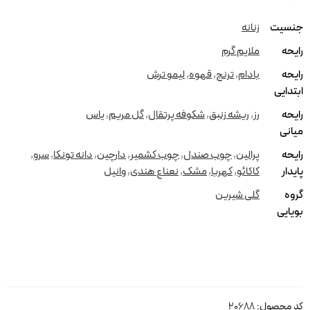
جنسیت
زنانه
رایحه
ملایم گرم
رایحه
بادام
,
ترنج
,
قهوه
,
لیمو ترش
ابتدایی
رایحه
رز
,
ریشه زنبق
,
شکوفه پرتقال
,
گل مریم
,
یاس
میانی
رایحه
پرالین
,
چوب صندل
,
چوب کشمیر
,
دارچین
,
دانه تونکا
,
سرو
,
پایدار
کاکائو
,
کهربا
,
مشک
,
نعناع هندی
,
وانیل
گروه
گلی شیرین
بویایی
کد محصول:
20688