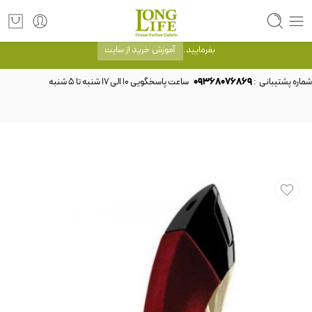
توجه! برند لانگ لایف رایحه های معروف را با شیشه و بسته بندی خود شرکت لانگ لایف
عرضه می کند.که با انتخاب حجم هر ادکلنی می توانید شیشه و بسته بندی را ملاحظه
بفرمایید.
آموزش خرید از سایت
شماره پشتیبانی :
09368076869