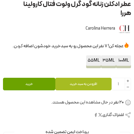
عطر ادکلن زنانه گود گرل ولوت فتال کارولینا
هررا
Carolina Herrera
عجله کن! 7 نفر این محصول رو به سبدخرید خودشون اضافه کردن.
55ML
35ML
100ML
افزودن به سبد خرید
خرید
20
نفر
در حال مشاهده این محصول هستند.
اشتراک گذاری
پرداخت ایمن تضمین شده