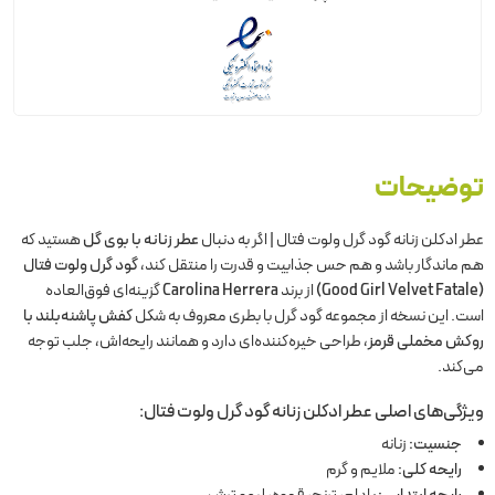
توضیحات
عطر ادکلن زنانه گود گرل ولوت فتال | اگر به دنبال
عطر زنانه با بوی گل
هستید که
هم ماندگار باشد و هم حس جذابیت و قدرت را منتقل کند،
گود گرل ولوت فتال
(Good Girl Velvet Fatale)
از برند
Carolina Herrera
گزینه‌ای فوق‌العاده
است. این نسخه از مجموعه گود گرل با بطری معروف به شکل
کفش پاشنه‌بلند با
روکش مخملی قرمز
، طراحی خیره‌کننده‌ای دارد و همانند رایحه‌اش، جلب توجه
می‌کند.
ویژگی‌های اصلی عطر ادکلن زنانه گود گرل ولوت فتال:
جنسیت:
زنانه
رایحه کلی:
ملایم و گرم