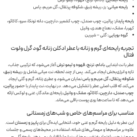
رایحه ابتدایی:
بادام، ترنج، قهوه، لیمو ترش
رایحه میانی:
رز، ریشه زنبق، شکوفه پرتقال، گل مریم، یاس
رایحه پایدار:
پرالین، چوب صندل، چوب کشمیر، دارچین، دانه تونکا، سرو، کاکائو،
کهربا، مشک، نعناع هندی، وانیل
گروه بویایی:
گلی – شیرین
تجربه رایحه‌ای گرم و زنانه با عطر ادکلن زنانه گود گرل ولوت
فتال
عطر با نت ابتدایی
بادام، ترنج، قهوه و لیمو ترش
آغاز می‌شود که ترکیبی جذاب،
تازه و انرژی‌بخش ایجاد می‌کند. پس از چند لحظه، نت میانی شامل
رز، ریشه زنبق،
شکوفه پرتقال، گل مریم و یاس
نمایان می‌شود و عطری زنانه، گرم و گلی ایجاد
می‌کند که قلب اصلی عطر را تشکیل می‌دهد. در نهایت، نت پایدار با حضور
پرالین،
چوب صندل، دارچین، کاکائو، مشک و وانیل
رایحه‌ای ماندگار، غنی و لوکس ارائه
می‌دهد که تا ساعت‌ها روی پوست باقی می‌ماند.
مناسب برای مراسم‌های خاص و شب‌های زمستانی
این عطر به دلیل رایحه گرم و غنی خود، انتخابی ایده‌آل برای
پاییز و زمستان
است.
علاوه بر مراسم‌ها و مهمانی‌های شبانه، استفاده در محیط‌های رسمی و جلسات
مهم نیز حس اعتماد به نفس و جذابیت شما را افزایش می‌دهد. رایحه گلی –