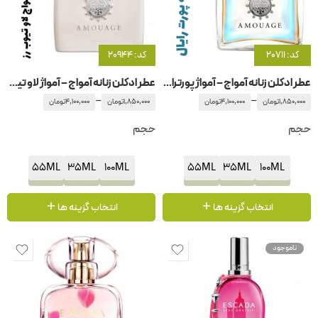
کد: 20711
کد: 20944
عطر ادکلن زنانه آمواج – آمواژ پورترایال زنانه
عطر ادکلن زنانه آمواج – آمواژ لاو تیوب رز
–
–
1,850,000
تومان
4,100,000
تومان
1,850,000
تومان
4,100,000
تومان
حجم
حجم
55ML
35ML
100ML
55ML
35ML
100ML
انتخاب گزینه ها
انتخاب گزینه ها
ناموجود