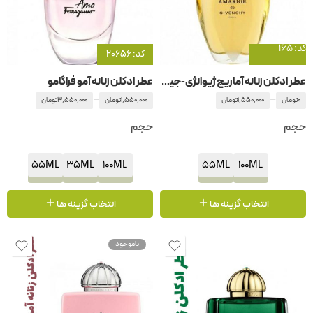
کد: 165
کد: 20656
عطر ادکلن زنانه آماریج ژیوانژی-جیوانچی – جیونچی
عطر ادکلن زنانه آمو فراگامو
–
–
0
تومان
1,550,000
تومان
1,550,000
تومان
3,550,000
تومان
حجم
حجم
55ML
35ML
100ML
55ML
100ML
انتخاب گزینه ها
انتخاب گزینه ها
ناموجود