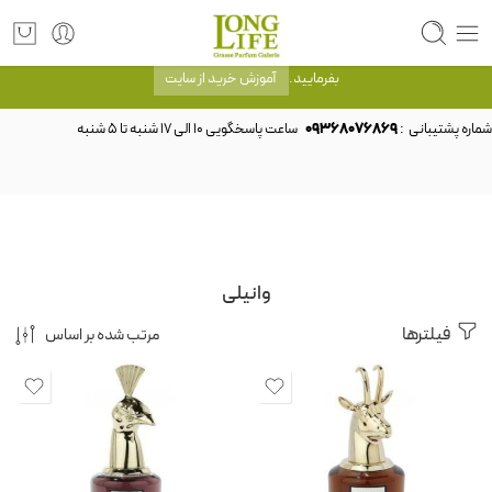
توجه! برند لانگ لایف رایحه های معروف را با شیشه و بسته بندی خود شرکت لانگ لایف
عرضه می کند.که با انتخاب حجم هر ادکلنی می توانید شیشه و بسته بندی را ملاحظه
بفرمایید.
آموزش خرید از سایت
شماره پشتیبانی :
09368076869
وانیلی
فیلترها
مرتب شده بر اساس