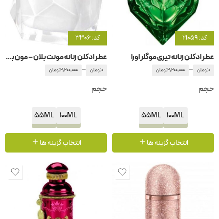
کد: 21059
کد: 3306
عطر ادکلن زنانه تیری موگلر اورا
عطر ادکلن زنانه مونت بلان – مون بلان سیگنیچر
–
–
0
تومان
2,200,000
تومان
0
تومان
2,200,000
تومان
حجم
حجم
55ML
100ML
55ML
100ML
انتخاب گزینه ها
انتخاب گزینه ها