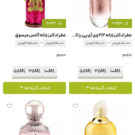
کد: 20952
کد: 20712
عطر ادکلن زنانه 212 وی آی پی رز اکسترا کارولینا هررا
عطر ادکلن زنانه آلتس میسوق
–
–
1,050,000
تومان
2,850,000
تومان
1,550,000
تومان
3,550,000
تومان
حجم
حجم
55ML
35ML
100ML
55ML
35ML
100ML
انتخاب گزینه ها
انتخاب گزینه ها