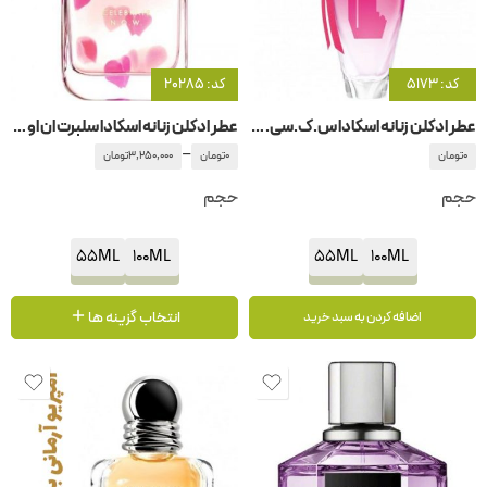
کد: 5173
کد: 20285
عطر ادکلن زنانه اسکادا س.ک.سی. گرافیتی
عطر ادکلن زنانه اسکادا سلبرت ان او دبیلو
–
0
تومان
0
تومان
3,250,000
تومان
حجم
حجم
55ML
100ML
55ML
100ML
انتخاب گزینه ها
اضافه کردن به سبد خرید