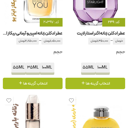
کد: 249
کد: 20397
عطر ادکلن زنانه اگنر استارلایت
عطر ادکلن زنانه امپریو آرمانی بیکاز ایتز یو جیور جیو آرمانی -جورجیو آرمانی
–
–
0
تومان
1,350,000
تومان
1,050,000
تومان
2,850,000
تومان
حجم
حجم
55ML
35ML
100ML
55ML
100ML
انتخاب گزینه ها
انتخاب گزینه ها