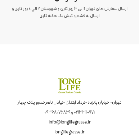
ارسال سفارش های تهران 1 الی 3 روز کاری و شهرستان ٢ الي ٤ روز کاری و
ارسال به قشم و کیش یک هفته کاری
تهران- خیابان پانزده خرداد ابتدای خیابان ناصرخسرو پلاک چهار
02133110971 و 09368076869
info@longlifegrasse.ir
longlifegrasse.ir