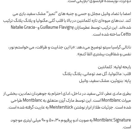
دوکرت، نویسنده فرانسوی-بلژیکی است.
امضا با تضاد وانیل مجلل و حسی و جنبه های “تمیز” مشک سفید بازی می
کند. نت‌های میوه‌ای تازه کلمانتین در بالا با قلب گلی مگنولیا و یلانگ یلانگ ترکیب
شده‌اند. این ترکیب توسط عطرسازان Guillaume Flavigny و Natalie Gracia-
Cetto ساخته شده است.
ناتالی گراسیا سیتو توضیح می‌دهد: «با این جذابیت و ظرافت، می‌خواستم نور،
نفس و شفافیت بیشتری القا کنم».
رایحه اولیه: کلمانتین
قلب: ماگنولیا، گل صد تومانی، یلانگ یلانگ
پایه: بنزوئین، مشک سفید، وانیل
بطری مادی عطر، لاکی سفید در داخل، ادای احترام به جوهردان نمادین، بخشی از
میراث Montblanc است. این توسط مارک آیزن متعلق به Montblanc طراحی
شده است. جزئیات طلا از ابزار نوشتن Meisterstück به عاریت گرفته شده است.
Montblanc Signature به صورت ادو پرفیوم 30، 50 و 90 میلی لیتری موجود
است.