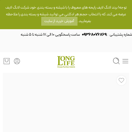
توجه! برند لانگ لایف رایحه های معروف را با شیشه و بسته بندی خود شرکت لانگ لایف
عرضه می کند.که با انتخاب حجم هر ادکلنی می توانید شیشه و بسته بندی را ملاحظه
بفرمایید.
آموزش خرید از سایت
شماره پشتیبانی :
09368076869