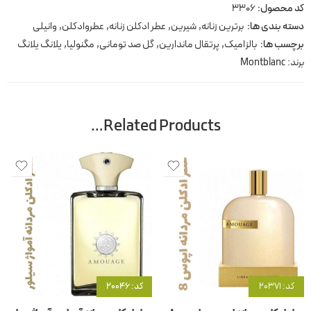
کد محصول:
3306
دسته بندی ها:
برترین زنانه
,
شیرین
,
عطر ادکلن زنانه
,
عطروادکلن
,
وانیلی
برچسب ها:
بالزامیک
,
پرتقال ماندارین
,
گل صد تومانی
,
مگنولیا
,
یلانگ یلانگ
برند:
Montblanc
Related Products…
کد: 20371
کد: 20046